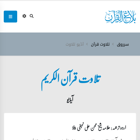
سرروق
تلاوت قرآن
آڈیو تلاوت
تلاوت قرآن الکریم
آیڈیو
اردو ترجمہ: علامہ شیخ محسن علی نجفی
قدس‌سره