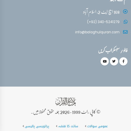
168 ایچ ایٹ 2، اسلام آباد
(+92) 340-5241279
info@balaghulquran.com
فالو / سبسکرائب کریں
© کاپی رائٹ 1999-2026 جملہ حقوق محفوظ ہیں۔
عمومی سوالات
سائٹ کا نقشہ
پرائویسی پالیسی