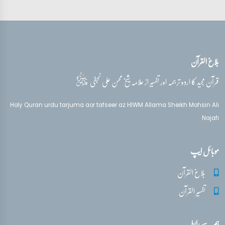
بلاغ القرآن
قدس‌سره
قرآن مجید کا اردو ترجمہ اور تفسیر از علامہ شیخ محسن علی نجفی
Holy Quran urdu tarjuma aor tafseer az HIWM Allama Sheikh Mohsin Ali
Najafi
موبائل ایپ
بلاغ القرآن
تفسیر القرآن
ہم سے رابطہ