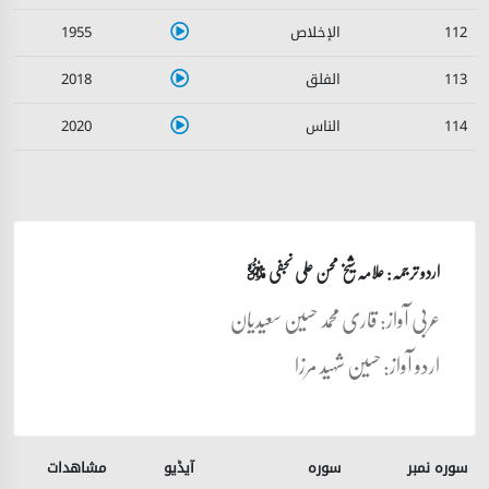
1955
112
2018
113
2020
114
اردو ترجمہ: علامہ شیخ محسن علی نجفی
قدس‌سره
عربی آواز: قاری محمد حسین سعیدیان
اردو آواز: حسین شہید مرزا
سورہ نمبر
سورہ
آیڈیو
مشاھدات