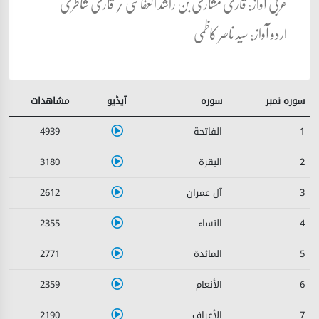
عربی آواز: قاری مشاری بن راشد العفاسی / قاری شاطری
اردو آواز: سید ناصر کاظمی
سورہ نمبر
سورہ
آیڈیو
مشاھدات
4939
1
3180
2
2612
3
2355
4
2771
5
2359
6
2190
7