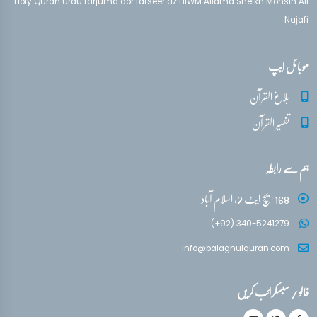
Holy Quran urdu tarjuma aor tafseer az HIWM Allama Sheikh Mohsin Ali
Najafi
موبائل ایپ
بلاغ القرآن
تفسیر القرآن
ہم سے رابطہ
168 ایچ ایٹ 2، اسلام آباد
(+92) 340-5241279
info@balaghulquran.com
فالو / سبسکرائب کریں