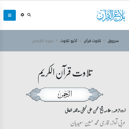
سرروق
تلاوت قرآن
آڈیو تلاوت
سورہ ‎القصص‎
تلاوت قرآن الکریم
اردو ترجمہ: علامہ شیخ محسن علی نجفی مدظلہ العالی
عربی آواز: قاری محمد حسین سعیدیان