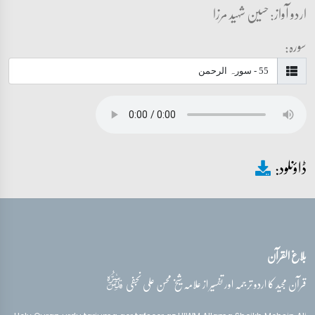
اردو آواز: حسین شہید مرزا
سورہ:
ڈاؤنلود:
بلاغ القرآن
قدس‌سره
قرآن مجید کا اردو ترجمہ اور تفسیر از علامہ شیخ محسن علی نجفی