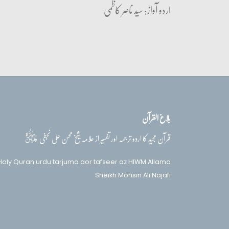
اردو آواز: سید ناصر کاظمی
بلاغ القرآن
قدس‌سره
قرآن مجید کا اردو ترجمہ اور تفسیر از علامہ شیخ محسن علی نجفی
Holy Quran urdu tarjuma aor tafseer az HIWM Allama
Sheikh Mohsin Ali Najafi