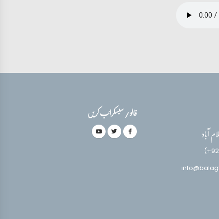
فالو / سبسکرائب کریں
(+92
info@balag