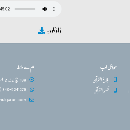
ڈاؤنلود:
موبائل ایپ
ہم سے رابطہ
بلاغ القرآن
168 ایچ ایٹ 2، اسلام آباد
تفسیر القرآن
) 340-5241279
hulquran.com