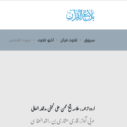
سرروق
تلاوت قرآن
آڈیو تلاوت
سورہ ‎القصص‎
اردو ترجمہ: علامہ شیخ محسن علی نجفی مدظلہ العالی
عربی آواز: قاری مشاری بن راشد العفاسی