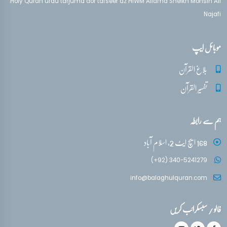
Holy Quran urdu tarjuma aor tafseer az HIWM Allama Sheikh Mohsin Ali
Najafi
موبائل ایپ
بلاغ القرآن
تفسیر القرآن
ہم سے رابطہ
168 ایچ ایٹ 2، اسلام آباد
(+92) 340-5241279
info@balaghulquran.com
فالو / سبسکرائب کریں