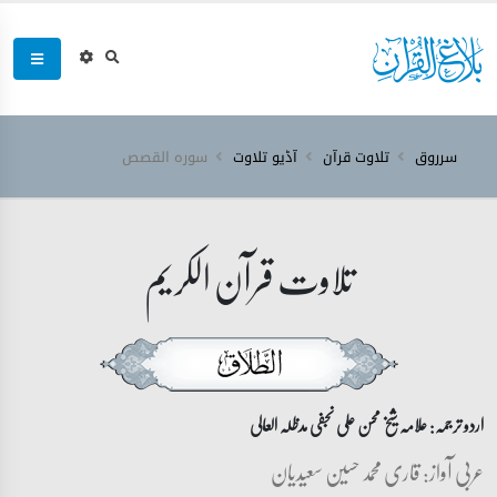
سرروق
تلاوت قرآن
آڈیو تلاوت
سورہ ‎القصص‎
تلاوت قرآن الکریم
اردو ترجمہ: علامہ شیخ محسن علی نجفی مدظلہ العالی
عربی آواز: قاری محمد حسین سعیدیان