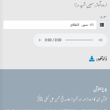
اردو آواز: حسین شہید مرزا
سورہ:
ڈاؤنلود:
بلاغ القرآن
قدس‌سره
قرآن مجید کا اردو ترجمہ اور تفسیر از علامہ شیخ محسن علی نجفی