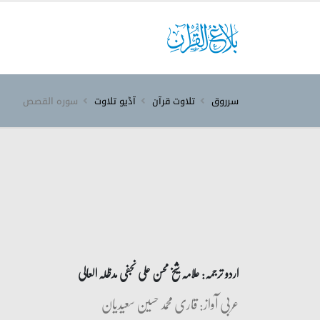
سرروق
تلاوت قرآن
آڈیو تلاوت
سورہ ‎القصص‎
اردو ترجمہ: علامہ شیخ محسن علی نجفی مدظلہ العالی
عربی آواز: قاری محمد حسین سعیدیان