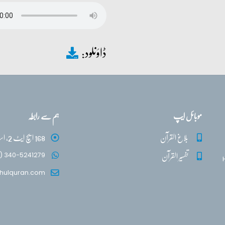
ڈاؤنلود:
موبائل ایپ
ہم سے رابطہ
بلاغ القرآن
168 ایچ ایٹ 2، اسلام آباد
تفسیر القرآن
) 340-5241279
hulquran.com