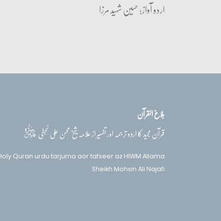
اردو آواز: حسین شہید مرزا
بلاغ القرآن
قدس‌سره
قرآن مجید کا اردو ترجمہ اور تفسیر از علامہ شیخ محسن علی نجفی
Holy Quran urdu tarjuma aor tafseer az HIWM Allama
Sheikh Mohsin Ali Najafi