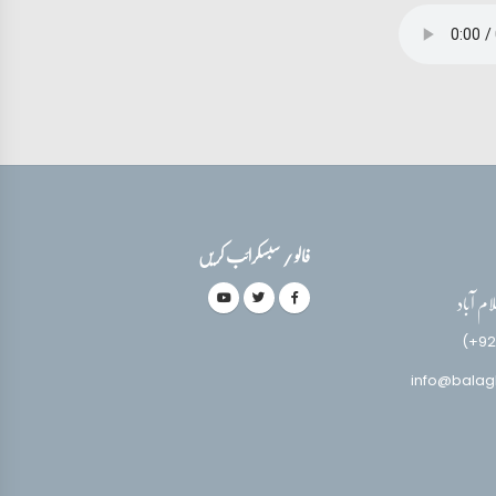
فالو / سبسکرائب کریں
(+92
info@balag