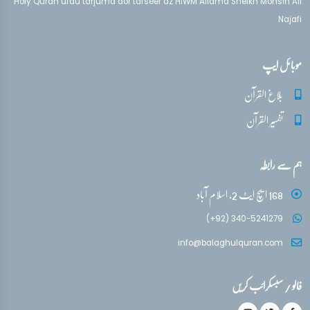
Holy Quran urdu tarjuma aor tafseer az HIWM Allama Sheikh Mohsin Ali
Najafi
موبائل ایپ
بلاغ القرآن
تفسیر القرآن
ہم سے رابطہ
168 ایچ ایٹ 2، اسلام آباد
(+92) 340-5241279
info@balaghulquran.com
فالو / سبسکرائب کریں