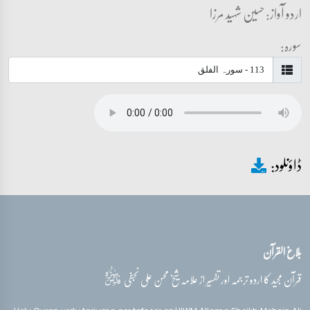
اردو آواز: حسین شہید مرزا
سورہ:
ڈاؤنلود:
بلاغ القرآن
قدس‌سره
قرآن مجید کا اردو ترجمہ اور تفسیر از علامہ شیخ محسن علی نجفی