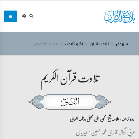
سرروق
تلاوت قرآن
آڈیو تلاوت
سورہ ‎القصص‎
تلاوت قرآن الکریم
اردو ترجمہ: علامہ شیخ محسن علی نجفی مدظلہ العالی
عربی آواز: قاری محمد حسین سعیدیان