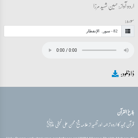
اردو آواز: حسین شہید مرزا
سورہ:
ڈاؤنلود:
بلاغ القرآن
قدس‌سره
قرآن مجید کا اردو ترجمہ اور تفسیر از علامہ شیخ محسن علی نجفی