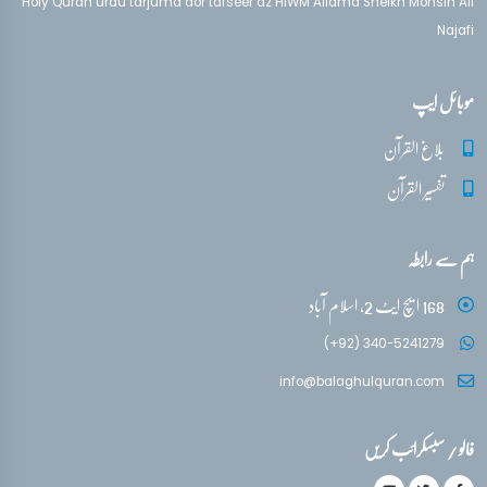
Holy Quran urdu tarjuma aor tafseer az HIWM Allama Sheikh Mohsin Ali
Najafi
موبائل ایپ
بلاغ القرآن
تفسیر القرآن
ہم سے رابطہ
168 ایچ ایٹ 2، اسلام آباد
(+92) 340-5241279
info@balaghulquran.com
فالو / سبسکرائب کریں