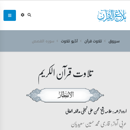
سرروق
تلاوت قرآن
آڈیو تلاوت
سورہ ‎القصص‎
تلاوت قرآن الکریم
اردو ترجمہ: علامہ شیخ محسن علی نجفی مدظلہ العالی
عربی آواز: قاری محمد حسین سعیدیان