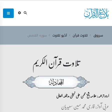
سرروق
تلاوت قرآن
آڈیو تلاوت
سورہ ‎القصص‎
تلاوت قرآن الکریم
اردو ترجمہ: علامہ شیخ محسن علی نجفی مدظلہ العالی
عربی آواز: قاری محمد حسین سعیدیان