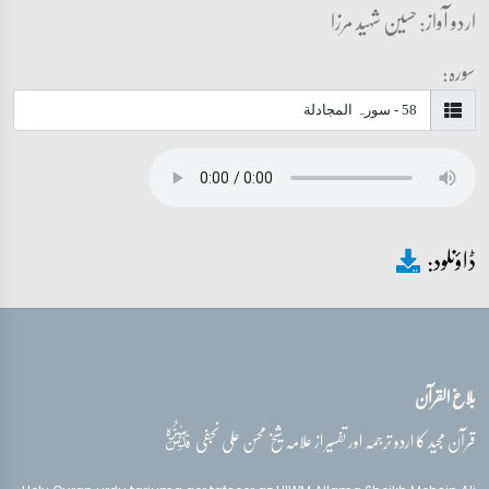
اردو آواز: حسین شہید مرزا
سورہ:
ڈاؤنلود:
بلاغ القرآن
قدس‌سره
قرآن مجید کا اردو ترجمہ اور تفسیر از علامہ شیخ محسن علی نجفی