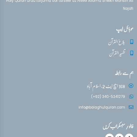
Holy Quran urdu tarjuma aor tafseer az HIWM Allama Sheikh Mohsin Ali
Najafi
موبائل ایپ
بلاغ القرآن
تفسیر القرآن
ہم سے رابطہ
168 ایچ ایٹ 2، اسلام آباد
(+92) 340-5241279
info@balaghulquran.com
فالو / سبسکرائب کریں