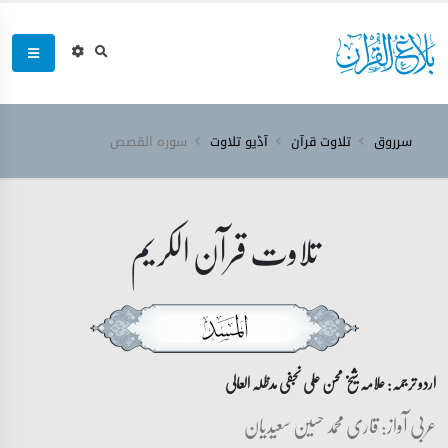
سرروق
تلاوت قرآن
آڈیو تلاوت
سورہ ‎القصص‎
تلاوت قرآن الکریم
اردو ترجمہ: علامہ شیخ محسن علی نجفی مدظلہ العالی
عربی آواز: قاری محمد حسین سعیدیان