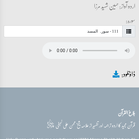
اردو آواز: حسین شہید مرزا
سورہ:
ڈاؤنلود:
بلاغ القرآن
قدس‌سره
قرآن مجید کا اردو ترجمہ اور تفسیر از علامہ شیخ محسن علی نجفی