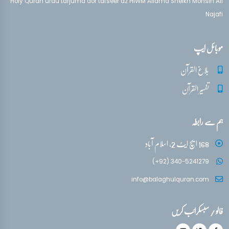
Holy Quran urdu tarjuma aor tafseer az HIWM Allama Sheikh Mohsin Ali
Najafi
موبائل ایپ
بلاغ القرآن
تفسیر القرآن
ہم سے رابطہ
168 ایچ ایٹ 2، اسلام آباد
(+92) 340-5241279
info@balaghulquran.com
فالو / سبسکرائب کریں