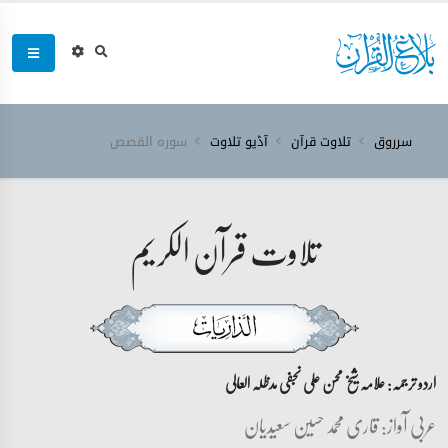
سرروق
تلاوت قرآن
آڈیو تلاوت
سورہ ‎القصص‎
تلاوت قرآن الکریم
اردو ترجمہ: علامہ شیخ محسن علی نجفی مدظلہ العالی
عربی آواز: قاری محمد حسین سعیدیان