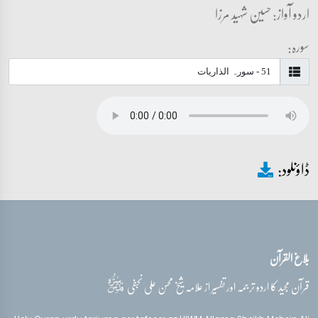
اردو آواز: حسین شہید مرزا
سورہ:
ڈاؤنلود:
بلاغ القرآن
قدس‌سره
قرآن مجید کا اردو ترجمہ اور تفسیر از علامہ شیخ محسن علی نجفی