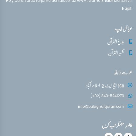
Holy Quran urdu tarjuma aor tafseer az HIWM Allama Sheikh Mohsin Ali
Najafi
موبائل ایپ
بلاغ القرآن
تفسیر القرآن
ہم سے رابطہ
168 ایچ ایٹ 2، اسلام آباد
(+92) 340-5241279
info@balaghulquran.com
فالو / سبسکرائب کریں