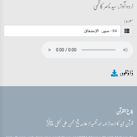
اردو آواز: سید ناصر کاظمی
سورہ:
ڈاؤنلود:
بلاغ القرآن
قدس‌سره
قرآن مجید کا اردو ترجمہ اور تفسیر از علامہ شیخ محسن علی نجفی