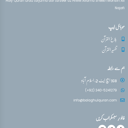
Holy Quran urdu tarjuma aor tafseer az HIWM Allama Sheikh Mohsin Ali
Najafi
موبائل ایپ
بلاغ القرآن
تفسیر القرآن
ہم سے رابطہ
168 ایچ ایٹ 2، اسلام آباد
(+92) 340-5241279
info@balaghulquran.com
فالو / سبسکرائب کریں