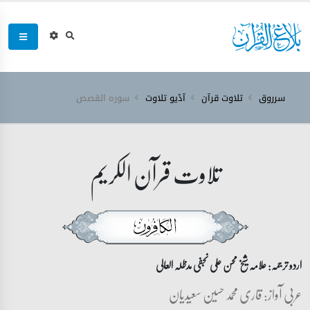
سرروق
تلاوت قرآن
آڈیو تلاوت
سورہ ‎القصص‎
تلاوت قرآن الکریم
اردو ترجمہ: علامہ شیخ محسن علی نجفی مدظلہ العالی
عربی آواز: قاری محمد حسین سعیدیان