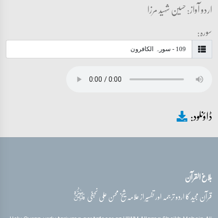
اردو آواز: حسین شہید مرزا
سورہ:
ڈاؤنلود:
بلاغ القرآن
قدس‌سره
قرآن مجید کا اردو ترجمہ اور تفسیر از علامہ شیخ محسن علی نجفی