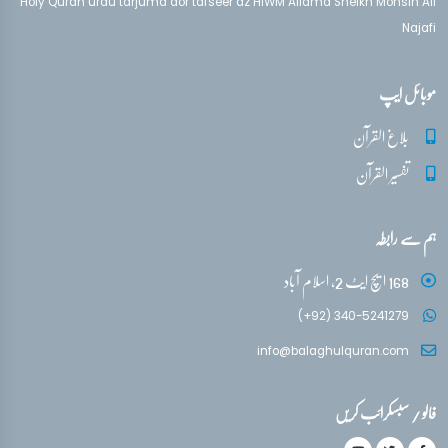
Holy Quran urdu tarjuma aor tafseer az HIWM Allama Sheikh Mohsin Ali
Najafi
موبائل ایپ
بلاغ القرآن
تفسیر القرآن
ہم سے رابطہ
168 ایچ ایٹ 2، اسلام آباد
(+92) 340-5241279
info@balaghulquran.com
فالو / سبسکرائب کریں