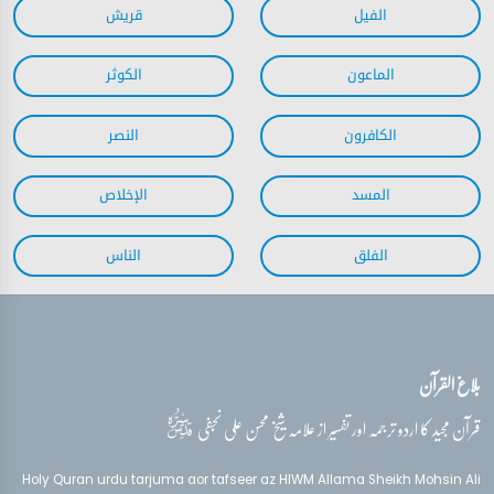
بلاغ القرآن
قدس‌سره
قرآن مجید کا اردو ترجمہ اور تفسیر از علامہ شیخ محسن علی نجفی
Holy Quran urdu tarjuma aor tafseer az HIWM Allama Sheikh Mohsin Ali