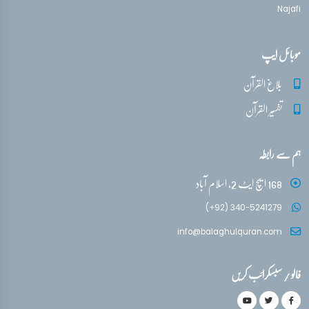
Najafi
موبائل ایپ
بلاغ القرآن
تفسیر القرآن
ہم سے رابطہ
168 ایچ ایٹ 2، اسلام آباد
(+92) 340-5241279
info@balaghulquran.com
فالو / سبسکرائب کریں