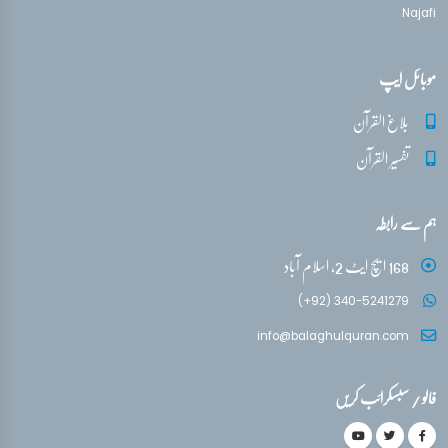
Najafi
موبائل ایپ
بلاغ القرآن
تفسیر القرآن
ہم سے رابطہ
168 ایچ ایٹ 2، اسلام آباد
(+92) 340-5241279
info@balaghulquran.com
فالو / سبسکرائب کریں