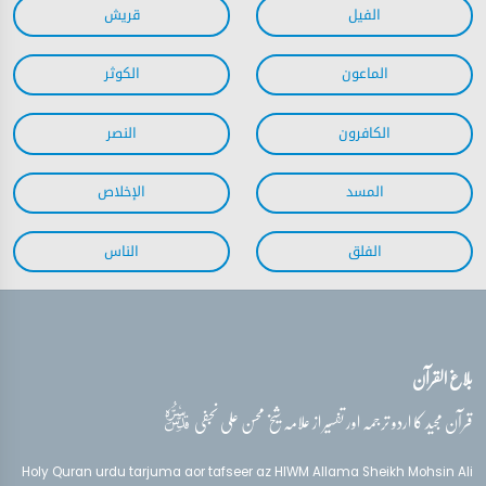
بلاغ القرآن
قدس‌سره
قرآن مجید کا اردو ترجمہ اور تفسیر از علامہ شیخ محسن علی نجفی
Holy Quran urdu tarjuma aor tafseer az HIWM Allama Sheikh Mohsin Ali