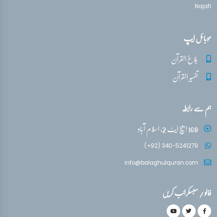
Najafi
موبائل ایپ
بلاغ القرآن
تفسیر القرآن
ہم سے رابطہ
168 ایچ ایٹ 2، اسلام آباد
(+92) 340-5241279
info@balaghulquran.com
فالو / سبسکرائب کریں