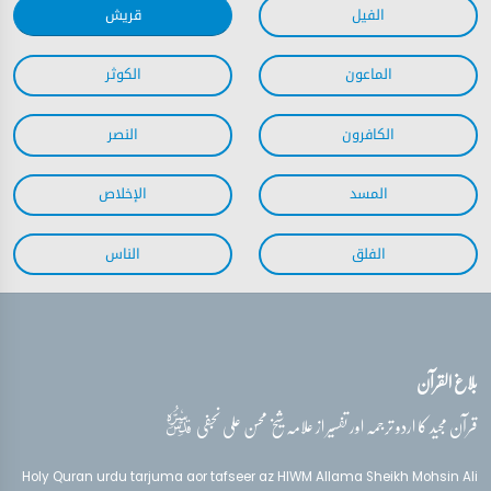
بلاغ القرآن
قدس‌سره
قرآن مجید کا اردو ترجمہ اور تفسیر از علامہ شیخ محسن علی نجفی
Holy Quran urdu tarjuma aor tafseer az HIWM Allama Sheikh Mohsin Ali