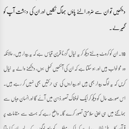
دیکھیں تو ان سے ضرور الٹے پاؤں بھاگ نکلیں اور ان کی دہشت آپ کو
گھیر لے۔
18۔ ان کو کروٹ بدلتے دیکھ کر یہ خیال گزرنا قرین قیاس ہے کہ یہ بیدار ہیں، حالانکہ
وہ محو خواب ہیں اور ہو سکتا ہے کہ ان کی آنکھیں کھلی ہوں، دیکھنے والے یہ خیال
کریں کہ یہ لوگ بیدار بھی ہیں اور بیداروں کی سی حرکتیں بھی نہیں کر رہے ہیں۔
اس صورت حال کو دیکھ کر ایک خوفناک تصور ذہن میں آئے گا اور انسان وہاں سے
بھاگنے میں ہی اپنی سلامتی تصور کرے گا۔ واضح رہے کہ بہت سے مقامات پر
قرآن کا یہ طرز خطاب رہا ہے کہ ایک مطلب کو عام لوگوں کے لیے بیان کیا جاتا