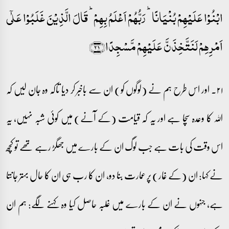
ابۡنُوۡا عَلَیۡہِمۡ بُنۡیَانًا ؕ رَبُّہُمۡ اَعۡلَمُ بِہِمۡ ؕ قَالَ الَّذِیۡنَ غَلَبُوۡا عَلٰۤی
اَمۡرِہِمۡ لَنَتَّخِذَنَّ عَلَیۡہِمۡ مَّسۡجِدًا﴿۲۱﴾
۲۱۔ اور اس طرح ہم نے (لوگوں کو) ان سے باخبر کر دیا تاکہ وہ جان لیں کہ
اللہ کا وعدہ سچا ہے اور یہ کہ قیامت (کے آنے) میں کوئی شبہ نہیں، یہ
اس وقت کی بات ہے جب لوگ ان کے بارے میں جھگڑ رہے تھے تو کچھ
نے کہا: ان (کے غار) پر عمارت بنا دو، ان کا رب ہی ان کا حال بہتر جانتا
ہے، جنہوں نے ان کے بارے میں غلبہ حاصل کیا وہ کہنے لگے: ہم ان