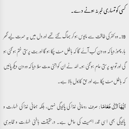
کسی کو تمہاری خبر نہ ہونے دے۔
19۔ وہ کفر کی طاقت سے مایوس ہو کر بھاگ گئے تھے اور دل میں یہ حسرت لیے گھر
بار چھوڑ دیا کہ وہ دن کب آئے گا کہ باطل مٹ چکا ہو گا اور بت پرستی ختم ہو گئی ہو
گی اور توحید پرستی عام ہو گئی ہو۔ اللہ نے ان کو اتنی مدت سلا دیا کہ وہ دن دیکھ پائیں
کہ باطل مٹ چکا ہے اور حق کا بول بالا ہے۔
: صرف روحانی غذا کی پاکیزگی نہیں، بلکہ جسمانی غذا کی طہارت و
اَیُّہَاۤ اَزۡکٰی طَعَامًا
پاکیزگی بھی اسی قدر اہمیت کی حامل ہے۔ درحقیقت باطنی طہارت و ظاہری