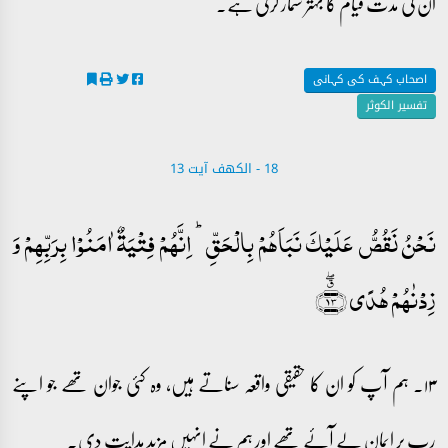
ان کی مدت قیام کا بہتر شمار کرتی ہے۔
اصحاب کہف کی کہانی
تفسیر الکوثر
18 - ‎الكهف آیت 13
نَحۡنُ نَقُصُّ عَلَیۡکَ نَبَاَہُمۡ بِالۡحَقِّ ؕ اِنَّہُمۡ فِتۡیَۃٌ اٰمَنُوۡا بِرَبِّہِمۡ وَ
زِدۡنٰہُمۡ ہُدًی ﴿٭ۖ۱۳﴾
۱۳۔ ہم آپ کو ان کا حقیقی واقعہ سناتے ہیں، وہ کئی جوان تھے جو اپنے
رب پر ایمان لے آئے تھے اور ہم نے انہیں مزید ہدایت دی۔