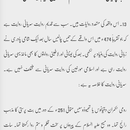
13۔ اس واقعہ کی متعدد روایات ہیں۔ سب سے قدیم روایت سریانی روایت ہے
کہ جو تقریباً 474ء میں اس واقعے کے تیس چالیس سال بعد ایک شامی پادری نے
زبانی روایت کی بنیاد پر لکھی۔ بعد کی یونانی اور لاطینی روایتوں کا بھی ماخذ یہی سریانی
روایت رہی ہے اور اسلامی مورخین کی روایت سریانی سے مختلف نہیں ہے۔
سریانی روایت کا خلاصہ یہ ہے :
رومی حکمران دقیانوس یا تھیوڈوسیس متوفی 251ء کے دور میں بت پرستی کا مذہب
رائج تھا۔ وہ مسیح علیہ السلام کے پیروؤں پر سخت ظلم و ستم روا رکھتا تھا۔ سات