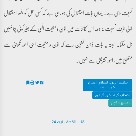
نسبت دی ہے۔ یہاں بات استقلال کی ہو رہی ہے کہ کسی عمل کو بطور استقلال
اپنی طرف نسبت نہ دو۔ اس کائنات میں اذن و مشیت الٰہی کے بغیر کوئی پتا نہیں
ہل سکتا۔ البتہ یہ بات ذہن نشین رہے کہ اذن و مشیت الٰہی امور تکوینی سے
متعلق ہیں، امور تشریعی سے نہیں۔
مشیت الٰہی، انسانی اعمال
کی نسبت
اصحاب کہف کی کہانی
تفسیر الکوثر
18 - ‎الكهف آیت 24