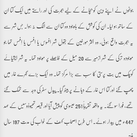
جوانوں نے اپنے دین کو بچانے کے لیے ہجرت کی اور راستے میں ایک کتا ان
کے ساتھ ہو لیا۔ ان کی کوشش کے باوجود وہ کتا ان سے الگ نہ ہوا۔ جس شہر سے
یہ ہجرت واقع ہوئی، وہ اکثر مورخین کے بقول شہر افسوس یا افسس یا اِفسس تھا جو
موجودہ ترکی کے شہر ازمیر سے 20 میل کے فاصلے پر موجود تھا۔ یہ شہر ایشیائے
کوچک میں بت پرستی کا سب سے بڑا مرکز تھا۔ وہ ایک بڑے گہرے غار میں
چھپ گئے اور کتا اس غار کے دہانے پر بیٹھ گیا۔ پیدل سفر کی وجہ سے تھک گئے
تھے، فورا سو گئے۔ یہ واقعہ تقریباً 251 عیسوی کو پیش آیا اور قیصر تھیوڈوسیس کے عہد
447ء میں بیدار ہوئے۔ اس طرح اصحاب کہف کے خواب کی مدت 197 سال