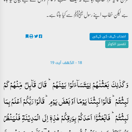
ہے لیکن خطاب اپنے رسول ﷺ سے کیا جاتا ہے۔
اصحاب کہف کی کہانی
تفسیر الکوثر
18 - ‎الكهف آیت 19
وَ کَذٰلِکَ بَعَثۡنٰہُمۡ لِیَتَسَآءَلُوۡا بَیۡنَہُمۡ ؕ قَالَ قَآئِلٌ مِّنۡہُمۡ کَمۡ
لَبِثۡتُمۡ ؕ قَالُوۡا لَبِثۡنَا یَوۡمًا اَوۡ بَعۡضَ یَوۡمٍ ؕ قَالُوۡا رَبُّکُمۡ اَعۡلَمُ بِمَا
لَبِثۡتُمۡ ؕ فَابۡعَثُوۡۤا اَحَدَکُمۡ بِوَرِقِکُمۡ ہٰذِہٖۤ اِلَی الۡمَدِیۡنَۃِ فَلۡیَنۡظُرۡ