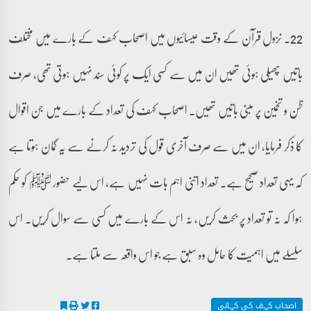
22۔ نزول قرآن کے وقت عیسائیوں میں اصحاب کہف کے بارے میں مختلف
باتیں پھیلی ہوئی تھیں ان میں سے کسی ایک پر کوئی سند نہیں ہوتی تھی، صرف
ظن و تخمین پر مبنی باتیں تھیں۔ اصحاب کہف کی تعداد کے بارے میں جن اقوال
کا ذکر فرمایا، ان میں سے صرف آخری قول کی تردید نہ کرنے سے یہ گمان ہوتا ہے
کہ یہی تعداد صحیح ہے۔ تعداد اتنی اہم بات نہیں ہے، اس لیے حضور ﷺ کو حکم
ہوا کہ نہ تو تعداد پر بحث کریں، نہ اس کے بارے میں کسی سے سوال کریں۔ اس
سلسلے میں اہمیت کا حامل وہ سبق ہے جو اس واقعہ سے ملتا ہے۔
اصحاب کہف کی کہانی