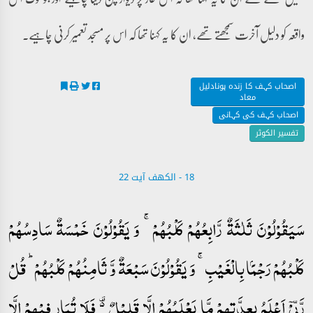
واقعہ کو دلیل آخرت سمجھتے تھے، ان کا یہ کہنا تھا کہ اس پر مسجد تعمیر کرنی چاہیے۔
اصحاب کہف کا زندہ ہونادلیل
معاد
اصحاب کہف کی کہانی
تفسیر الکوثر
18 - ‎الكهف آیت 22
سَیَقُوۡلُوۡنَ ثَلٰثَۃٌ رَّابِعُہُمۡ کَلۡبُہُمۡ ۚ وَ یَقُوۡلُوۡنَ خَمۡسَۃٌ سَادِسُہُمۡ
کَلۡبُہُمۡ رَجۡمًۢا بِالۡغَیۡبِ ۚ وَ یَقُوۡلُوۡنَ سَبۡعَۃٌ وَّ ثَامِنُہُمۡ کَلۡبُہُمۡ ؕ قُلۡ
رَّبِّیۡۤ اَعۡلَمُ بِعِدَّتِہِمۡ مَّا یَعۡلَمُہُمۡ اِلَّا قَلِیۡلٌ ۬۟ فَلَا تُمَارِ فِیۡہِمۡ اِلَّا