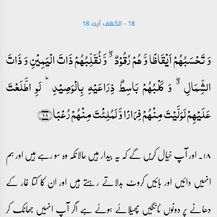
18 - ‎الكهف آیت 18
وَ تَحۡسَبُہُمۡ اَیۡقَاظًا وَّ ہُمۡ رُقُوۡدٌ ٭ۖ وَّ نُقَلِّبُہُمۡ ذَاتَ الۡیَمِیۡنِ وَ ذَاتَ
الشِّمَالِ ٭ۖ وَ کَلۡبُہُمۡ بَاسِطٌ ذِرَاعَیۡہِ بِالۡوَصِیۡدِ ؕ لَوِ اطَّلَعۡتَ
عَلَیۡہِمۡ لَوَلَّیۡتَ مِنۡہُمۡ فِرَارًا وَّ لَمُلِئۡتَ مِنۡہُمۡ رُعۡبًا﴿۱۸﴾
۱۸۔ اور آپ خیال کریں گے کہ یہ بیدار ہیں حالانکہ وہ سو رہے ہیں اور ہم
انہیں دائیں اور بائیں کروٹ بدلاتے رہتے ہیں اور ان کا کتا غار کے
دھانے پر دونوں ٹانگیں پھیلائے ہوئے ہے اگر آپ انہیں جھانک کر