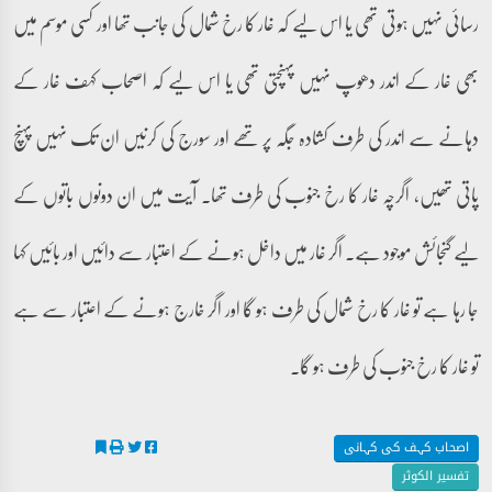
رسائی نہیں ہوتی تھی یا اس لیے کہ غار کا رخ شمال کی جانب تھا اور کسی موسم میں
بھی غار کے اندر دھوپ نہیں پہنچتی تھی یا اس لیے کہ اصحاب کہف غار کے
دہانے سے اندر کی طرف کشادہ جگہ پر تھے اور سورج کی کرنیں ان تک نہیں پہنچ
پاتی تھیں، اگرچہ غار کا رخ جنوب کی طرف تھا۔ آیت میں ان دونوں باتوں کے
لیے گنجائش موجود ہے۔ اگر غار میں داخل ہونے کے اعتبار سے دائیں اور بائیں کہا
جا رہا ہے تو غار کا رخ شمال کی طرف ہو گا اور اگر خارج ہونے کے اعتبار سے ہے
تو غار کا رخ جنوب کی طرف ہو گا۔
اصحاب کہف کی کہانی
تفسیر الکوثر