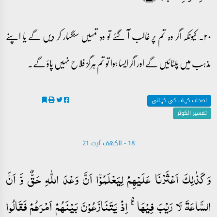
۲۰۔ کیونکہ اگر وہ تم پر غالب آ گئے تو وہ تمہیں سنگسار کر دیں گے یا اپنے
مذہب میں پلٹائیں گے اور اگر ایسا ہوا تو تم ہرگز فلاح نہیں پاؤ گے۔
اصحاب کہف کی کہانی
تفسیر الکوثر
18 - ‎الكهف آیت 21
وَ کَذٰلِکَ اَعۡثَرۡنَا عَلَیۡہِمۡ لِیَعۡلَمُوۡۤا اَنَّ وَعۡدَ اللّٰہِ حَقٌّ وَّ اَنَّ
السَّاعَۃَ لَا رَیۡبَ فِیۡہَا ۚ٭ اِذۡ یَتَنَازَعُوۡنَ بَیۡنَہُمۡ اَمۡرَہُمۡ فَقَالُوا