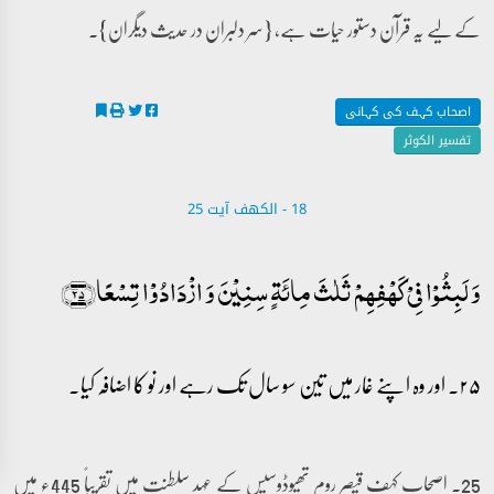
کے لیے یہ قرآن دستور حیات ہے، {سر دلبران در حدیث دیگران}۔
اصحاب کہف کی کہانی
تفسیر الکوثر
18 - ‎الكهف آیت 25
وَ لَبِثُوۡا فِیۡ کَہۡفِہِمۡ ثَلٰثَ مِائَۃٍ سِنِیۡنَ وَ ازۡدَادُوۡا تِسۡعًا﴿۲۵﴾
۲۵۔ اور وہ اپنے غار میں تین سو سال تک رہے اور نو کا اضافہ کیا۔
25۔ اصحاب کہف قیصر روم تھیوڈوسیس کے عہد سلطنت میں تقریباً 445ء میں