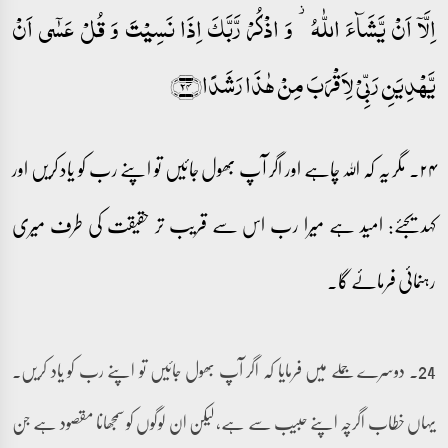
اِلَّاۤ اَنۡ یَّشَآءَ اللّٰہُ ۫ وَ اذۡکُرۡ رَّبَّکَ اِذَا نَسِیۡتَ وَ قُلۡ عَسٰۤی اَنۡ
یَّہۡدِیَنِ رَبِّیۡ لِاَقۡرَبَ مِنۡ ہٰذَا رَشَدًا﴿۲۴﴾
۲۴۔ مگر یہ کہ اللہ چاہے اور اگر آپ بھول جائیں تو اپنے رب کو یاد کریں اور
کہدیجئے: امید ہے میرا رب اس سے قریب تر حقیقت کی طرف میری
رہنمائی فرمائے گا۔
24۔ دوسرے جملے میں فرمایا کہ اگر آپ بھول جائیں تو اپنے رب کو یاد کریں۔
یہاں خطاب اگرچہ اپنے حبیب سے ہے، لیکن ان لوگوں کو سمجھانا مقصود ہے جن