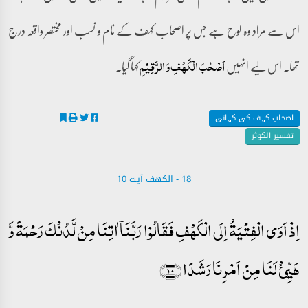
اس سے مراد وہ لوح ہے جس پر اصحاب کہف کے نام و نسب اور مختصر واقعہ درج
تھا۔ اس لیے انہیں
کہا گیا۔
اَصۡحٰبَ الۡکَہۡفِ وَ الرَّقِیۡمِ
اصحاب کہف کی کہانی
تفسیر الکوثر
18 - ‎الكهف آیت 10
اِذۡ اَوَی الۡفِتۡیَۃُ اِلَی الۡکَہۡفِ فَقَالُوۡا رَبَّنَاۤ اٰتِنَا مِنۡ لَّدُنۡکَ رَحۡمَۃً وَّ
ہَیِّیٴۡ لَنَا مِنۡ اَمۡرِنَا رَشَدًا ﴿۱۰﴾