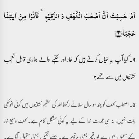
اَمۡ حَسِبۡتَ اَنَّ اَصۡحٰبَ الۡکَہۡفِ وَ الرَّقِیۡمِ ۙ کَانُوۡا مِنۡ اٰیٰتِنَا
عَجَبًا﴿۹﴾
۹۔ کیا آپ یہ خیال کرتے ہیں کہ غار اور کتبے والے ہماری قابل تعجب
نشانیوں میں سے تھے؟
9۔ اصحاب کہف کو چند سو سال سلائے رکھنا اللہ کی عظیم نشانیوں میں کوئی انوکھی
بات نہیں، نہ ہی قدرت خدا کے لیے یہ کوئی مشکل کام ہے۔ کہف وسیع غار
کے معنوں میں ہے او رقیم بمعنی مرقوم ہے۔ جیسے قتیل بمعنی مقتول آتا ہے۔