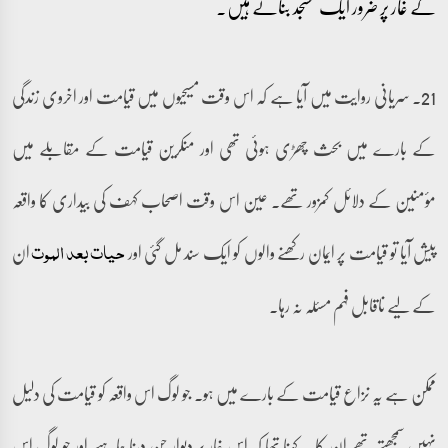
کے غار پر ضرور ایک مسجد بناتے ہیں۔
21۔ سریانی روایت میں آیا ہے کہ اس وقت مسیحیوں میں قیامت اور اخروی زندگی
کے بارے میں بحث چھڑی ہوئی تھی اور منکرین قیامت کے مقابلے میں
مؤمنین کے دلائل کمزور تھے۔ عین اس وقت اصحاب کہف کی بیداری کا واقعہ
پیش آیا تو قیامت پر ایمان رکھنے والوں کو ایک سند مل گئی اور
ان
حیات بعد الموت
کے لیے ناقابل فہم مسئلہ نہ رہا۔
ممکن ہے یہ نزاع قیامت کے بارے میں ہو۔ جو لوگ اس واقعہ کو قیامت کی دلیل
نہیں سمجھتے تھے ان کا یہ کہنا تھا کہ اس غار پر دیوار چن دینا چاہیے اور جو لوگ اس