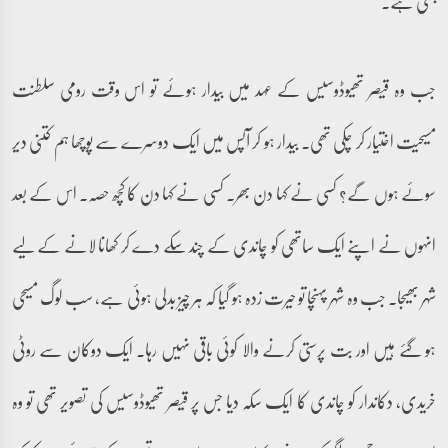
بنتی ہے۔
جب وہ قیصر تھیوڈوسیس کے عہد میں بیدار ہوئے تو اس وقت رومی سلطنت
مسیحیت اختیار کر چکی تھی۔ بیدار ہو کر آپس میں ایک دوسرے سے پوچھا ہم کتنی دیر
سوئے ہوں گے؟ کسی نے کہا دن بھر۔ کسی نے کہا دن کا کچھ حصہ۔ اس کے بعد
انہوں نے اپنے ایک ساتھی کو چاندی کے چند سکے دے کر کھانا لانے کے لیے
شہر بھیجا۔ جب وہ شہر پہنچا تو حیرت زدہ ہو گیا کہ ہر چیز بدلی ہوئی ہے، سب لوگ مسیحی
ہو گئے ہیں اور بت پرستی کرنے والا کوئی باقی نہیں رہا۔ ایک دوکان سے روٹی
خریدی، دکاندار کو چاندی کا ایک سکہ دیا جس پر قیصر تھیوڈوسیس کی تصویر تھی تو وہ