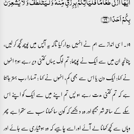
اَیُّہَاۤ اَزۡکٰی طَعَامًا فَلۡیَاۡتِکُمۡ بِرِزۡقٍ مِّنۡہُ وَ لۡـیَؔ‍‍‍تَلَطَّفۡ وَ لَا یُشۡعِرَنَّ
بِکُمۡ اَحَدًا﴿۱۹﴾
۱۹۔ اسی انداز سے ہم نے انہیں بیدار کیا تاکہ یہ آپس میں پوچھ گچھ کر لیں،
چنانچہ ان میں سے ایک نے پوچھا: تم لوگ یہاں کتنی دیر رہے ہو؟ انہوں
نے کہا: ایک دن یا اس سے بھی کم، انہوں نے کہا : تمہارا رب بہتر جانتا
ہے کہ تم کتنی مدت رہے ہو پس تم اپنے میں سے ایک کو اپنے اس
سکے کے ساتھ شہر بھیجو اور وہ دیکھے کہ کون سا کھانا سب سے ستھرا ہے پھر
وہاں سے کچھ کھانا لے آئے اور اسے چاہیے کہ وہ ہوشیاری سے جائے اور