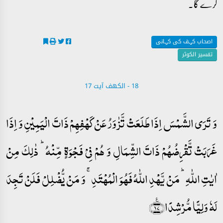
کرے گا۔
اصحاب کہف کی کہانی
تفسیر الکوثر
18 - ‎الكهف آیت 17
وَ تَرَی الشَّمۡسَ اِذَا طَلَعَتۡ تَّزٰوَرُ عَنۡ کَہۡفِہِمۡ ذَاتَ الۡیَمِیۡنِ وَ اِذَا
غَرَبَتۡ تَّقۡرِضُہُمۡ ذَاتَ الشِّمَالِ وَ ہُمۡ فِیۡ فَجۡوَۃٍ مِّنۡہُ ؕ ذٰلِکَ مِنۡ
اٰیٰتِ اللّٰہِ ؕ مَنۡ یَّہۡدِ اللّٰہُ فَہُوَ الۡمُہۡتَدِ ۚ وَ مَنۡ یُّضۡلِلۡ فَلَنۡ تَجِدَ
لَہٗ وَلِیًّا مُّرۡشِدًا﴿٪۱۷﴾