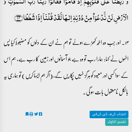
وَّ رَبَطۡنَا عَلٰی قُلُوۡبِہِمۡ اِذۡ قَامُوۡا فَقَالُوۡا رَبُّنَا رَبُّ السَّمٰوٰتِ وَ
الۡاَرۡضِ لَنۡ نَّدۡعُوَا۠ مِنۡ دُوۡنِہٖۤ اِلٰـہًا لَّقَدۡ قُلۡنَاۤ اِذًا شَطَطًا﴿۱۴﴾
۱۴۔ اور جب وہ اٹھ کھڑے ہوئے تو ہم نے ان کے دلوں کو مضبوط کیا پس
انہوں نے کہا: ہمارا رب تو وہ ہے جو آسمانوں اور زمین کا رب ہے، ہم اس
کے سوا کسی اور معبود کو ہرگز نہیں پکاریں گے، (اگر ہم ایسا کریں) تو ہماری یہ
بالکل نامعقول بات ہو گی۔
اصحاب کہف کی کہانی
تفسیر الکوثر