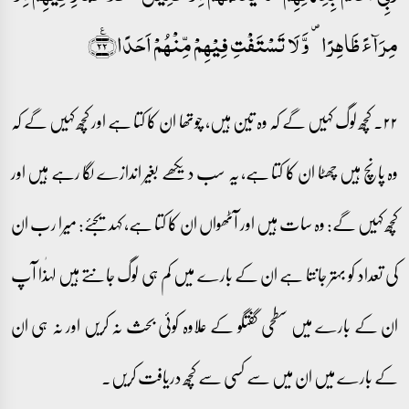
مِرَآءً ظَاہِرًا ۪ وَّ لَا تَسۡتَفۡتِ فِیۡہِمۡ مِّنۡہُمۡ اَحَدًا﴿٪۲۲﴾
۲۲۔ کچھ لوگ کہیں گے کہ وہ تین ہیں، چوتھا ان کا کتا ہے اور کچھ کہیں گے کہ
وہ پانچ ہیں چھٹا ان کا کتا ہے، یہ سب دیکھے بغیر اندازے لگا رہے ہیں اور
کچھ کہیں گے: وہ سات ہیں اور آٹھواں ان کا کتا ہے، کہدیجئے: میرا رب ان
کی تعداد کو بہتر جانتا ہے ان کے بارے میں کم ہی لوگ جانتے ہیں لہٰذا آپ
ان کے بارے میں سطحی گفتگو کے علاوہ کوئی بحث نہ کریں اور نہ ہی ان
کے بارے میں ان میں سے کسی سے کچھ دریافت کریں۔