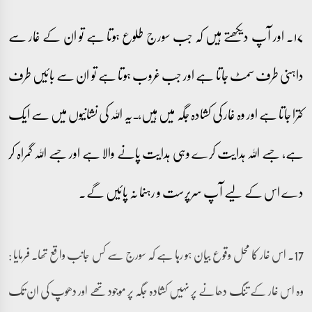
۱۷۔ اور آپ دیکھتے ہیں کہ جب سورج طلوع ہوتا ہے تو ان کے غار سے
داہنی طرف سمٹ جاتا ہے اور جب غروب ہوتا ہے تو ان سے بائیں طرف
کترا جاتا ہے اور وہ غار کی کشادہ جگہ میں ہیں،ـ یہ اللہ کی نشانیوں میں سے ایک
ہے، جسے اللہ ہدایت کرے وہی ہدایت پانے والا ہے اور جسے اللہ گمراہ کر
دے اس کے لیے آپ سرپرست و رہنما نہ پائیں گے۔
17۔ اس غار کا محل وقوع بیان ہو رہا ہے کہ سورج سے کس جانب واقع تھا۔ فرمایا :
وہ اس غار کے تنگ دھانے پر نہیں کشادہ جگہ پر موجود تھے اور دھوپ کی ان تک