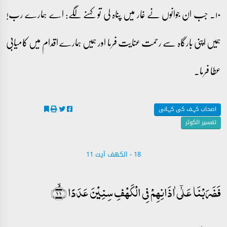
۱۰۔ جب ان جوانوں نے غار میں پناہ لی تو کہنے لگے: اے ہمارے رب!
ہمیں اپنی بارگاہ سے رحمت عنایت فرما اور ہمیں ہمارے اقدام میں کامیابی
عطا فرما۔
اصحاب کہف کی کہانی
تفسیر الکوثر
18 - ‎الكهف آیت 11
فَضَرَبۡنَا عَلٰۤی اٰذَانِہِمۡ فِی الۡکَہۡفِ سِنِیۡنَ عَدَدًا ﴿ۙ۱۱﴾