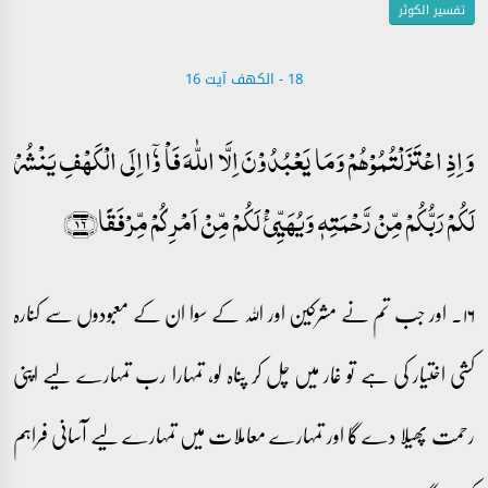
تفسیر الکوثر
18 - ‎الكهف آیت 16
وَ اِذِ اعۡتَزَلۡتُمُوۡہُمۡ وَمَا یَعۡبُدُوۡنَ اِلَّا اللّٰہَ فَاۡ وٗۤا اِلَی الۡکَہۡفِ یَنۡشُرۡ
لَکُمۡ رَبُّکُمۡ مِّنۡ رَّحۡمَتِہٖ وَیُہَیِّیٴۡ لَکُمۡ مِّنۡ اَمۡرِکُمۡ مِّرۡفَقًا﴿۱۶﴾
۱۶۔ اور جب تم نے مشرکین اور اللہ کے سوا ان کے معبودوں سے کنارہ
کشی اختیار کی ہے تو غار میں چل کر پناہ لو، تمہارا رب تمہارے لیے اپنی
رحمت پھیلا دے گا اور تمہارے معاملات میں تمہارے لیے آسانی فراہم