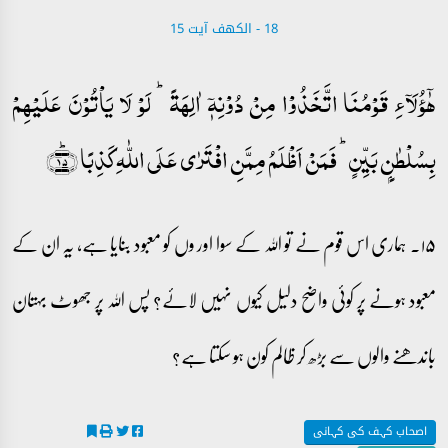
18 - ‎الكهف آیت 15
ہٰۤؤُلَآءِ قَوۡمُنَا اتَّخَذُوۡا مِنۡ دُوۡنِہٖۤ اٰلِہَۃً ؕ لَوۡ لَا یَاۡتُوۡنَ عَلَیۡہِمۡ
بِسُلۡطٰنٍۭ بَیِّنٍ ؕ فَمَنۡ اَظۡلَمُ مِمَّنِ افۡتَرٰی عَلَی اللّٰہِ کَذِبًا ﴿ؕ۱۵﴾
۱۵۔ ہماری اس قوم نے تو اللہ کے سوا اور وں کو معبود بنایا ہے، یہ ان کے
معبود ہونے پر کوئی واضح دلیل کیوں نہیں لائے؟ پس اللہ پر جھوٹ بہتان
باندھنے والوں سے بڑھ کر ظالم کون ہو سکتا ہے؟
اصحاب کہف کی کہانی