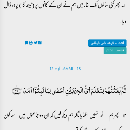
۱۱۔ پھر کئی سالوں تک غار میں ہم نے ان کے کانوں پر (نیند کا) پردہ ڈال
دیا۔
اصحاب کہف کی کہانی
تفسیر الکوثر
18 - ‎الكهف آیت 12
ثُمَّ بَعَثۡنٰہُمۡ لِنَعۡلَمَ اَیُّ الۡحِزۡبَیۡنِ اَحۡصٰی لِمَا لَبِثُوۡۤا اَمَدًا﴿٪۱۲﴾
۱۲۔ پھر ہم نے انہیں اٹھایا تاکہ ہم دیکھ لیں کہ ان دو جماعتوں میں سے کون