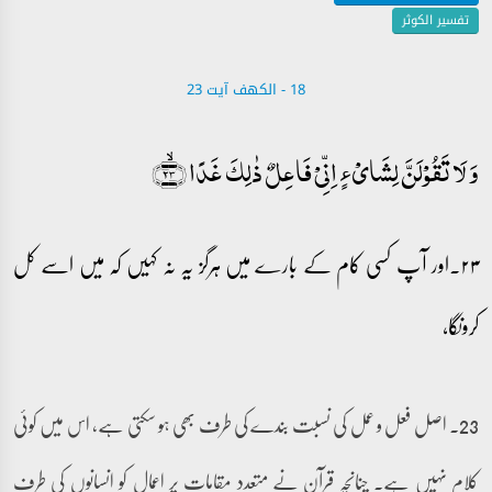
تفسیر الکوثر
18 - ‎الكهف آیت 23
وَ لَا تَقُوۡلَنَّ لِشَایۡءٍ اِنِّیۡ فَاعِلٌ ذٰلِکَ غَدًا ﴿ۙ۲۳﴾
۲۳۔اور آپ کسی کام کے بارے میں ہرگز یہ نہ کہیں کہ میں اسے کل
کروںگا،
23۔ اصل فعل و عمل کی نسبت بندے کی طرف بھی ہو سکتی ہے، اس میں کوئی
کلام نہیں ہے۔ چنانچہ قرآن نے متعدد مقامات پر اعمال کو انسانوں کی طرف