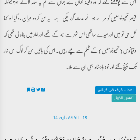
اس سے پوچھنے لگے کہ وہ دفینہ کہاں ہے جہاں سے تم یہ سکہ لائے ہو؟ کیونکہ
قیصر تھیوڈوسیس کو مرے ہوئے مدت گزر چکی ہے۔ یہ سن کر وہ حیران رہ گیا اور کہا
کل ہی تو میں اور میرے ساتھی اس شہر سے بھاگے تھے اور غار میں پناہ لی تھی کہ
دقیانوس (تھیوڈوسیس) کے ظلم سے بچے رہیں۔ اس کی باتیں سن کر لوگ اس غار
تک پہنچ گئے اور خود بادشاہ بھی ان سے ملا۔
اصحاب کہف کی کہانی
تفسیر الکوثر
18 - ‎الكهف آیت 14