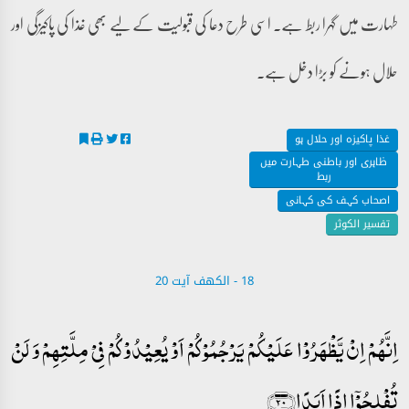
طہارت میں گہرا ربط ہے۔ اسی طرح دعا کی قبولیت کے لیے بھی غذا کی پاکیزگی اور
حلال ہونے کو بڑا دخل ہے۔
غذا پاکیزہ اور حلال ہو
ظاہری اور باطنی طہارت میں
ربط
اصحاب کہف کی کہانی
تفسیر الکوثر
18 - ‎الكهف آیت 20
اِنَّہُمۡ اِنۡ یَّظۡہَرُوۡا عَلَیۡکُمۡ یَرۡجُمُوۡکُمۡ اَوۡ یُعِیۡدُوۡکُمۡ فِیۡ مِلَّتِہِمۡ وَ لَنۡ
تُفۡلِحُوۡۤا اِذًا اَبَدًا﴿۲۰﴾