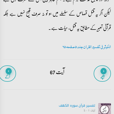
لیکن اگر یہ قتل قصاص کے سلسلے میں ہو تو نہ صرف قبیح نہیں ہے بلکہ
قرآنی تعبیر کے مطابق یہ قتل، حیات ہے۔
الکوثر فی تفسیر القران جلد 5 صفحہ 65
آیت 67
پیچھے
آگے
تفسیر قرآن سورہ ‎الكهف
آیات 1 - 5