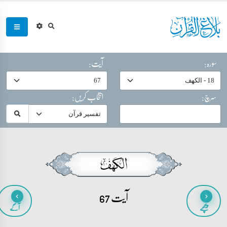
سورہ:
آیت:
سرچ:
انتخاب کریں:
آیت 67
پیچھے
آگے