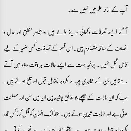
آپ کے احاطہ علم میں نہیں ہے۔
آگے ایسے تصرفات دکھائی دینے والے ہیں جو بظاہر منطق اور عدل و
انصاف کے ساتھ متصادم ہیں۔ اس قسم کے تصرفات کسی ضمیر کے لیے
قابل تحمل نہیں۔ چنانچہ بہت سے ایسے حالات ہر وقت وجود میں آتے
رہتے ہیں جن کے ظاہری چہرے مکروہ، ناقابل قبول اور تلخ ہوتے ہیں۔
جب کہ ان حالات کے پیچھے جو حقائق پوشیدہ ہیں ان میں حسن اور مصلحت
ہوتی ہے اور نہایت شیرین ہوتے ہیں۔ مثلاً ایک انسان کو قتل کرنا کس قدر
مکروہ اور قابل مذمت جرم ہے۔ چشم ظاہر بین اس سے نفرت کرتی ہے