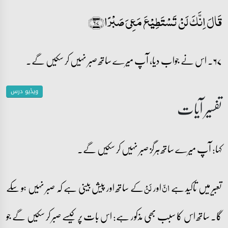
قَالَ اِنَّکَ لَنۡ تَسۡتَطِیۡعَ مَعِیَ صَبۡرًا﴿۶۷﴾
۶۷۔ اس نے جواب دیا، آپ میرے ساتھ صبر نہیں کر سکیں گے۔
ویڈیو درس
تفسیر آیات
کہا: آپ میرے ساتھ ہرگز صبر نہیں کر سکیں گے۔
تعبیر میں تاکید ہے
اور
کے ساتھ اور پیش بینی ہے کہ صبر نہیں ہو سکے
انّ
لَنْ
گا۔ ساتھ اس کا سبب بھی مذکور ہے: اس بات پر کیسے صبر کر سکیں گے جو