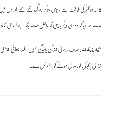
19۔ وہ کفر کی طاقت سے مایوس ہو کر بھاگ گئے تھے اور دل میں یہ
مدت سلا دیا کہ وہ دن دیکھ پائیں کہ باطل مٹ چکا ہے اور حق کا ب
: صرف روحانی غذا کی پاکیزگی نہیں، بلکہ جسمانی غ
اَیُّہَاۤ اَزۡکٰی طَعَامًا
غذا کی پاکیزگی اور حلال ہونے کو بڑا دخل ہے۔