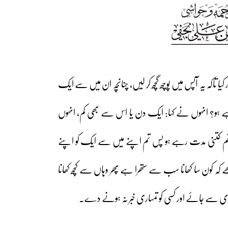
کیا تاکہ یہ آپس میں پوچھ گچھ کر لیں، چنانچہ ان میں سے ایک
ہے ہو؟ انہوں نے کہا: ایک دن یا اس سے بھی کم، انہوں
کہ تم کتنی مدت رہے ہو پس تم اپنے میں سے ایک کو اپنے
ھے کہ کون سا کھانا سب سے ستھرا ہے پھر وہاں سے کچھ کھانا
ری سے جائے اور کسی کو تمہاری خبر نہ ہونے دے۔