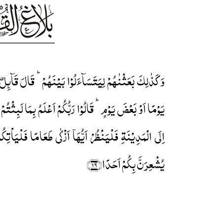
وَ کَذٰلِکَ بَعَثۡنٰہُمۡ لِیَتَسَآءَلُوۡا بَیۡنَہُمۡ ؕ قَالَ قَآئِلٌ م
یَوۡمًا اَوۡ بَعۡضَ یَوۡمٍ ؕ قَالُوۡا رَبُّکُمۡ اَعۡلَمُ بِمَا لَبِثۡتُمۡ ؕ
اِلَی الۡمَدِیۡنَۃِ فَلۡیَنۡظُرۡ اَیُّہَاۤ اَزۡکٰی طَعَامًا فَلۡیَاۡتِکُمۡ
یُشۡعِرَنَّ بِکُمۡ اَحَدًا﴿۱۹﴾