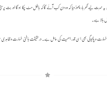
 حسرت لیے گھر بار چھوڑ دیا کہ وہ دن کب آئے گا کہ باطل مٹ چکا ہو گا اور بت پرستی ختم 
ول بالا ہے۔
ذا کی طہارت و پاکیزگی بھی اسی قدر اہمیت کی حامل ہے۔ درحقیقت باطنی طہارت و ظاہر