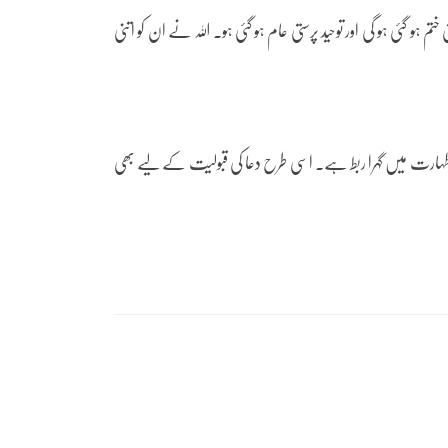
ہو گئی ہو گی اور توحید پرستی عام ہو گئی ہو۔ اللہ نے ان کو اتنی
ی طہارت میں گہرا ربط ہے۔ اسی طرح دعا کی قبولیت کے لیے بھی