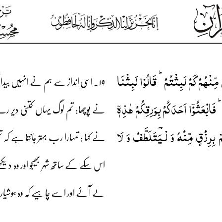
ِّنۡہُمۡ کَمۡ لَبِثۡتُمۡ ؕ قَالُوۡا لَبِثۡنَا
۱۹۔ اسی انداز سے ہم نے انہیں بیدار 
 فَابۡعَثُوۡۤا اَحَدَکُمۡ بِوَرِقِکُمۡ ہٰذِہٖۤ
نے پوچھا: تم لوگ یہاں کتنی دیر ر
 بِرِزۡقٍ مِّنۡہُ وَ لۡـیَؔ‍‍‍تَلَطَّفۡ وَ لَا
نے کہا : تمہارا رب بہتر جانتا ہے 
اس سکے کے ساتھ شہر بھیجو اور وہ دیک
لے آئے اور اسے چاہیے کہ وہ ہوشیا