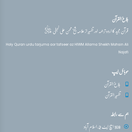
بلاغ القرآن
قدس‌سره
قرآن مجید کا اردو ترجمہ اور تفسیر از علامہ شیخ محسن علی نجفی
Holy Quran urdu tarjuma aor tafseer az HIWM Allama Sheikh Mohsin Ali
Najafi
موبائل ایپ
بلاغ القرآن
تفسیر القرآن
ہم سے رابطہ
168 ایچ ایٹ 2، اسلام آباد