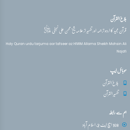
بلاغ القرآن
قدس‌سره
قرآن مجید کا اردو ترجمہ اور تفسیر از علامہ شیخ محسن علی نجفی
Holy Quran urdu tarjuma aor tafseer az HIWM Allama Sheikh Mohsin Ali
Najafi
موبائل ایپ
بلاغ القرآن
تفسیر القرآن
ہم سے رابطہ
168 ایچ ایٹ 2، اسلام آباد