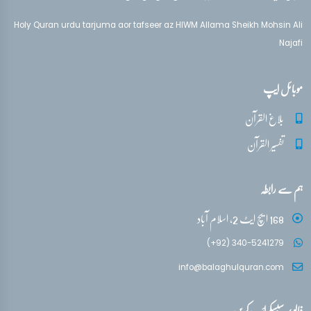
تفسیر قرآن سورہ ‎فصلت
آیات 41 - 46
PLAYING
Holy Quran urdu tarjuma aor tafseer az HIWM Allama Sheikh Mohsin Ali
Najafi
تفسیر قرآن سورہ ‎فصلت
آیات 46 - 49
موبائل ایپ
تفسیر قرآن سورہ ‎فصلت
بلاغ القرآن
آیات 50 - 53
تفسیر القرآن
تفسیر قرآن سورہ ‎فصلت
ہم سے رابطہ
آیات 53 - 54
168 ایچ ایٹ 2، اسلام آباد
(+92) 340-5241279
info@balaghulquran.com
فالو / سبسکرائب کریں