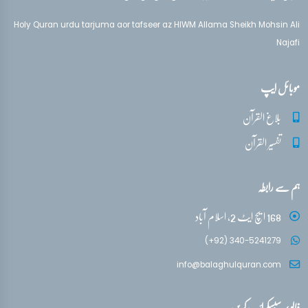
تفسیر قرآن سورہ ‎فصلت
آیات 41 - 46
Holy Quran urdu tarjuma aor tafseer az HIWM Allama Sheikh Mohsin Ali
Najafi
تفسیر قرآن سورہ ‎فصلت
آیات 46 - 49
موبائل ایپ
تفسیر قرآن سورہ ‎فصلت
بلاغ القرآن
آیات 50 - 53
تفسیر القرآن
تفسیر قرآن سورہ ‎فصلت
ہم سے رابطہ
آیات 53 - 54
168 ایچ ایٹ 2، اسلام آباد
(+92) 340-5241279
info@balaghulquran.com
فالو / سبسکرائب کریں