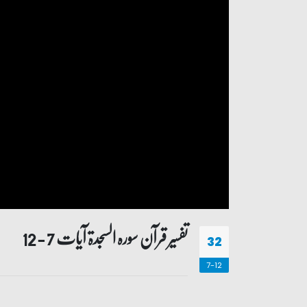
تفسیر قرآن سورہ ‎السجدۃ آیات 7 - 12
32
7-12