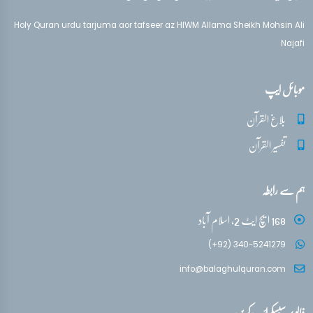
Holy Quran urdu tarjuma aor tafseer az HIWM Allama Sheikh Mohsin Ali
Najafi
موبائل ایپ
بلاغ القرآن
تفسیر القرآن
ہم سے رابطہ
168 ایچ ایٹ 2، اسلام آباد
(+92) 340-5241279
info@balaghulquran.com
فالو / سبسکرائب کریں