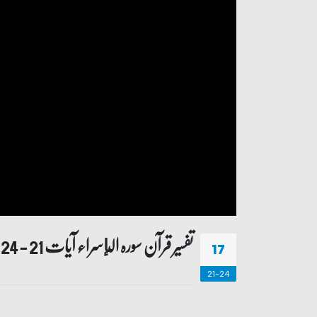
تفسیر قرآن سورہ ‎الإسراء آیات 21 - 24
17
21-24