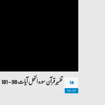
تفسیر قرآن سورہ ‎النحل آیات 98 - 101
16
98-101