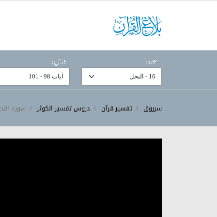
سورہ:
درس:
سرروق
تفسیر قرآن
دروس تفسیر الکوثر
سورہ ‎النحل