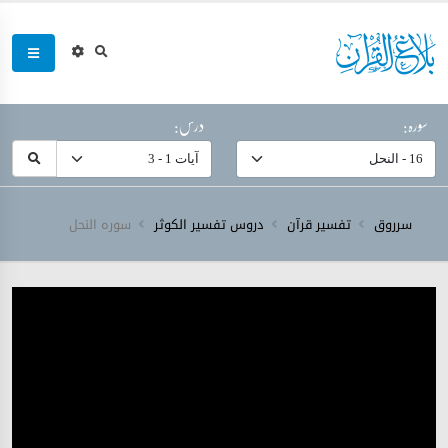
سورہ:
درس:
سرروق
تفسیر قرآن
دروس تفسیر الکوثر
سورہ ‎النحل