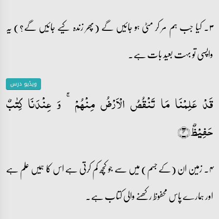
۳۔ کیا جب ہم مر کر مٹی ہو جائیں گے (پھر زندہ کیے جائیں گے؟) یہ
واپسی تو بہت بعید بات ہے۔
ویڈیو درس
قَدۡ عَلِمۡنَا مَا تَنۡقُصُ الۡاَرۡضُ مِنۡہُمۡ ۚ وَ عِنۡدَنَا کِتٰبٌ
حَفِیۡظٌ﴿۴﴾
۴۔ زمین ان (کے جسم) میں سے جو کچھ کم کرتی ہے اس کا ہمیں علم ہے
اور ہمارے پاس محفوظ رکھنے والی کتاب ہے۔