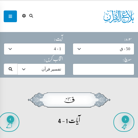
سورہ:
آیت:
سرچ:
انتخاب کریں:
آیات 1 - 4
پیچھے
آگے