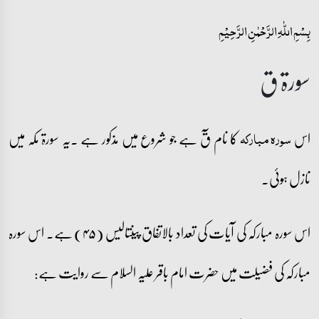
بِسۡمِ اللّٰہِ الرَّحۡمٰنِ الرَّحِیۡمِ
سورۃ ق
اس
کا نام قٓ ہے جو شروع میں مذکور ہے ۔یہ سورۃ مکہ میں
سورہ مبارکہ
نازل ہوئی۔
اس سورہ مبارکہ کی آیات کی تعداد بالاتفاق پینتالیس (۴۵) ہے۔ اس سورہ
مبارکہ کی فضیلت میں حضرت امام باقر علیہ السلام سے روایت ہے: