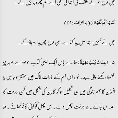
جس طرح ہم نے خلقت کی ابتدا کی تھی اسے ہم پھر دہرائیں گے۔
(۷ اعراف: ۲۹)
کَمَا بَدَاَکُمۡ تَعُوۡدُوۡنَ
جس نے تمہیں ابتدا میں پیدا کیا ہے اسی طرح پھر پیدا ہو جاؤ گے۔
۵۔
ہمارے پاس ایک ایسی کتاب موجود ہے جو ہر چیز
وَ عِنۡدَنَا کِتٰبٌ حَفِیۡظٌ:
محفوظ رکھنے والی ہے۔ خواہ اس جسم کے ذرات خاک میں منتشر ہو جائیں یا
انسان کا جسم زندگی میں ہی تحلیل ہو کر کاربن کی شکل میں کسی درخت کا
حصہ بن جائے۔ وہ درخت پھل دے۔ اس پھل کو کوئی کافر کھائے۔ وہ