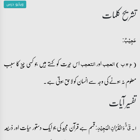
ویڈیو درس
تشریح کلمات
عَجِیۡبٌ:
(
)
اور
اس حیرت کو کہتے ہیں جو کسی چیز کا سبب
ع ج ب
العجب
التعجب
معلوم نہ ہونے کی وجہ سے انسان کو لاحق ہوتی ہے۔
تفسیر آیات
۱۔
قسم ہے قرآن مجید کی جو ایک دستور حیات اور ذریعہ
قٓ ۟ۚ وَ الۡقُرۡاٰنِ الۡمَجِیۡدِ: