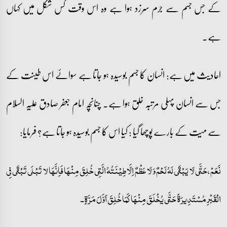
کے جس جسم سے جرم سرزد ہوا ہے وہ اس وقت کس شکل میں کہاں
ہے۔
احادیث میں ہے: انسان کا جسم بوسیدہ ہو جاتا ہے سوائے اس طینت کے
جس سے انسان پہلی مرتبہ خلق ہوا ہے۔ چنانچہ امام جعفر صادق علیہ السلام
سے میت کے بارے پوچھا گیا : کیا اس کا جسم بوسیدہ ہو جاتا ہے؟ فرمایا:
نَعَمْ، حَتَّی لَا یَبْقَی لَہُ لَحْمٌ وَ لَا عَظْمٌ اِلَّاطِیْنَتُہُ الَّتِی خُلِقَ مِنْھَا فَاِنَّھَا لا تَبْلَی تَبْقَی فِی
الْقَبْرِ مُسْتَدِیرَۃً حَتَّی یُخْلَقَ مِنْھَا کَمَا خُلِقَ اَوَّلَ مَرَّۃٍ۔