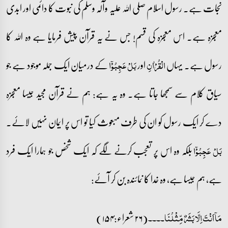
نجات ہے۔ رسول اسلام صلی اللہ علیہ وآلہ وسلم کی نبوت کا دائمی اور ابدی
معجزہ ہے۔ اس معجزہ کی قسم! جس نے یہ قرآن پیش فرمایا ہے وہ اللہ کا
رسول ہے۔ یہاں
اور
کے درمیان ایک جملہ موجود ہے جو
الۡقُرۡاٰنِ
بَلۡ عَجِبُوۡۤا
سیاق کلام سے سمجھا جاتا ہے۔ وہ یہ ہے: ہم نے قرآن مجید جیسا معجزہ
دے کر ایک رسول کو ان کی طرف مبعوث کیا تو اس پر ایمان نہیں لائے۔
بلکہ وہ اس پر تعجب کرنے لگے کہ ایک شخص جو ہمارا ایک فرد
بَلۡ عَجِبُوۡۤا
ہے، ہم جیسا ہے، وہ خدا کا نمائندہ بن کر آئے:
(۲۶ شعراء:۱۵۴)
مَاۤ اَنۡتَ اِلَّا بَشَرٌ مِّثۡلُنَا۔۔۔۔