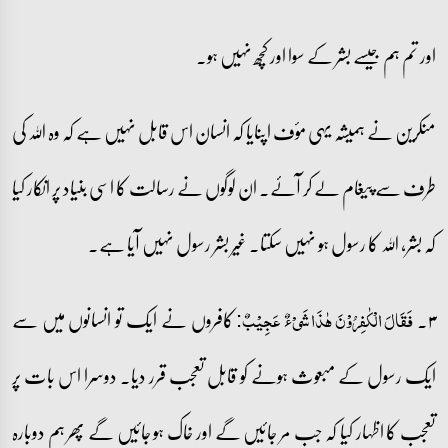
اور تم ہم جیسے بشر کے سوا اور کچھ نہیں ہو۔
منکرین نے ہمیشہ یہی مؤف اپنایا کہ انسان اس قابل نہیں ہے کہ وہ اللہ کی
طرف سے پیغام لے کر آئے۔ ان لوگوں نے رسالت کا اسی بنیاد پر انکار کیا
کہ بشر، اللہ کا رسول ہو نہیں سکتا۔ غیر بشر رسول نہیں آیا ہے۔
۳۔
کافروں نے ایک تو انسانوں میں سے
فَقَالَ الۡکٰفِرُوۡنَ ہٰذَا شَیۡءٌ عَجِیۡبٌ:
ایک رسول کے مبعوث ہونے کو قابل تعجب قرر دیا۔ دوسرا اس بات پر
تعجب کا اظہار کیا کہ جب مر جائیں گے اور خاک ہو جائیں گے پھر ہم دوبارہ