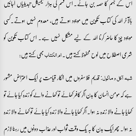
اس کے جسم کا حصہ بن جائے۔ اس قسم کی ہزار کیمیکل تبدیلیاں آجائیں
بالآخر اللہ کی کتاب تکوین میں موجود ہوتے ہیں، معدوم نہیں ہوتے۔کسی
موجود چیز کا حاضر کرنا اللہ کے لیے مشکل نہیں ہے۔ اس کتاب تکوین کو
شرعی اصطلاح میں لوح محفوظ کہتے ہیں۔
بھی کہتے ہیں:
ام الکتاب
قدیم فلاسفروں میں انکار قیامت پر ایک اعتراض مشہور
شبہ آکل و ماکول:
ہے کہ مومن انسان کا بدن اگر کافر کھائے تو کھانے والے کو زندہ کیا جائے تو
کھایا جانے والا زندہ نہ ہوا۔ اگر کھایا جانے والا زندہ کیا جائے تو کھانے والا زندہ
نہ ہوا۔ پھر ایک بدن کا بہ یک وقت ثواب اور عذاب دونوں میں رہنا لازم