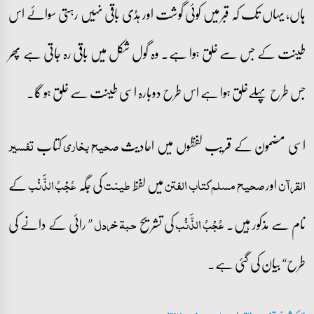
ہاں، یہاں تک کہ قبر میں کوئی گوشت اور ہڈی باقی نہیں رہتی سوائے اس
طینت کے جس سے خلق ہوا ہے۔ وہ گول شکل میں باقی رہ جاتی ہے پھر
جس طرح پہلےخلق ہوا ہے اس طرح دوبارہ اسی طینت سے خلق ہو گا۔
اسی مضمون کے قریب لفظوں میں احادیث
کتاب
صحیح بخاری
تفسیر
اور
میں لفظ
کی جگہ
کے
القرآن
صحیح مسلم کتاب الفتن
طینت
عُجْبُ الذَّنْب
نام سے مذکور ہیں۔
کی تشریح
’’ رائی کے دانے کی
عُجْبُ الذَّنْب
حبۃ خردل
طرح‘‘ بیان کی گئی ہے۔