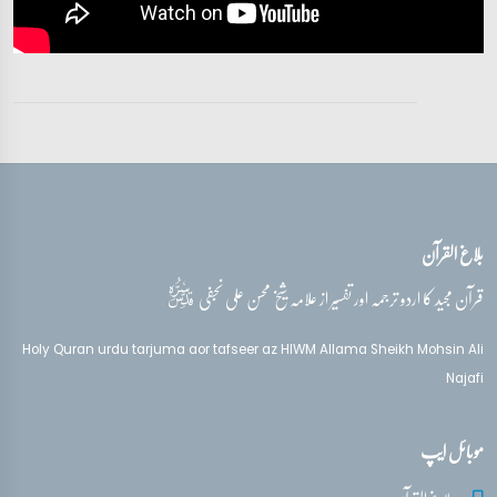
بلاغ القرآن
قدس‌سره
قرآن مجید کا اردو ترجمہ اور تفسیر از علامہ شیخ محسن علی نجفی
Holy Quran urdu tarjuma aor tafseer az HIWM Allama Sheikh Mohsin Ali
Najafi
موبائل ایپ