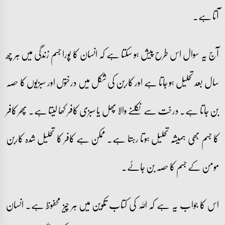
آتا ہے۔
آج یہ سوال اس طرح پیش ہو سکتا ہے کہ انسان کا پورا جسم زندگی میں ہر چھ
سال بعد تحلیل ہو جاتا ہے اور کاربن کی شکل میں درختوں اور سبزیوں کا حصہ
بن جاتا ہے۔ درخت سے نکلنے والا پھل یا سبزی کافر کھا لیتا ہے۔ پھر کافر
کا جسم بھی ہمیشہ تحلیل ہوتا رہتا ہے۔ ممکن ہے کافر کا تحلیل شدہ کاربن
مومن کے جسم کا حصہ بن جائے۔
اس کا جواب یہ ہے کہ اللہ کی کتاب تکوین میں ہر چیز محفوظ ہے۔ انسان