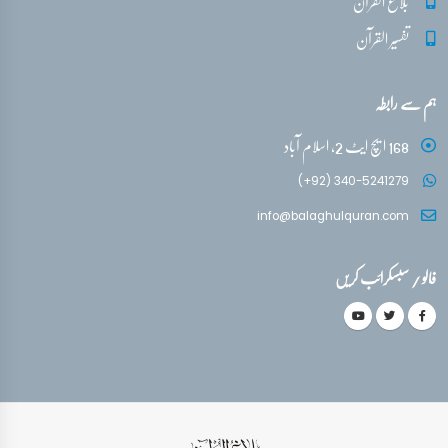
بلاغ القرآن
تفسیر القرآن
ہم سے رابطہ
168 ایچ ایٹ 2، اسلام آباد
(+92) 340-5241279
info@balaghulquran.com
فالو / سبسکرائب کریں