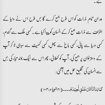
ہے۔
وہ ان تمام ذرات کو اس طرح جمع کرے گا جس طرح اس نے دنیا کے
اطراف سے ذرات جمع کر کے انسان کو پیدا کیا ہے۔ کسی ملک سے گندم،
کسی دریا سے پانی، کسی باغ سے پھل، کسی کھیت سے سبزی لا کر آپ
کے دسترخوان پر جمع کی، آپ کو کھلائی، پھر اس سے ایک بوند تیار کی جس
سے انسان کی تخلیق عمل میں آ گئی:
(۲۱ انبیاء: ۱۰۴)
کَمَا بَدَاۡنَاۤ اَوَّلَ خَلۡقٍ نُّعِیۡدُہٗ۔۔۔۔