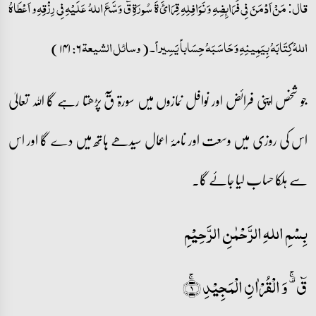
قال: مَنْ اَدْمَنَ فِی فَرَائِضِہِ وَ نَوَافِلِہِ قِرَائَ ۃَ سُورَۃِ قٓ وَسَّعَ اللہُ عَلَیْہِ فِی رِزْقِہِ و اَعْطَاہُ
۶: ۱۴۱)
(
اللہُ کِتَابَہُ بِیَمِینِہِ وَ حَاسَبَہُ حِسَاباً یَسِیراً۔
وسائل الشیعۃ
جو شخص اپنی فرائض اور نوافل نمازوں میں سورۃ قٓ پڑھتا رہے گا اللہ تعالیٰ
اس کی روزی میں وسعت اور نامۂ اعمال سیدھے ہاتھ میں دے گا اور اس
سے ہلکا حساب لیا جائے گا۔
بِسْمِ اللہِ الرَّحْمٰنِ الرَّحِيْمِ
قٓ ۟ۚ وَ الۡقُرۡاٰنِ الۡمَجِیۡدِ ۚ﴿۱﴾