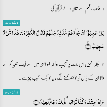
۱۔ قاف ، قسم ہے شان والے قرآن کی۔
ویڈیو درس
بَلۡ عَجِبُوۡۤا اَنۡ جَآءَہُمۡ مُّنۡذِرٌ مِّنۡہُمۡ فَقَالَ الۡکٰفِرُوۡنَ ہٰذَا شَیۡءٌ
عَجِیۡبٌ ۚ﴿۲﴾
۲۔ بلکہ انہیں اس بات پر تعجب ہوا کہ خود انہی میں سے ایک تنبیہ کرنے
والا ان کے پاس آیا تو کفار کہنے لگے : یہ تو ایک عجیب چیز ہے۔
ویڈیو درس
ءَاِذَا مِتۡنَا وَ کُنَّا تُرَابًا ۚ ذٰلِکَ رَجۡعٌۢ بَعِیۡدٌ﴿۳﴾