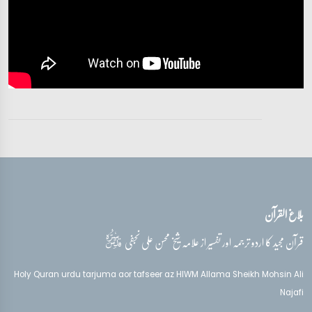
بلاغ القرآن
قدس‌سره
قرآن مجید کا اردو ترجمہ اور تفسیر از علامہ شیخ محسن علی نجفی
Holy Quran urdu tarjuma aor tafseer az HIWM Allama Sheikh Mohsin Ali
Najafi