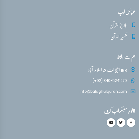
موبائل ایپ
بلاغ القرآن
تفسیر القرآن
ہم سے رابطہ
168 ایچ ایٹ 2، اسلام آباد
(+92) 340-5241279
info@balaghulquran.com
فالو / سبسکرائب کریں