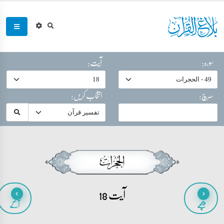
سورہ:
آیت:
سرچ:
انتخاب کریں:
آیت 18
پیچھے
آگے