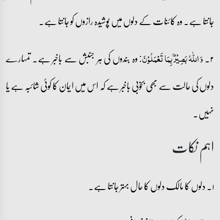
جانتا ہے۔ وہ کائنات کے دلوں میں پوشیدہ رازوں کو جانتا ہے۔
۲۔
وہ بندوں کی ہر جنبش سے باخبر ہے۔ تمہارے
وَ اللّٰہُ بَصِیۡرٌۢ بِمَا تَعۡمَلُوۡنَ:
دلوں کی حالت سے بھی بخوبی باخبر ہے کہ اس میں ایمان کا کوئی شائبہ ہے یا
نہیں۔
اہم نکات
۱۔ دلوں کا مالک دلوں کا حال بہتر جانتا ہے۔