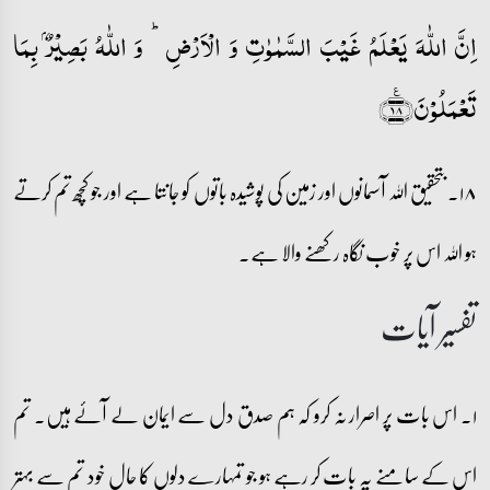
اِنَّ اللّٰہَ یَعۡلَمُ غَیۡبَ السَّمٰوٰتِ وَ الۡاَرۡضِ ؕ وَ اللّٰہُ بَصِیۡرٌۢ بِمَا
تَعۡمَلُوۡنَ﴿٪۱۸﴾
۱۸۔ بتحقیق اللہ آسمانوں اور زمین کی پوشیدہ باتوں کو جانتا ہے اور جو کچھ تم کرتے
ہو اللہ اس پر خوب نگاہ رکھنے والا ہے۔
تفسیر آیات
۱۔ اس بات پر اصرار نہ کرو کہ ہم صدق دل سے ایمان لے آئے ہیں۔ تم
اس کے سامنے یہ بات کر رہے ہو جو تمہارے دلوں کا حال خود تم سے بہتر