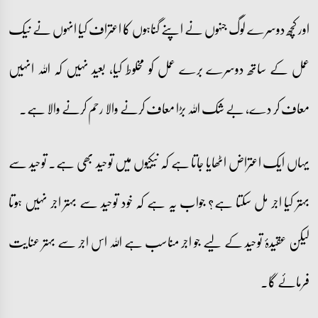
اور کچھ دوسرے لوگ جنہوں نے اپنے گناہوں کا اعتراف کیا انہوں نے نیک
عمل کے ساتھ دوسرے برے عمل کو مخلوط کیا، بعید نہیں کہ اللہ انہیں
معاف کر دے، بے شک اللہ بڑا معاف کرنے والا رحم کرنے والا ہے۔
یہاں ایک اعتراض اٹھایا جاتا ہے کہ نیکیوں میں توحید بھی ہے۔ توحید سے
بہتر کیا اجر مل سکتا ہے؟ جواب یہ ہے کہ خود توحید سے بہتر اجر نہیں ہوتا
لیکن عقیدۂ توحید کے لیے جو اجر مناسب ہے اللہ اس اجر سے بہتر عنایت
فرمائے گا۔