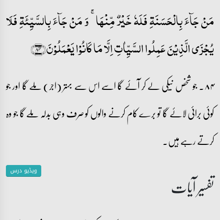
مَنۡ جَآءَ بِالۡحَسَنَۃِ فَلَہٗ خَیۡرٌ مِّنۡہَا ۚ وَ مَنۡ جَآءَ بِالسَّیِّئَۃِ فَلَا
یُجۡزَی الَّذِیۡنَ عَمِلُوا السَّیِّاٰتِ اِلَّا مَا کَانُوۡا یَعۡمَلُوۡنَ﴿۸۴﴾
۸۴۔ جو شخص نیکی لے کر آئے گا اسے اس سے بہتر (اجر) ملے گا اور جو
کوئی برائی لائے گا تو برے کام کرنے والوں کو صرف وہی بدلہ ملے گا جو وہ
کرتے رہے ہیں۔
ویڈیو درس
تفسیر آیات