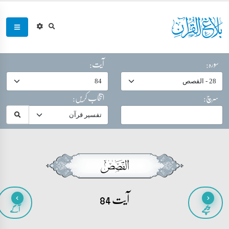
سورہ:
آیت:
سرچ:
انتخاب کریں:
آیت 84
پیچھے
آگے