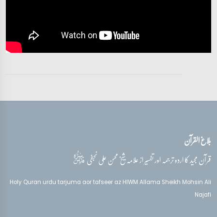
تفسیر قرآن سورہ ‎القصص‎
آیات 37 - 42
تفسیر قرآن سورہ ‎القصص‎
آیات 43 - 50
تفسیر قرآن سورہ ‎القصص‎
آیات 51 - 56
بلاغ القرآن
تفسیر قرآن سورہ ‎القصص‎
آیت 56
قدس‌سره
قرآن مجید کا اردو ترجمہ اور تفسیر از علامہ شیخ محسن علی نجفی
تفسیر قرآن سورہ ‎القصص‎
Holy Quran urdu tarjuma aor tafseer az HIWM Allama Sheikh Mohsin Ali
آیت 56
Najafi