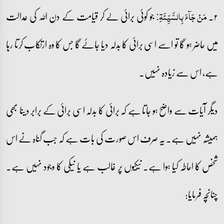
۲۔
جو کوئی برائی لے کر قیامت کے دن اللہ کی عدالت
مَنۡ جَآءَ بِالسَّیِّئَۃِ:
میں حاضر ہو گا تو اسے اسی برائی کا بدلہ دیا جائے گا جس کا وہ ارتکاب کرتا رہا
ہے، اس سے زیادہ نہیں۔
دیگر آیات سے واضح ہو جاتا ہے کہ برائی کا بدلہ اسی برائی کے برابر دینا بھی
ہمیشہ نہیں ہے۔ یہ صرف اس صورت کی بات ہے کہ جب گناہ نے اس
شخص کا احاطہ کیا ہوا ہے۔ نیکیوں پر غالب ہے یا نیکی کا وجود نہیں ہے۔
چنانچہ فرمایا: