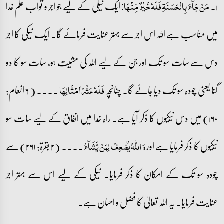
۱۔
ایک نیکی کے لیے جو اجر و ثواب علم خدا
مَنۡ جَآءَ بِالۡحَسَنَۃِ فَلَہٗ خَیۡرٌ مِّنۡہَا:
میں مناسب ہے اللہ اس اجر سے بہتر عنایت فرمائے گا۔ ایک نیکی کا اجر
دس سے سات سو تک اور جن کے لیے اللہ کی مشیت ہو، سات سو کا دو
گنا یعنی چودہ سو تک دیا جائے گا۔ چنانچہ
۔۔۔۔ ( ۶ انعام:
فَلَہٗ عَشۡرُ اَمۡثَالِہَا
۱۶۰) میں دس نیکیوں کا ذکر آیا ہے۔ راہ خدا میں انفاق کے لیے سات سو
نیکیوں کا ذکر فرمایا ہے اور
۔۔۔۔ (۲ بقرۃ: ۲۶۱) سے
وَ اللّٰہُ یُضٰعِفُ لِمَنۡ یَّشَآءُ
چودہ سو تک کے امکان کا ذکر فرمایا۔ نیکی کے لیے اس سے بہتر اجر
عنایت فرمایا۔ یہ اللہ تعالیٰ کا فضل و احسان ہے۔