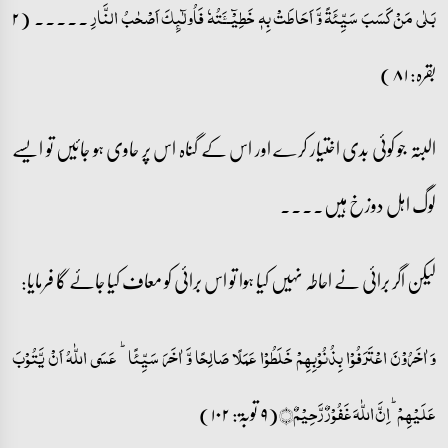
۔۔۔۔۔ (۲
بَلٰی مَنۡ کَسَبَ سَیِّئَۃً وَّ اَحَاطَتۡ بِہٖ خَطِیۡٓــَٔتُہٗ فَاُولٰٓئِکَ اَصۡحٰبُ النَّارِ
بقرہ: ۸۱)
البتہ جو کوئی بدی اختیار کرے اور اس کے گناہ اس پر حاوی ہو جائیں تو ایسے
لوگ اہل دوزخ ہیں۔۔۔۔
لیکن اگر برائی نے احاطہ نہیں کیا ہوا تو اس برائی کو معاف کیا جائے گا فرمایا:
وَ اٰخَرُوۡنَ اعۡتَرَفُوۡا بِذُنُوۡبِہِمۡ خَلَطُوۡا عَمَلًا صَالِحًا وَّ اٰخَرَ سَیِّئًا ؕ عَسَی اللّٰہُ اَنۡ یَّتُوۡبَ
(۹ توبۃ: ۱۰۲)
عَلَیۡہِمۡ ؕ اِنَّ اللّٰہَ غَفُوۡرٌ رَّحِیۡمٌ﴿﴾