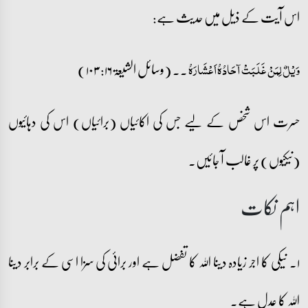
اس آیت کے ذیل میں حدیث ہے:
۔۔ (وسائل الشیعۃ ۱۶: ۱۰۳)
وَیْلٌ لِمَنْ غَلَبَتْ آحَادُہُ اَعْشَارَہُ
حسرت اس شخص کے لیے جس کی اکائیاں (برائیاں) اس کی دہائیوں
(نیکیوں) پر غالب آ جائیں۔
اہم نکات
۱۔ نیکی کا اجر زیادہ دینا اللہ کا تفضل ہے اور برائی کی سزا اسی کے برابر دینا
اللہ کا عدل ہے۔