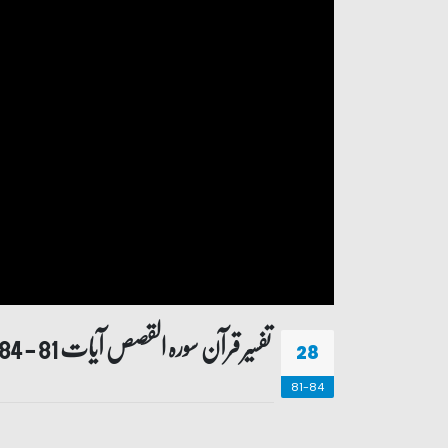
تفسیر قرآن سورہ ‎القصص‎ آیات 81 - 84
28
81-84