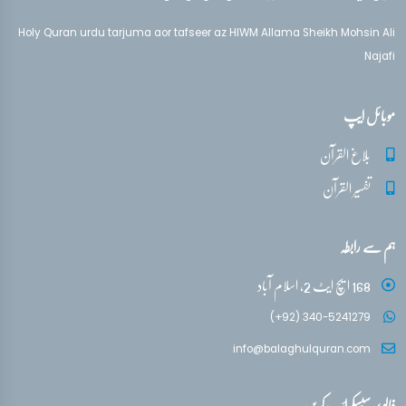
تفسیر قرآن سورہ ‎الأعراف‎
آیات 189 - 197
PLAYING
Holy Quran urdu tarjuma aor tafseer az HIWM Allama Sheikh Mohsin Ali
Najafi
موبائل ایپ
بلاغ القرآن
تفسیر القرآن
ہم سے رابطہ
168 ایچ ایٹ 2، اسلام آباد
(+92) 340-5241279
info@balaghulquran.com
فالو / سبسکرائب کریں