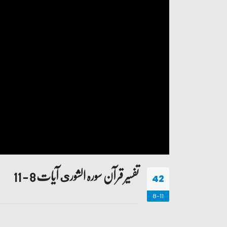
تفسیر قرآن سورہ ‎الشورى آیات 8 - 11
42
8-11