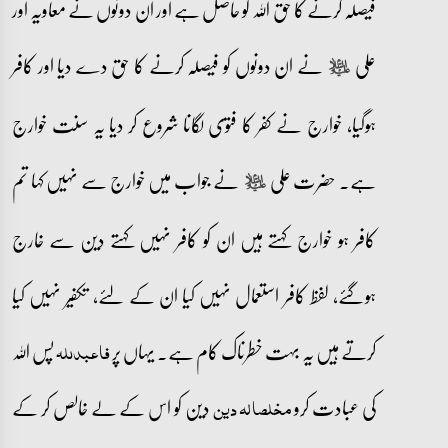
فیصلہ کرنے کا حق اللہ کو حاصل ہے اور ان دونوں نے معاویہ اور
علی
نے ان دونوں کو فیصلہ کرنے کا حق دے دیا اور کافر
عليه‌السلام
ہوگیا، خوارج نے کفر کا فتوی لگانا شروع کر دیا یہ سنت خوارج
ہے۔ حضرت علی
نے جواب میں خوارج سے نہیں کہا تم
عليه‌السلام
کافر ہو خوارج کہتے ہیں ان کو کافر نہیں کہتے دین سے خارج
ہوگئے، لفظ کافر استعمال نہیں کیا ان کے لئے، تکفیر نہیں کیا
کرتے ہیں یہ بہت خطرناک کام ہے۔ یہاں پر
پس اللہ
فاعبدللہ
کی عبادت کرو
دین کو اس کے لے خالص کر کے
مخلصا لہ دین