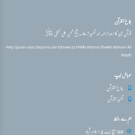
بلاغ القرآن
قدس‌سره
قرآن مجید کا اردو ترجمہ اور تفسیر از علامہ شیخ محسن علی نجفی
Holy Quran urdu tarjuma aor tafseer az HIWM Allama Sheikh Mohsin Ali
Najafi
موبائل ایپ
بلاغ القرآن
تفسیر القرآن
ہم سے رابطہ
168 ایچ ایٹ 2، اسلام آباد