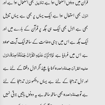
قرآن میں دونوں استعمال ہوا ہے
بھی استعمال ہوا ہے اور
تنزیل
بھی استعال ہوا ہے ایک یہاں پر بھی ہے یہاں تنزیل
انزل
بھی ہے انزل بھی ایک ہی جگہ پر قرآن کے بارے میں اور
ایک جگہ ہے اس میں بڑی وضاحت کے ساتھ ایک آیت موجود
ہے اس میں فرمایا ہے
،
لَوْلَانُزِّلَ عَلَیْہِ الْقُرْاٰنُ جُمْلَۃًوَّاحِدَۃً
انزل
کہنا چاہیئے اگر انزل دفعتا کے لئے ہے
علیہ القرآن جملۃ واحدہ
اور نزل تدریجا کے لئے ہے یہاں دیکھو
تدریجا کے لئے
نزل
ہے تو
بھی ساتھ ساتھ ہے یہ دونوں باتیں جڑتی نہیں
جملۃ واحدہ