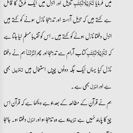
میں فرمایا
تنزیل اور انزل میں ایک فرق کا قائل
تَنۡزِیۡلُالۡکِتٰبِ
ہے کہتے ہیں کہ تزیل آہستہ اور تدریجا نازل ہونے کو کہتے ہیں
انزل دفعتا نازل ہونے کو کہتے ہیں۔ اس کو تقریبا مسلم لیا جاتا ہے
کہ
کتاب آرام سے تدریجا اور پھر
ہم نے دفعتا
تَنۡزِیۡلُالۡکِتٰبِ
اَنۡزَلۡنَاۤ
نازل کیا یہاں ایک جگہ دونوں چیزیں استعمال ہیں
بھی
تنزیل
ہے اور
بھی ہے۔
انزل
ہم نے قرآن کے مطالعہ کے بعد جو ہے دیکھا ہے کہ قرآن اس
چیز کا پابند نہیں ہے
جو ہے وہ تدیجا ہو اور
دفعتا ہو۔ جابجا
تزیل
انزل