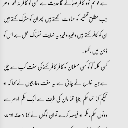
ہے تو تم خود کافر ہوجائے گا حدیث ہے کسی کو کافر نہ کہو، ادھر
جب مطلق تعظیم کو عبادت سمجھتے ہیں پھر ان کو مشرک کہتے ہیں
ان کو کافر کہتے ہیں وغیرہ وغیرہ یہ نہایت خطرناک عمل ہے اس کو
ذہن میں رکھو۔
کسی کلمہ گو کو کسی مسلمان کو کافر کافر کہنے کی سنت کب سے چلی
ہے؟یہ خوارج نے چلائی ہے یہ سنت ،خارجیوں نے کہا کہ جو
تحیکم کیا تھا حکم بنایا تھا ،ان کی طرف سے ایک حکم ادھر سے
دونوں حکم ،حکم جو فیصلہ کرے تو ان لوگوں نے کہا
لا حکم الا للہ