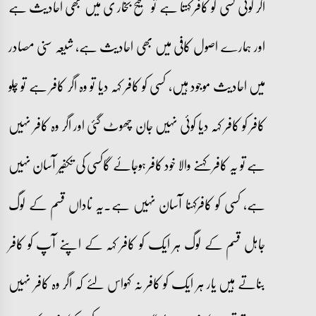
اگر کوئی کسی کو کافر کہتا ہے تو صحیح بخار ی میں بھی احادیث ہے
اور ہمارے اصول کافی میں بھی احادیث ہے، شیعہ سنی مصادر
میں احادیث موجود ہیں، کسی کو کافر کہہ دیا تو وہ اگر کافر ہے تو چلو
کافر کو کافر کہہ دیا کوئی نہیں جان چھوٹ گئی اور اگر وہ کافر نہیں
ہے تو یہ کافر کہنے والا خود کافر ہوجائے گاکسی کی تکفیر آسان نہیں
ہے، کسی کو کافرکہنا آسان نہیں ہے۔یہ ناداں قسم کے لوگ
جاہل قسم کے لوگ ہر ایک کو کافر کہہ کے اپنے آپ کو کافر
بناتے ہیں یار ہر ایک کو کافر نہ کہواس لئے کہ اگر وہ کافر نہیں