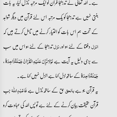
ہے۔ اللہ تعالیٰ نے تدریجا قرآن کو ایک مرتبہ نازل کیا، یہ بات
بنتی نہیں ہے تدریجا کو یک مرتبہ اس لئے قرآن میں دیگر شواہد
کے تحت ہم اس بات کو اختیار کرنے میں تامل کرتے ہیں کہ
دفعتا کے لئے ہو اور
تدریجا کے لئے ہو اس میں سب
انزل
نزل
سے بڑی دلیل یہ آیت ہے
،
لَوْلَانُزِّلَ عَلَیْہِ الْقُرْاٰنُ جُمْلَۃًوَّاحِدَۃً
کے ساتھ نزل کہا ہے انزل نہیں کہا ہے۔
جُمْلَۃًوَّاحِدَۃً
یہ قرآن جو ہے
حق کے ساتھ نازل ہے
جب
بالحق
فَاعْبُدِاللّٰہَ
قرآن حقیقت بیان کرنے کے لئے ہے تو پس اللہ کی عبادت کرو