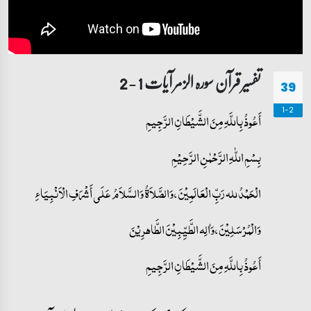
تفسیر قرآن سورہ ‎الزمر‎ آیات 1 - 2
39
1-2
أَعُوذُ بِاللَّهِ مِنَ الشَّيْطَانِ الرَّجِيمِ
بِسْمِ اللّٰهِ الرَّحْمٰنِ الرَّحِيْمِ
الْحَمْدُ لله رَبِّ الْعَالَمِيْنَ، وَالصَّلاَةُ وَالسَّلاَمُ عَلَى أَشْرَفِ الْأَنْبِيَاءِ
وَالْمُرْسَلِيْنَ، وَاٰلِه الطَّیِّبِیْنَ الطَّاهرِیْنَ
أَعُوذُ بِاللَّهِ مِنَ الشَّيْطَانِ الرَّجِيمِ