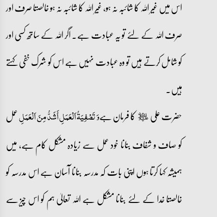
اس میں غیر اللہ کا شائبہ نہ ہو، غیر اللہ کا شائبہ نہ ہو خالصتا صرف اور
صرف اللہ کے لئے تو یہ عبادت ہے۔ اگر اللہ کے ساتھ کسی اور
کو شامل کرتے ہیں تو وہ عبادت نہیں ہے اس کو شرک خفی کہتے
ہیں۔
حضرت علی
کا فرمان ہے
عمل
وَ تَصْفِيَةُ اَلْعَمَلِ أَشَدُّ مِنَ اَلْعَمَلِ
عليه‌السلام
کو صاف و شفاف بنانا خود عمل سے زیادہ مشکل کام ہے، میں
ہمیشہ کہا کرتا ہوں اپنی بات کہ مدرسہ بنانا آسان ہے اس مدرسہ کو
خالصتا خدا کے لئے بنانا مشکل ہے اللہ تعالیٰ ہم کو اس چیز سے