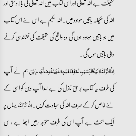
حقیقت ہے اللہ تعالیٰ اور اس کتاب میں اللہ تعالیٰ کی بالادستی اور
اللہ کی حکیمانہ باتیں موجود ہیں۔ اللہ حکیم ہے اس لئے اس کتاب
میں جو باتیں موجود ہوں گی وہ واقع کی حقیقت کی نشاندہی کرنے
والی باتیں ہوں گی۔
ہم نے آپ
اِنَّاۤاَنۡزَلۡنَاۤاِلَیۡکَالۡکِتٰبَبِالۡحَقِّفَاعۡبُدِاللّٰہَمُخۡلِصًالَّہُالدِّیۡنَ
کی طرف یہ کتاب بر حق نازل کی ہے لہذا آپ دین کو اسی کے
لئے خالص کر کے صرف اللہ کی عبادت کریں۔
یہاں پر
اِنَّاۤاَنۡزَلۡنَاۤ
ایک بحث ہے آپ اس کی طرف متوجہ رہیں اچھا ہے ،اس