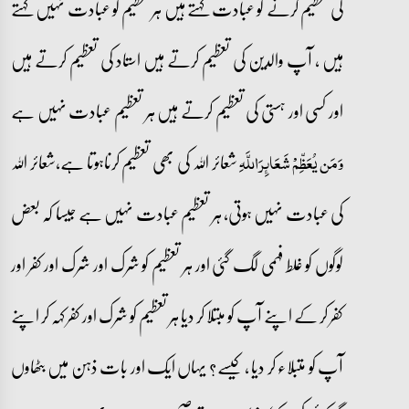
کی تعظیم کرنے کو عبادت کہتے ہیں ہر تعظیم کو عبادت نہیں کہتے
ہیں ، آپ والدین کی تعظیم کرتے ہیں استاد کی تعظیم کرتے ہیں
اور کسی اور ہستی کی تعظیم کرتے ہیں ہر تعظیم عبادت نہیں ہے
شعائر اللہ کی بھی تعظیم کرناہوتا ہے،شعائر اللہ
وَمَن يُعَظِّمْ شَعَائِرَاللَّهِ
کی عبادت نہیں ہوتی، ہر تعظیم عبادت نہیں ہے جیسا کہ بعض
لوگوں کو غلط فہمی لگ گئی اور ہر تعظیم کو شرک اور شرک اور کفر اور
کفر کر کے اپنے آپ کو مبتلا کر دیا ہر تعظیم کو شرک اور کفر کہہ کر اپنے
آپ کو متبلاء کر دیا ، کیسے؟ یہاں ایک اور بات ذہن میں بٹھاوں