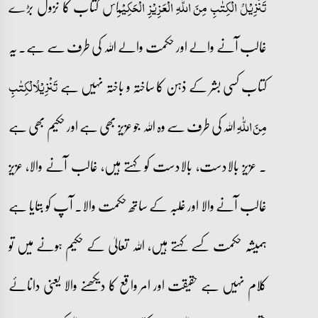
اس کتاب کا نزول بڑے
تَنۡزِیۡلُ الۡکِتٰبِ مِنَ اللّٰہِ الۡعَزِیۡزِ الۡحَکِیۡمِ
غالب آنے والے اور حکمت والے اللہ کی طرف سے ہے۔ یہ
کتاب کسی بشر کے ذہن کا ساختہ و باختہ نہیں ہے
تَنۡزِیۡلُالۡکِتٰبِ
اللہ کی طرف سے وہ اللہ جو عزیز بھی ہے اور حکیم بھی ہے
مِنَ اللّٰہِ
۔ عزیز بالادست، بالادست کو کہتے ہیں، غالب آنے والا، عزیز
غالب آنے والا اور غلبہ کے ساتھ حکمت والا۔ آپ کو بتایا ہے
ہمیشہ حکمت کسے کہتے ہیں، اللہ تعالیٰ کے حکیم ہونے میں تو
کلام نہیں ہے حقیقت اور امر واقع کا دیکھنے والا یعنی دانائے