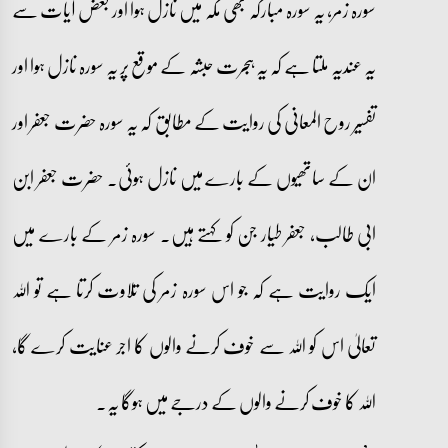
سورہ زمر، یہ سورہ مبارکہ بھی مکہ میں نازل ہوا اور بعض آیات سے
یہ عندیہ ملتا ہے کہ یہ ہجرت حبشہ کے موقع پر یہ سورہ نازل ہوا اور
تفسیر روح المعانی کی روایت کے مطابق کہ یہ سورہ حضرت جعفر اور
ان کے ساتھیوں کے بارے میں نازل ہوئی۔ حضرت جعفر ابن
ابی طالب، جعفر طیار جن کو کہتے ہیں۔ سورہ زمر کے بارے میں
ایک روایت ہے کہ جو اس سورہ زمر کی تلاوت کرتا ہے تو اللہ
تعالیٰ اس کو اللہ سے خوف کرنے والوں کا اجر عنایت کرے گا،
اللہ کا خوف کرنے والوں کے درجے میں ہوگا یہ۔