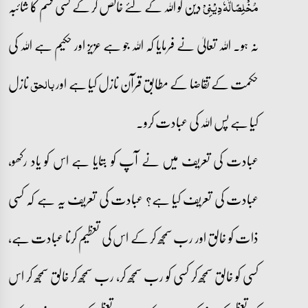
دین کو اللہ کے لئے خالص کر کے کسی قسم کا شائبہ
مُخْلِصًالَّہٗ دِیْنِیْ
نہ ہو۔ اللہ تعالیٰ نے فرمایا کہ اللہ جو ہے عزیز اور حکیم ہے اللہ کی
حکمت کے تقاضا کے مطابق قرآن نازل کیا ہے اور
نازل
بالحق
کیا ہے پس اللہ کی عبادت کرو۔
عبادت کی تعریف میں نے آپ کو بتایا ہے اس کو یاد رکھو،
عبادت کی تعریف کیا ہے؟ عبادت کی تعریف یہ ہے کہ کسی
ذات کو خالق اور رب سمجھ کر کے اس کی تعظیم کرنا عبادت ہے،
کسی کو خالق سمجھ کر کسی کو رب سمجھ کر، رب سمجھ کر خالق سمجھ کر اس