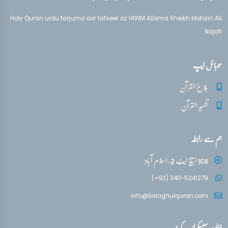
تفسیر قرآن سورہ ‎ص‎
آیات 52 - 63
Holy Quran urdu tarjuma aor tafseer az HIWM Allama Sheikh Mohsin Ali
Najafi
تفسیر قرآن سورہ ‎ص‎
آیات 62 - 72
موبائل ایپ
تفسیر قرآن سورہ ‎ص‎
بلاغ القرآن
آیات 71 - 81
تفسیر القرآن
تفسیر قرآن سورہ ‎ص‎
ہم سے رابطہ
آیات 82 - 88
PLAYING
168 ایچ ایٹ 2، اسلام آباد
(+92) 340-5241279
info@balaghulquran.com
فالو / سبسکرائب کریں