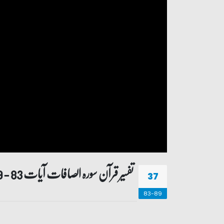
تفسیر قرآن سورہ ‎الصافات‎ آیات 83 - 89
37
83-89