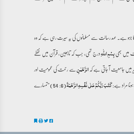
جزو ہے۔ عہد رسالت سے مسلمانوں کی یہ سیرت رہی ہے کہ وہ
ف میں بھی
درج تھی، جب کہ تابعین، قرآن میں نقطے
بِسۡمِ اللّٰہِ
ر میں جامعیت آ جاتی ہے کہ
سے رحمت کی عمومیت اور
الرَّحۡمٰنِ
ہونا مراد ہے:
(6: 54) ”تمہارے
کَتَبَ رَبُّکُمۡ عَلٰی نَفۡسِہِ الرَّحۡمَۃَ