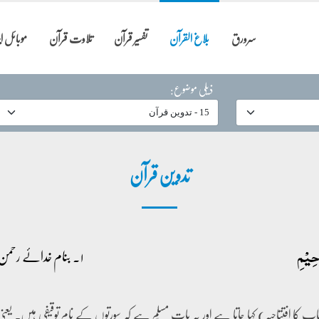
سرورق
بلاغ القرآن
تفسیر قرآن
تلاوت قرآن
موبائل 
ذیلی موضوع:
تدوین قرآن
حِیۡمِ
۱۔ بنام خدائے رحمن رحیم
کتاب کا افتتاحیہ) کہا جاتا ہے اور یہ بات مسلّم ہے کہ سورتوں کے نام توقیفی ہیں