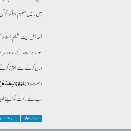
ہیں۔ پس معلوم ہوا کہ قرآن ع
ائمہ اہل بیت علیہم السلام 
سورﮤ برائت کے علاوہ ہر س
درج کرنے سے احتراز کرت
وسعت:
وَ رَحۡمَتِیۡ وَسِعَتۡ کُلّ
رب نے رحمت کو اپنے اوپر ل
تدوین قرآن
بِسْمِ اللّٰہ، 