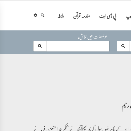
ایپ
پی ڈی ایف
مقدمہ قرآن
رابطہ
موضوعات میں تلاش:
۔ یعنی ان کے نام خود رسول کریم ﷺ نے بحکم خدا متعین فرمائے