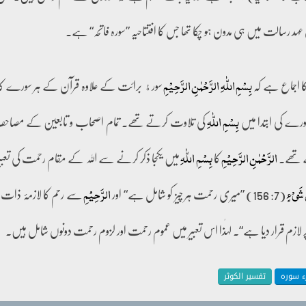
ہد رسالت میں ہی مدون ہو چکا تھا جس کا افتتاحیہ ”سورہ فاتحہ“ ہے۔
کا اجماع ہے کہ
سورﮤ برائت کے علاوہ قرآن کے ہر سورے کا 
بِسۡمِ اللّٰہِ الرَّحۡمٰنِ الرَّحِیۡمِ
ورے کی ابتدا میں
کی تلاوت کرتے تھے۔ تمام اصحاب و تابعین کے مصاح
بِسۡمِ اللّٰہِ
ے تھے۔
کا
میں یکجا ذکر کرنے سے اللہ کے مقام رحمت کی تعبی
الرَّحۡمٰنِ الرَّحِیۡمِ
بِسۡمِ اللّٰہِ
(7: 156) ”میری رحمت ہر چیز کو شامل ہے“ اور
سے رحم کا لازمۂ ذات 
َ شَیۡءٍ
الرَّحِیۡمِ
ازم قرار دیا ہے“۔ لہٰذا اس تعبیر میں عموم رحمت اور لزوم رحمت دونوں شامل ہیں۔
جزء سورہ
تفسیر الکوثر