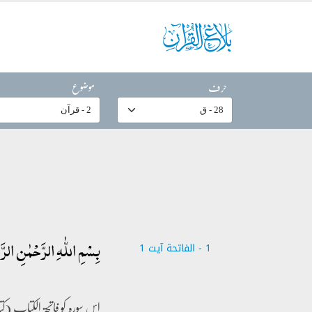
حرف
موضوع
بِسۡمِ اللّٰہِ الرَّحۡمٰنِ الرَّ
1 - ‎الفاتحة آیت 1
اس سورہ کو فاتحۃ الکتاب (