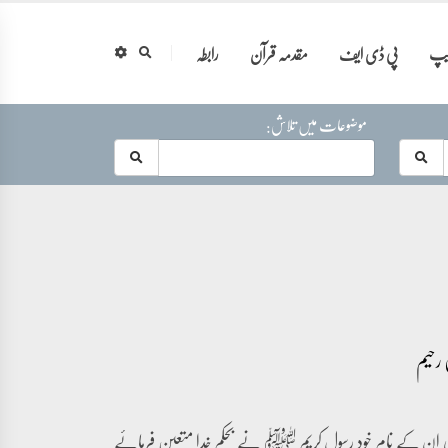
ایپ
پی ڈی ایف
مقدمہ قرآن
رابطہ
موضوعات میں تلاش:
۔ یعنی ان کے نام خود رسول کریم ﷺ نے بحکم خدا متعین فرمائے