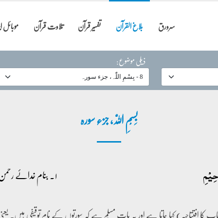
سرورق
بلاغ القرآن
تفسیر قرآن
تلاوت قرآن
موبائل 
ذیلی موضوع:
بِسْمِ اللّٰہ، جزء سورہ
حِیۡمِ
۱۔ بنام خدائے رحمن رحیم
کتاب کا افتتاحیہ) کہا جاتا ہے اور یہ بات مسلّم ہے کہ سورتوں کے نام توقیفی ہیں