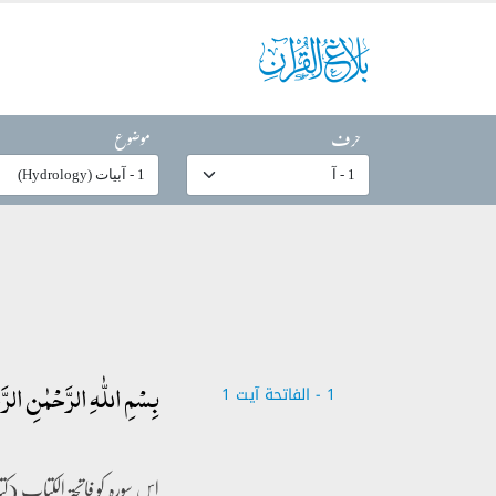
حرف
موضوع
بِسۡمِ اللّٰہِ الرَّحۡمٰنِ الرَّ
1 - ‎الفاتحة آیت 1
اس سورہ کو فاتحۃ الکتاب (