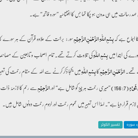
ہد رسالت میں ہی مدون ہو چکا تھا جس کا افتتاحیہ ”سورہ فاتحہ“ ہے۔
کا اجماع ہے کہ
سورﮤ برائت کے علاوہ قرآن کے ہر سورے کا 
بِسۡمِ اللّٰہِ الرَّحۡمٰنِ الرَّحِیۡمِ
ورے کی ابتدا میں
کی تلاوت کرتے تھے۔ تمام اصحاب و تابعین کے مصاح
بِسۡمِ اللّٰہِ
ے تھے۔
کا
میں یکجا ذکر کرنے سے اللہ کے مقام رحمت کی تعبی
الرَّحۡمٰنِ الرَّحِیۡمِ
بِسۡمِ اللّٰہِ
(7: 156) ”میری رحمت ہر چیز کو شامل ہے“ اور
سے رحم کا لازمۂ ذات 
َ شَیۡءٍ
الرَّحِیۡمِ
ازم قرار دیا ہے“۔ لہٰذا اس تعبیر میں عموم رحمت اور لزوم رحمت دونوں شامل ہیں۔
جزء سورہ
تفسیر الکوثر