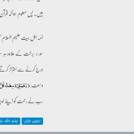
ہیں۔ پس معلوم ہوا کہ قرآن ع
ائمہ اہل بیت علیہم السلام 
سورﮤ برائت کے علاوہ ہر س
درج کرنے سے احتراز کرت
وسعت:
وَ رَحۡمَتِیۡ وَسِعَتۡ کُلّ
رب نے رحمت کو اپنے اوپر ل
تدوین قرآن
بِسْمِ اللّٰہ، 