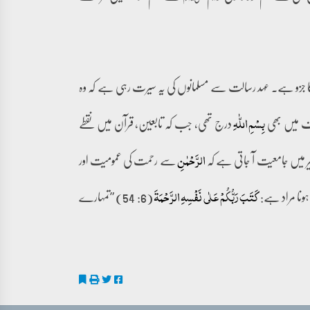
جزو ہے۔ عہد رسالت سے مسلمانوں کی یہ سیرت رہی ہے کہ وہ
ف میں بھی
درج تھی، جب کہ تابعین، قرآن میں نقطے
بِسۡمِ اللّٰہِ
ر میں جامعیت آ جاتی ہے کہ
سے رحمت کی عمومیت اور
الرَّحۡمٰنِ
ہونا مراد ہے:
(6: 54) ”تمہارے
کَتَبَ رَبُّکُمۡ عَلٰی نَفۡسِہِ الرَّحۡمَۃَ