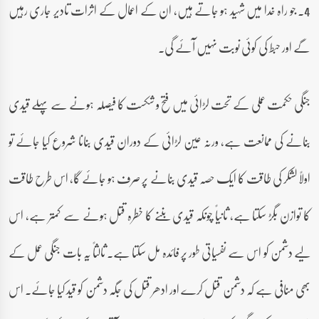
4۔ جو راہ خدا میں شہید ہو جاتے ہیں، ان کے اعمال کے اثرات تادیر جاری رہیں
گے اور حبط کی کوئی نوبت نہیں آئے گی۔
جنگی حکمت عملی کے تحت لڑائی میں فتح و شکست کا فیصلہ ہونے سے پہلے قیدی
بنانے کی ممانعت ہے، ورنہ عین لڑائی کے دوران قیدی بنانا شروع کیا جائے تو
اولاً لشکر کی طاقت کا ایک حصہ قیدی بنانے پر صرف ہو جائے گا، اس طرح طاقت
کا توازن بگڑ سکتا ہے، ثانیاً چونکہ قیدی بننے کا خطرہ قتل ہونے سے کمتر ہے، اس
لیے دشمن کو اس سے نفسیاتی طور پر فائدہ مل سکتا ہے۔ ثالثاً یہ بات جنگی عمل کے
بھی منافی ہے کہ دشمن قتل کرے اور ادھر قتل کی جگہ دشمن کو قید کیا جائے۔ اس