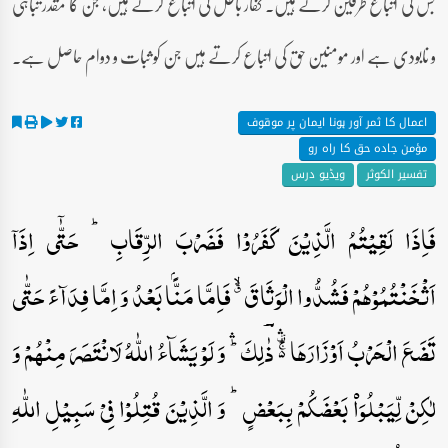
جس کی اتباع طرفین کرتے ہیں۔ کفار باطل کی اتباع کرتے ہیں، جن کا مقدر تباہی
و نابودی ہے اور مومنین حق کی اتباع کرتے ہیں جن کو ثبات و دوام حاصل ہے۔
اعمال کا ثمر آور ہونا ایمان پر موقوف
مؤمن جادہ حق کا راہ رو
تفسیر الکوثر
ویڈیو درس
فَاِذَا لَقِیۡتُمُ الَّذِیۡنَ کَفَرُوۡا فَضَرۡبَ الرِّقَابِ ؕ حَتّٰۤی اِذَاۤ
اَثۡخَنۡتُمُوۡہُمۡ فَشُدُّوا الۡوَثَاقَ ٭ۙ فَاِمَّا مَنًّۢا بَعۡدُ وَ اِمَّا فِدَآءً حَتّٰی
تَضَعَ الۡحَرۡبُ اَوۡزَارَہَا ۬ۚ۟ۛ ذٰؔلِکَ ؕۛ وَ لَوۡ یَشَآءُ اللّٰہُ لَانۡتَصَرَ مِنۡہُمۡ وَ
لٰکِنۡ لِّیَبۡلُوَا۠ بَعۡضَکُمۡ بِبَعۡضٍ ؕ وَ الَّذِیۡنَ قُتِلُوۡا فِیۡ سَبِیۡلِ اللّٰہِ