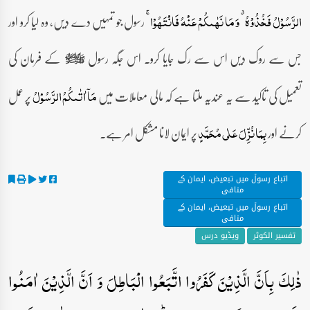
رسول جو تمہیں دے دیں، وہ لیا کرو اور
الرَّسُوۡلُ فَخُذُوۡہُ ٭ وَ مَا نَہٰىکُمۡ عَنۡہُ فَانۡتَہُوۡا ۚ
جس سے روک دیں اس سے رک جایا کرو۔ اس جگہ رسول
کے فرمان کی
صلى‌الله‌عليه‌وآله‌وسلم
تعمیل کی تاکید سے یہ عندیہ ملتا ہے کہ مالی معاملات میں
پر عمل
مَاۤ اٰتٰىکُمُ الرَّسُوۡلُ
کرنے اور
پر ایمان لانا مشکل امر ہے۔
بِمَا نُزِّلَ عَلٰی مُحَمَّدٍ
اتباع رسولؐ میں تبعیض، ایمان کے
منافی
اتباع رسولؐ میں تبعیض، ایمان کے
منافی
تفسیر الکوثر
ویڈیو درس
ذٰلِکَ بِاَنَّ الَّذِیۡنَ کَفَرُوا اتَّبَعُوا الۡبَاطِلَ وَ اَنَّ الَّذِیۡنَ اٰمَنُوا