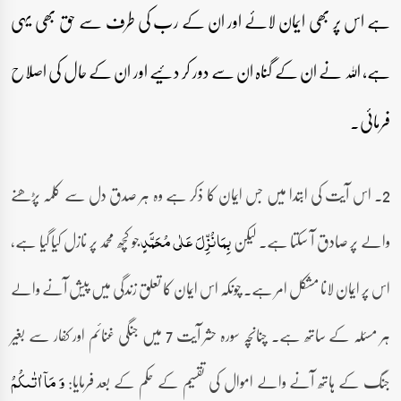
ہے اس پر بھی ایمان لائے اور ان کے رب کی طرف سے حق بھی یہی
ہے، اللہ نے ان کے گناہ ان سے دور کر دئیے اور ان کے حال کی اصلاح
فرمائی۔
2۔ اس آیت کی ابتدا میں جس ایمان کا ذکر ہے وہ ہر صدق دل سے کلمہ پڑھنے
والے پر صادق آ سکتا ہے۔ لیکن
جو کچھ محمد پر نازل کیا گیا ہے،
بِمَا نُزِّلَ عَلٰی مُحَمَّدٍ
اس پر ایمان لانا مشکل امر ہے۔ چونکہ اس ایمان کا تعلق زندگی میں پیش آنے والے
ہر مسئلہ کے ساتھ ہے۔ چنانچہ سورہ حشر آیت 7 میں جنگی غنائم اور کفار سے بغیر
جنگ کے ہاتھ آنے والے اموال کی تقسیم کے حکم کے بعد فرمایا:
وَ مَاۤ اٰتٰىکُمُ