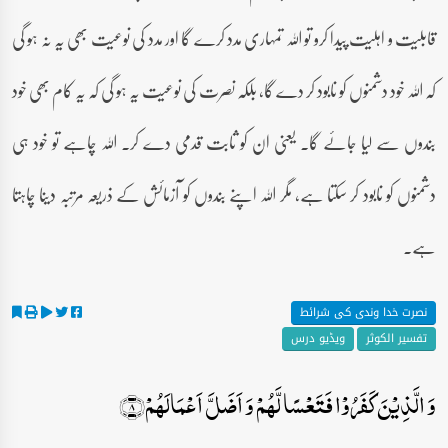
قابلیت و اہلیت پیدا کرو تو اللہ تمہاری مدد کرے گا اور مدد کی نوعیت بھی یہ نہ ہو گی
کہ اللہ خود دشمنوں کو نابود کر دے گا، بلکہ نصرت کی نوعیت یہ ہو گی کہ یہ کام بھی خود
بندوں سے لیا جائے گا۔ یعنی ان کو ثابت قدمی دے کر۔ اللہ چاہے تو خود ہی
دشمنوں کو نابود کر سکتا ہے، مگر اللہ اپنے بندوں کو آزمائش کے ذریعہ مرتبہ دینا چاہتا
ہے۔
نصرت خدا وندی کی شرائط
تفسیر الکوثر
ویڈیو درس
وَ الَّذِیۡنَ کَفَرُوۡا فَتَعۡسًا لَّہُمۡ وَ اَضَلَّ اَعۡمَالَہُمۡ﴿۸﴾