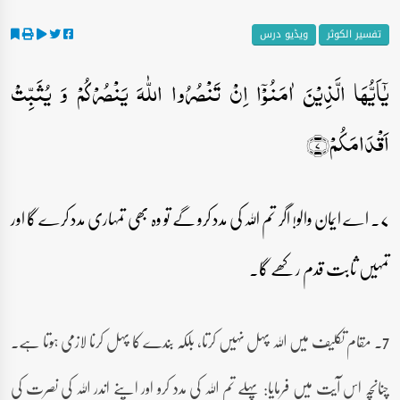
تفسیر الکوثر
ویڈیو درس
یٰۤاَیُّہَا الَّذِیۡنَ اٰمَنُوۡۤا اِنۡ تَنۡصُرُوا اللّٰہَ یَنۡصُرۡکُمۡ وَ یُثَبِّتۡ
اَقۡدَامَکُمۡ﴿۷﴾
۷۔ اے ایمان والو! اگر تم اللہ کی مدد کرو گے تو وہ بھی تمہاری مدد کرے گا اور
تمہیں ثابت قدم رکھے گا۔
7۔ مقام تکلیف میں اللہ پہل نہیں کرتا، بلکہ بندے کا پہل کرنا لازمی ہوتا ہے۔
چنانچہ اس آیت میں فرمایا: پہلے تم اللہ کی مدد کرو اور اپنے اندر اللہ کی نصرت کی