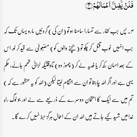
فَلَنۡ یُّضِلَّ اَعۡمَالَہُمۡ﴿۴﴾
۴۔ پس جب کفار سے تمہارا سامنا ہو تو (ان کی) گردنیں مارو یہاں تک کہ
جب انہیں خوب قتل کر چکو تو (بچنے والوں کو) مضبوطی سے قید کر لو، اس
کے بعد احسان رکھ کر یا فدیہ لے کر (چھوڑ دو) تاوقتیکہ لڑائی تھم جائے، حکم
یہی ہے اور اگر اللہ چاہتا تو ان سے انتقام لیتا لیکن (اللہ کو یہ منظور ہے کہ)
تم میں سے ایک کا امتحان دوسرے کے ذریعے سے لے اور جو لوگ راہ
خدا میں شہید کیے جاتے ہیں اللہ ان کے اعمال ہرگز حبط نہیں کرے گا۔