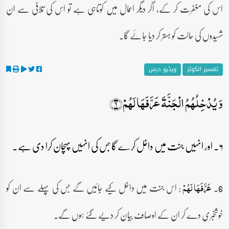
اس کی مغفرت کر کے، اگر دیگر اعمال میں کوتاہی ہے تو اس کی تلافی سے ان
شہیدوں کی حالت کو بہتر کر دیا جائے گا۔
تفسیر الکوثر
ویڈیو درس
وَ یُدۡخِلُہُمُ الۡجَنَّۃَ عَرَّفَہَا لَہُمۡ﴿۶﴾
۶۔ اور انہیں جنت میں داخل کرے گا جس کی انہیں پہچان کرا دی ہے۔
6۔
: اس جنت میں داخل کیے جائیں گے جس کی پہلے سے ان کو
عَرَّفَہَا لَہُمۡ
خوشخبری دے کر ان کے اوصاف بیان کر دیے گئے ہوں گے۔