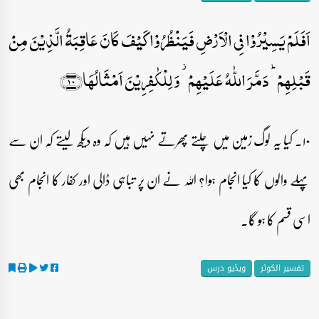
اَفَلَمۡ یَسِیۡرُوۡا فِی الۡاَرۡضِ فَیَنۡظُرُوۡا کَیۡفَ کَانَ عَاقِبَۃُ الَّذِیۡنَ مِنۡ
قَبۡلِہِمۡ ؕ دَمَّرَ اللّٰہُ عَلَیۡہِمۡ ۫ وَ لِلۡکٰفِرِیۡنَ اَمۡثَالُہَا﴿۱۰﴾
۱۰۔ کیا یہ لوگ زمین میں چلتے پھرتے نہیں ہیں کہ وہ دیکھ لیتے کہ ان سے
پہلے والوں کا کیا انجام ہوا؟ اللہ نے ان پر تباہی ڈالی اور کفار کا انجام بھی
اسی قسم کا ہو گا۔
تفسیر الکوثر
ویڈیو درس