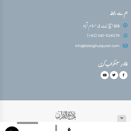
ہم سے رابطہ
168 ایچ ایٹ 2، اسلام آباد
(+92) 340-5241279
info@balaghulquran.com
فالو / سبسکرائب کریں
© کاپی رائٹ 1999-2026 جملہ حقوق محفوظ ہیں۔