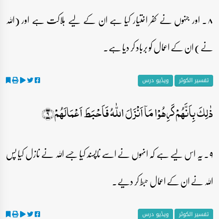
۸۔ اور جنہوں نے کفر اختیار کیا ہے ان کے لیے ہلاکت ہے اور (اللہ
نے) ان کے اعمال کو برباد کر دیا ہے۔
تفسیر الکوثر
ویڈیو درس
ذٰلِکَ بِاَنَّہُمۡ کَرِہُوۡا مَاۤ اَنۡزَلَ اللّٰہُ فَاَحۡبَطَ اَعۡمَالَہُمۡ﴿۹﴾
۹۔ یہ اس لیے ہے کہ انہوں نے اسے ناپسند کیا جسے اللہ نے نازل کیا پس
اللہ نے ان کے اعمال حبط کر دیے۔
تفسیر الکوثر
ویڈیو درس