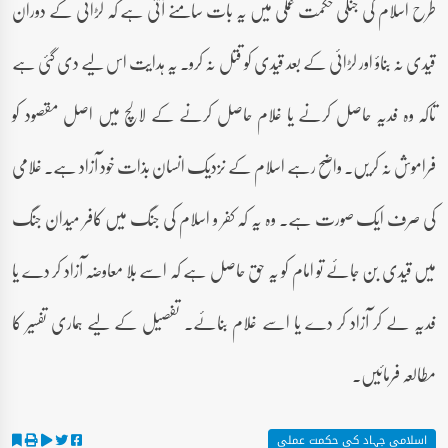
طرح اسلام کی جنگی حکمت عملی میں یہ بات سامنے آتی ہے کہ لڑائی کے دوران
قیدی نہ بناؤ اور لڑائی کے بعد قیدی کو قتل نہ کرو۔ یہ ہدایت اس لیے دی گئی ہے
تاکہ وہ فدیہ حاصل کرنے یا غلام حاصل کرنے کے لالچ میں اصل مقصود کو
فراموش نہ کریں۔ واضح رہے اسلام کے نزدیک انسان بذات خود آزاد ہے۔ غلامی
کی صرف ایک صورت ہے۔ وہ یہ کہ کفر و اسلام کی جنگ میں کافر میدان جنگ
میں قیدی بن جائے تو امام کو یہ حق حاصل ہے کہ اسے بلا معاوضہ آزاد کر دے یا
فدیہ لے کر آزاد کر دے یا اسے غلام بنائے۔ تفصیل کے لیے ہماری تفسیر کا
مطالعہ فرمائیں۔
اسلامی جہاد کی حکمت عملی