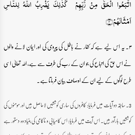
اتَّبَعُوا الۡحَقَّ مِنۡ رَّبِّہِمۡ ؕ کَذٰلِکَ یَضۡرِبُ اللّٰہُ لِلنَّاسِ
اَمۡثَالَہُمۡ﴿۳﴾
۳۔ یہ اس لیے ہے کہ کفار نے باطل کی پیروی کی اور ایمان لانے والوں
نے اس حق کی اتباع کی جو ان کے رب کی طرف سے ہے، اللہ تعالیٰ اسی
طرح لوگوں کے لیے ان کے اوصاف بیان فرماتا ہے۔
3۔ سابقہ دو آیات میں فرمایا: کافروں کی ساری کوششیں لاحاصل ہیں اور مومنوں کی
کوششیں بارآور ہیں۔ اس آیت میں فرمایا: اس کامیابی و ناکامی کی بنیاد وہ دستور ہے