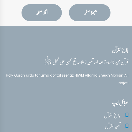
پچھلا صفحہ
اگلا صفحہ
بلاغ القرآن
قدس‌سره
قرآن مجید کا اردو ترجمہ اور تفسیر از علامہ شیخ محسن علی نجفی
Holy Quran urdu tarjuma aor tafseer az HIWM Allama Sheikh Mohsin Ali
Najafi
موبائل ایپ
بلاغ القرآن
تفسیر القرآن