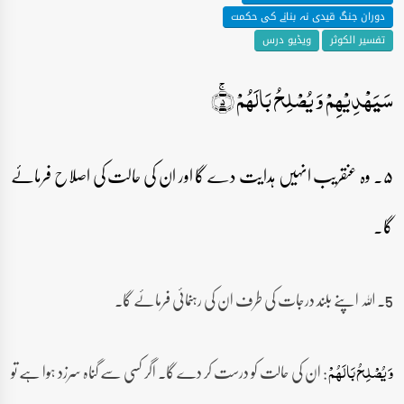
دوران جنگ قیدی نہ بنانے کی حکمت
تفسیر الکوثر
ویڈیو درس
سَیَہۡدِیۡہِمۡ وَ یُصۡلِحُ بَالَہُمۡ ۚ﴿۵﴾
۵۔ وہ عنقریب انہیں ہدایت دے گا اور ان کی حالت کی اصلاح فرمائے
گا۔
5۔ اللہ اپنے بلند درجات کی طرف ان کی رہنمائی فرمائے گا۔
: ان کی حالت کو درست کر دے گا۔ اگر کسی سے گناہ سرزد ہوا ہے تو
وَ یُصۡلِحُ بَالَہُمۡ