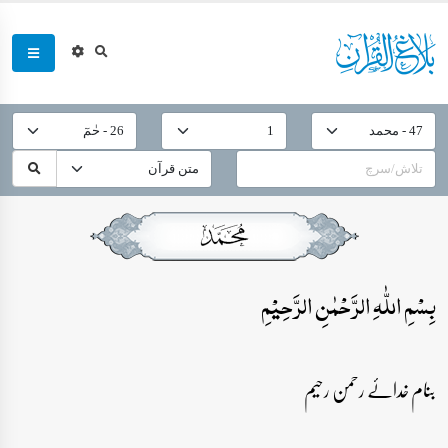
بِسۡمِ اللّٰہِ الرَّحۡمٰنِ الرَّحِیۡمِ
بنام خدائے رحمن رحیم