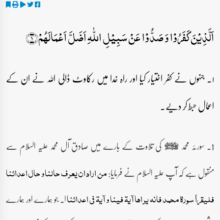
اَلَّذِیۡنَ کَفَرُوۡا وَ صَدُّوۡا عَنۡ سَبِیۡلِ اللّٰہِ اَضَلَّ اَعۡمَالَہُمۡ﴿۱﴾
۱۔ جنہوں نے کفر اختیار کیا اور راہ خدا میں رکاوٹ ڈالی اللہ نے ان کے
اعمال حبط کر دیے۔
1۔ سورئہ محمد
کی تلاوت کے بارے میں صادق آل محمد علیہ السلام سے
صلى‌الله‌عليه‌وآله‌وسلم
منقول ہے کہ آپ علیہ السلام نے فرمایا:
من اراد ان یعرف حالنا و حال اعدائنا
ا۔ جو ہمارے اور ہمارے
فلیقرأ سورۃ محمد فانہ یراھا آیۃ فینا و آیۃ فی اعدائنا