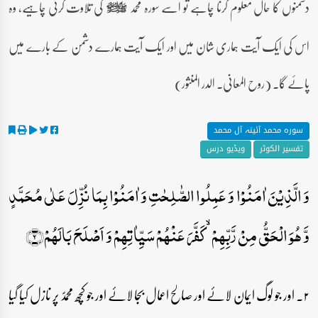
دشمنوں کا حال معلوم کرنا چاہے تو اسے سورہ محمد
کی تلاوت کرنی چاہیے، وہ
صلى‌الله‌عليه‌وآله‌وسلم
اس کی ایک آیت ہماری شان میں اور ایک آیت ہمارے دشمن کے بارے میں
پائے گا۔ (روح المعانی۔ الدر المنثور)
سورہ محمد آئینہ آل محمد
تفسیر الکوثر
ویڈیو درس
وَ الَّذِیۡنَ اٰمَنُوۡا وَ عَمِلُوا الصّٰلِحٰتِ وَ اٰمَنُوۡا بِمَا نُزِّلَ عَلٰی مُحَمَّدٍ
وَّ ہُوَ الۡحَقُّ مِنۡ رَّبِّہِمۡ ۙ کَفَّرَ عَنۡہُمۡ سَیِّاٰتِہِمۡ وَ اَصۡلَحَ بَالَہُمۡ﴿۲﴾
۲۔ اور جو لوگ ایمان لائے اور صالح اعمال بجا لائے اور جو کچھ محمدؐ پر نازل کیا گیا