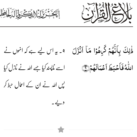
ذٰلِکَ بِاَنَّہُمۡ کَرِہُوۡا مَاۤ اَنۡزَلَ
۹۔ یہ اس لیے ہے کہ انہوں نے
اللّٰہُ فَاَحۡبَطَ اَعۡمَالَہُمۡ﴿۹﴾
اسے ناپسند کیا جسے اللہ نے نازل کیا
پس اللہ نے ان کے اعمال حبط کر
دیے۔