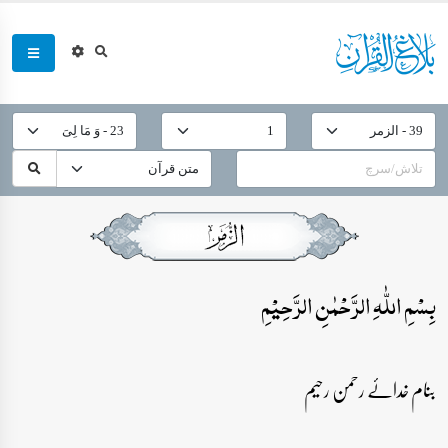
بِسۡمِ اللّٰہِ الرَّحۡمٰنِ الرَّحِیۡمِ
بنام خدائے رحمن رحیم