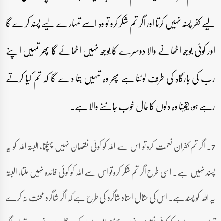
لیے کفر پسند نہیں کرتا اور اگر تم شکر کرو تو وہ اسے تمہارے لیے پسند کرے گا
اور کوئی بوجھ اٹھانے والا دوسرے کا بوجھ نہیں اٹھائے گا پھر تمہیں اپنے
رب کی بارگاہ کی طرف لوٹنا ہے پھر وہ تمہیں بتا دے گا کہ تم کیا کرتے
رہے ہو، یقینا وہ دلوں کا حال خوب جاننے والا ہے۔
7۔ اگر تم کفران نعمت کرو تو اس سے اللہ کو کوئی نقصان نہیں پہنچتا، البتہ اللہ کو یہ
پسند نہیں ہے۔ اسی طرح اگر تم شکر کرو تو اس سے اللہ کو کوئی فائدہ نہیں ملتا، البتہ
یہ اللہ کو پسند ہے۔ اس کی مثال استاد شاگرد کی طرح ہے کہ اگر شاگرد محنت نہ کرے