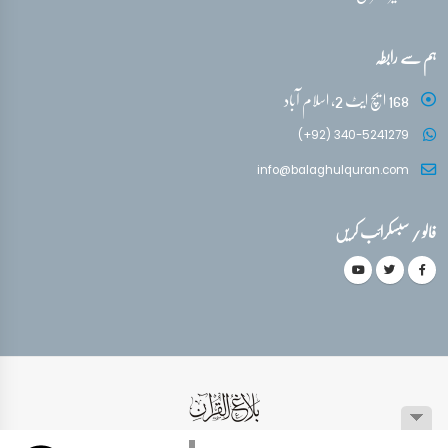
ہم سے رابطہ
168 ایچ ایٹ 2، اسلام آباد
(+92) 340-5241279
info@balaghulquran.com
فالو / سبسکرائب کریں
© کاپی رائٹ 1999-2026 جملہ حقوق محفوظ ہیں۔