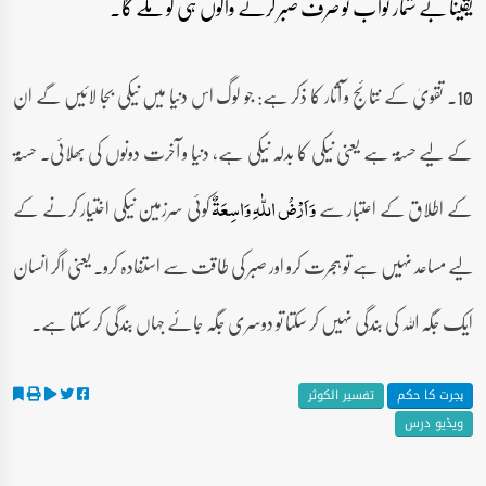
یقینا بے شمار ثواب تو صرف صبر کرنے والوں ہی کو ملے گا۔
10۔ تقویٰ کے نتائج و آثار کا ذکر ہے: جو لوگ اس دنیا میں نیکی بجا لائیں گے ان
کے لیے حسنۃ ہے یعنی نیکی کا بدلہ نیکی ہے، دنیا و آخرت دونوں کی بھلائی۔ حسنۃ
کے اطلاق کے اعتبار سے
کوئی سرزمین نیکی اختیار کرنے کے
وَ اَرۡضُ اللّٰہِ وَاسِعَۃٌ
لیے مساعد نہیں ہے تو ہجرت کرو اور صبر کی طاقت سے استفادہ کرو۔ یعنی اگر انسان
ایک جگہ اللہ کی بندگی نہیں کر سکتا تو دوسری جگہ جائے جہاں بندگی کر سکتا ہے۔
ہجرت کا حکم
تفسیر الکوثر
ویڈیو درس