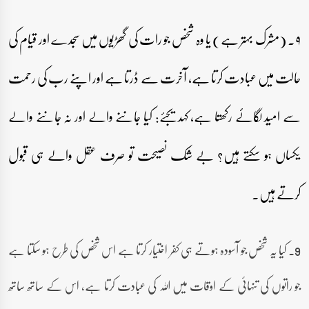
۹۔ (مشرک بہتر ہے) یا وہ شخص جو رات کی گھڑیوں میں سجدے اور قیام کی
حالت میں عبادت کرتا ہے، آخرت سے ڈرتا ہے اور اپنے رب کی رحمت
سے امید لگائے رکھتا ہے، کہدیجئے: کیا جاننے والے اور نہ جاننے والے
یکساں ہو سکتے ہیں؟ بے شک نصیحت تو صرف عقل والے ہی قبول
کرتے ہیں۔
9۔ کیا یہ شخص جو آسودہ ہوتے ہی کفر اختیار کرتا ہے اس شخص کی طرح ہو سکتا ہے
جو راتوں کی تنہائی کے اوقات میں اللہ کی عبادت کرتا ہے، اس کے ساتھ ساتھ