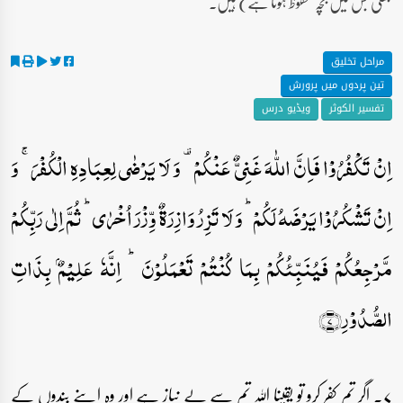
جھلی جس میں بچہ محفوظ ہوتا ہے) ہیں۔
مراحل تخلیق
تین پردوں میں پرورش
تفسیر الکوثر
ویڈیو درس
اِنۡ تَکۡفُرُوۡا فَاِنَّ اللّٰہَ غَنِیٌّ عَنۡکُمۡ ۟ وَ لَا یَرۡضٰی لِعِبَادِہِ الۡکُفۡرَ ۚ وَ
اِنۡ تَشۡکُرُوۡا یَرۡضَہُ لَکُمۡ ؕ وَ لَا تَزِرُ وَازِرَۃٌ وِّزۡرَ اُخۡرٰی ؕ ثُمَّ اِلٰی رَبِّکُمۡ
مَّرۡجِعُکُمۡ فَیُنَبِّئُکُمۡ بِمَا کُنۡتُمۡ تَعۡمَلُوۡنَ ؕ اِنَّہٗ عَلِیۡمٌۢ بِذَاتِ
الصُّدُوۡرِ﴿۷﴾
۷۔ اگر تم کفر کرو تو یقینا اللہ تم سے بے نیاز ہے اور وہ اپنے بندوں کے