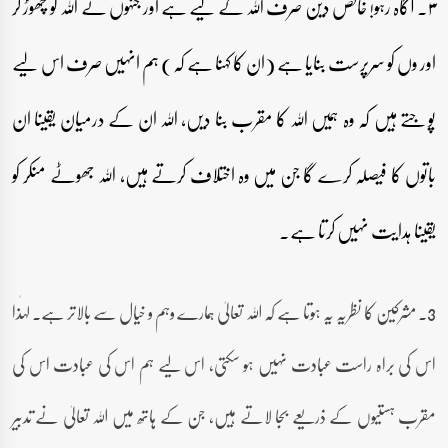
۳۔ آگاہ رہو! خالص دین صرف اللہ کے لیے ہے اور جنہوں نے اللہ کو چھوڑ کر
اور وں کو سرپرست بنایا ہے (ان کا کہنا ہے کہ) ہم انہیں صرف اس لیے
پوجتے ہیں کہ وہ ہمیں اللہ کا مقرب بنا دیں، اللہ ان کے درمیان یقینا ان
باتوں کا فیصلہ کرے گا جن میں وہ اختلاف کرتے ہیں، اللہ جھوٹے منکر کو
یقینا ہدایت نہیں کرتا ہے۔
3۔ مشرکین کا نظریہ یہ ہوتا ہے کہ اللہ تعالیٰ ہمارے وہم و خیال سے بالاتر ہے۔ لہٰذا
اس کی براہ راست عبادت نہیں ہو سکتی، اس لیے ہم اس کی عبادت اس کی
مقرب ہستیوں کے ذریعے بجا لاتے ہیں، جن کے ہاتھ میں اللہ تعالیٰ نے تدبیر