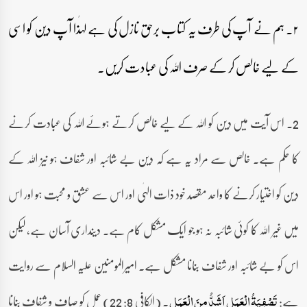
۲۔ ہم نے آپ کی طرف یہ کتاب برحق نازل کی ہے لہٰذا آپ دین کو اسی
کے لیے خالص کر کے صرف اللہ کی عبادت کریں۔
2۔ اس آیت میں دین کو اللہ کے لیے خالص کرتے ہوئے اللہ کی عبادت کرنے
کا حکم ہے۔ خالص سے مراد یہ ہے کہ دین بے شائبہ اور شفاف ہو نیز اللہ کے
دین کو اختیار کرنے کا واحد مقصد خود ذات الہٰی اور اس سے عشق و محبت ہو اور اس
میں غیر اللہ کا کوئی شائبہ نہ ہو جو ایک مشکل کام ہے۔ دینداری آسان ہے، لیکن
اس کو بے شائبہ اور شفاف بنانا مشکل ہے۔ امیرالمومنین علیہ السلام سے روایت
ہے:
۔ (الکافی 8: 22) عمل کو صاف و شفاف بنانا
تَصْفِیَۃُ الْعَمَلِ اَشَدُّ مِنَ الْعَمَلِ