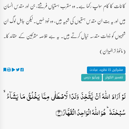
کائنات کا کام سونپ رکھا ہے۔ وہ مقرب ہستیاں فرشتے، جن اور مقدس انسان
ہیں اور یہ بت ان مقدس ہستیوں کی شبیہ ہیں، وہ خود نہیں۔ لیکن جاہل لوگ ان
شبیہوں کو ذوات مقدسہ خیال کرتے ہیں۔ یہ ہے خلاصہ مشرکین کے عقائد کا۔
(ماخوذ از المیزان)
مشرکین کا نظریہ عبادت
تفسیر الکوثر
ویڈیو درس
لَوۡ اَرَادَ اللّٰہُ اَنۡ یَّتَّخِذَ وَلَدًا لَّاصۡطَفٰی مِمَّا یَخۡلُقُ مَا یَشَآءُ ۙ
سُبۡحٰنَہٗ ؕ ہُوَ اللّٰہُ الۡوَاحِدُ الۡقَہَّارُ﴿۴﴾