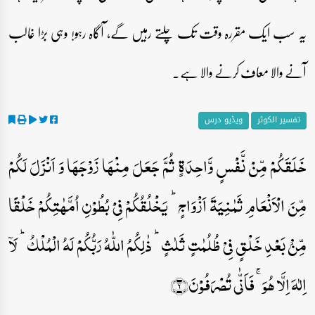
یہ سب ایک مقررہ وقت تک چلتے رہیں گے، آگاہ رہو! وہی بڑا غالب
آنے والا معاف کرنے والا ہے۔
تفسیر الکوثر
ویڈیو درس
خَلَقَکُمۡ مِّنۡ نَّفۡسٍ وَّاحِدَۃٍ ثُمَّ جَعَلَ مِنۡہَا زَوۡجَہَا وَ اَنۡزَلَ لَکُمۡ
مِّنَ الۡاَنۡعَامِ ثَمٰنِیَۃَ اَزۡوَاجٍ ؕ یَخۡلُقُکُمۡ فِیۡ بُطُوۡنِ اُمَّہٰتِکُمۡ خَلۡقًا
مِّنۡۢ بَعۡدِ خَلۡقٍ فِیۡ ظُلُمٰتٍ ثَلٰثٍ ؕ ذٰلِکُمُ اللّٰہُ رَبُّکُمۡ لَہُ الۡمُلۡکُ ؕ لَاۤ
اِلٰہَ اِلَّا ہُوَ ۚ فَاَنّٰی تُصۡرَفُوۡنَ﴿۶﴾