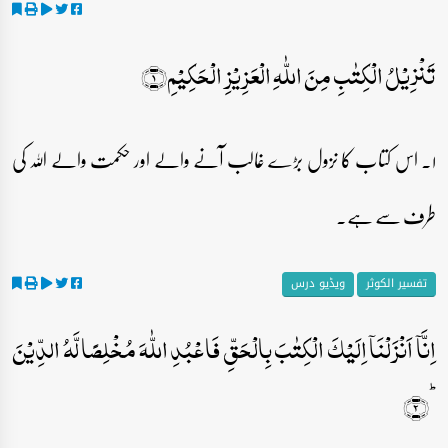
تَنۡزِیۡلُ الۡکِتٰبِ مِنَ اللّٰہِ الۡعَزِیۡزِ الۡحَکِیۡمِ﴿۱﴾
۱۔ اس کتاب کا نزول بڑے غالب آنے والے اور حکمت والے اللہ کی
طرف سے ہے۔
تفسیر الکوثر
ویڈیو درس
اِنَّاۤ اَنۡزَلۡنَاۤ اِلَیۡکَ الۡکِتٰبَ بِالۡحَقِّ فَاعۡبُدِ اللّٰہَ مُخۡلِصًا لَّہُ الدِّیۡنَ
ؕ﴿۲﴾