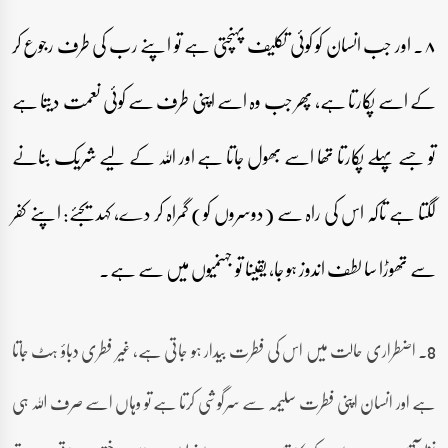
۸۔ اور جب انسان کو کوئی تکلیف پہنچتی ہے تو اپنے رب کی طرف رجوع کر
کے اسے پکارتا ہے، پھر جب وہ اسے اپنی طرف سے کوئی نعمت دیتا ہے
تو جسے پہلے پکارتا تھا اسے بھول جاتا ہے اور اللہ کے لیے شریک بنانے
لگتا ہے تاکہ اس کی راہ سے (دوسروں کو) گمراہ کر دے، کہدیجئے: اپنے کفر
سے تھوڑا سا لطف اندوز ہو جا، یقینا تو جہنمیوں میں سے ہے۔
8۔ اضطراری حالت میں اس کی فطرت بیدار ہو جاتی ہے، غیر فطری دباؤ ہٹ جاتا
ہے اور انسان اپنی فطرت سلیمہ سے سرگوشی کرتا ہے تو وہاں اسے صرف اللہ ہی