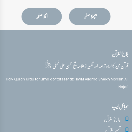
پچھلا صفحہ
اگلا صفحہ
بلاغ القرآن
قدس‌سره
قرآن مجید کا اردو ترجمہ اور تفسیر از علامہ شیخ محسن علی نجفی
Holy Quran urdu tarjuma aor tafseer az HIWM Allama Sheikh Mohsin Ali
Najafi
موبائل ایپ
بلاغ القرآن
تفسیر القرآن