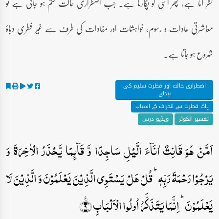
نظر آتا ہے، پھر اسی کو پکارتا ہے۔ جب اضطراری حالت ختم ہو جاتی ہے تو
معاشرتی عادات و رسوم، خواہشات اور مفادات کی طرف سے غیر فطری دباؤ
شروع ہو جاتا ہے۔
اضطراری حالت اور فطرت سلیم کی
بیدای
پاک فطرت سے انحراف کے اسباب
تفسیر الکوثر
ویڈیو درس
اَمَّنۡ ہُوَ قَانِتٌ اٰنَآءَ الَّیۡلِ سَاجِدًا وَّ قَآئِمًا یَّحۡذَرُ الۡاٰخِرَۃَ وَ
یَرۡجُوۡا رَحۡمَۃَ رَبِّہٖ ؕ قُلۡ ہَلۡ یَسۡتَوِی الَّذِیۡنَ یَعۡلَمُوۡنَ وَ الَّذِیۡنَ لَا
یَعۡلَمُوۡنَ ؕ اِنَّمَا یَتَذَکَّرُ اُولُوا الۡاَلۡبَابِ ٪﴿۹﴾