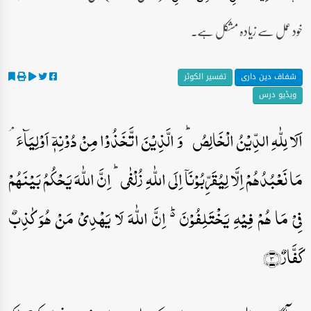
خود عمل سے زیادہ مشکل ہے۔
شفاف دین داری
تفسیر الکوثر
ویڈیو درس
اَلَا لِلّٰہِ الدِّیۡنُ الۡخَالِصُ ؕ وَ الَّذِیۡنَ اتَّخَذُوۡا مِنۡ دُوۡنِہٖۤ اَوۡلِیَآءَ ۘ
مَا نَعۡبُدُہُمۡ اِلَّا لِیُقَرِّبُوۡنَاۤ اِلَی اللّٰہِ زُلۡفٰی ؕ اِنَّ اللّٰہَ یَحۡکُمُ بَیۡنَہُمۡ
فِیۡ مَا ہُمۡ فِیۡہِ یَخۡتَلِفُوۡنَ ۬ؕ اِنَّ اللّٰہَ لَا یَہۡدِیۡ مَنۡ ہُوَ کٰذِبٌ
کَفَّارٌ﴿۳﴾