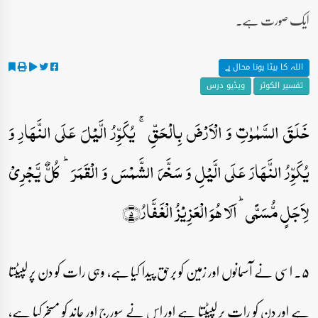
ایک صورت ہے۔
اللہ کا بیٹا ہونا محال ہے
تفسیر الکوثر
ویڈیو درس
خَلَقَ السَّمٰوٰتِ وَ الۡاَرۡضَ بِالۡحَقِّ ۚ یُکَوِّرُ الَّیۡلَ عَلَی النَّہَارِ وَ
یُکَوِّرُ النَّہَارَ عَلَی الَّیۡلِ وَ سَخَّرَ الشَّمۡسَ وَ الۡقَمَرَ ؕ کُلٌّ یَّجۡرِیۡ
لِاَجَلٍ مُّسَمًّی ؕ اَلَا ہُوَ الۡعَزِیۡزُ الۡغَفَّارُ﴿۵﴾
۵۔ اسی نے آسمانوں اور زمین کو برحق پیدا کیا ہے، وہی رات کو دن پر لپیٹتا
ہے اور دن کو رات پر لپیٹتا ہے اور اس نے سورج اور چاند کو مسخر کیا ہے،