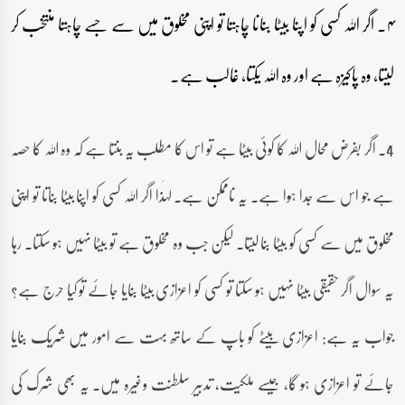
۴۔ اگر اللہ کسی کو اپنا بیٹا بنانا چاہتا تو اپنی مخلوق میں سے جسے چاہتا منتخب کر
لیتا، وہ پاکیزہ ہے اور وہ اللہ یکتا، غالب ہے۔
4۔ اگر بفرض محال اللہ کا کوئی بیٹا ہے تو اس کا مطلب یہ بنتا ہے کہ وہ اللہ کا حصہ
ہے جو اس سے جدا ہوا ہے۔ یہ ناممکن ہے۔ لہٰذا اگر اللہ کسی کو اپنا بیٹا بناتا تو اپنی
مخلوق میں سے کسی کو بیٹا بنا لیتا۔ لیکن جب وہ مخلوق ہے تو بیٹا نہیں ہو سکتا۔ رہا
یہ سوال اگر حقیقی بیٹا نہیں ہو سکتا تو کسی کو اعزازی بیٹا بنایا جائے تو کیا حرج ہے؟
جواب یہ ہے: اعزازی بیٹے کو باپ کے ساتھ بہت سے امور میں شریک بنایا
جائے تو اعزازی ہو گا، جیسے ملکیت، تدبیر سلطنت وغیرہ میں۔ یہ بھی شرک کی