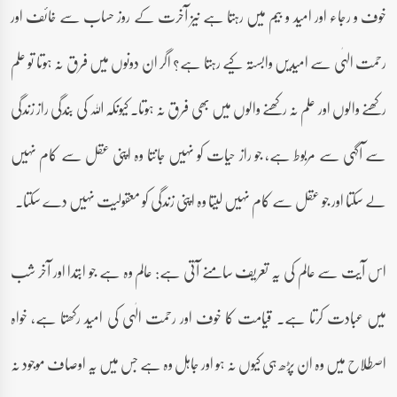
خوف و رجاء اور امید و بیم میں رہتا ہے نیز آخرت کے روز حساب سے خائف اور
رحمت الہٰی سے امیدیں وابستہ کیے رہتا ہے؟ اگر ان دونوں میں فرق نہ ہوتا تو علم
رکھنے والوں اور علم نہ رکھنے والوں میں بھی فرق نہ ہوتا۔ کیونکہ اللہ کی بندگی راز زندگی
سے آگہی سے مربوط ہے، جو راز حیات کو نہیں جانتا وہ اپنی عقل سے کام نہیں
لے سکتا اور جو عقل سے کام نہیں لیتا وہ اپنی زندگی کو معقولیت نہیں دے سکتا۔
اس آیت سے عالم کی یہ تعریف سامنے آتی ہے: عالم وہ ہے جو ابتدا اور آخر شب
میں عبادت کرتا ہے۔ قیامت کا خوف اور رحمت الٰہی کی امید رکھتا ہے، خواہ
اصطلاح میں وہ ان پڑھ ہی کیوں نہ ہو اور جاہل وہ ہے جس میں یہ اوصاف موجود نہ