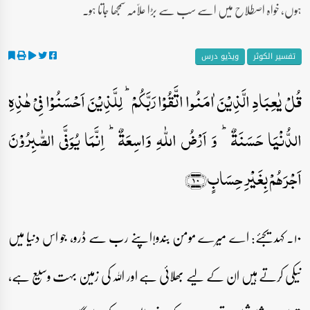
ہوں، خواہ اصطلاح میں اسے سب سے بڑا علاّمہ سمجھا جاتا ہو۔
تفسیر الکوثر
ویڈیو درس
قُلۡ یٰعِبَادِ الَّذِیۡنَ اٰمَنُوا اتَّقُوۡا رَبَّکُمۡ ؕ لِلَّذِیۡنَ اَحۡسَنُوۡا فِیۡ ہٰذِہِ
الدُّنۡیَا حَسَنَۃٌ ؕ وَ اَرۡضُ اللّٰہِ وَاسِعَۃٌ ؕ اِنَّمَا یُوَفَّی الصّٰبِرُوۡنَ
اَجۡرَہُمۡ بِغَیۡرِ حِسَابٍ﴿۱۰﴾
۱۰۔ کہدیجئے: اے میرے مومن بندو!اپنے رب سے ڈرو، جو اس دنیا میں
نیکی کرتے ہیں ان کے لیے بھلائی ہے اور اللہ کی زمین بہت وسیع ہے،