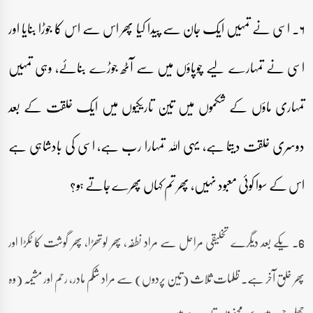
۶۔ اسی نے تمہیں ایک جان سے پیدا کیا پھر اس سے اس کا جوڑا بنایا اور
اسی نے تمہارے لیے چوپاؤں میں سے آٹھ جوڑے بنائے، وہی تمہیں
تمہاری ماؤں کے شکموں میں تین تاریکیوں میں ایک خلقت کے بعد
دوسری خلقت دیتا ہے، یہی اللہ تمہارا رب ہے، اسی کی بادشاہی ہے
اس کے سوا کوئی معبود نہیں، پھر تم کہاں پھرے جاتے ہو؟
6۔ یکے بعد دیگرے تخلیقی مراحل سے مراد نطفہ، پھر لوتھڑا، پھر گوشت کا ٹکڑا اور
پھر خلق آخر ہے۔ ظلمات ثلاث (تین پردوں) سے مراد شکم مادر، رحم اور مشیمہ (وہ