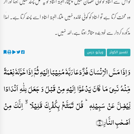
تو اس سے استاد کو کوئی نقصان نہیں پہنچتا، البتہ استاد کو یہ عمل پسند نہیں ہوتا اور اگر
وہ محنت کرتا ہے تو استاد کو کوئی فائدہ نہیں ملتا، البتہ استاد اسے پسند کرتا ہے۔ لہٰذا
مذکورہ کردار سے خود بندہ متاثر ہوتا ہے، اللہ نہیں۔
تفسیر الکوثر
ویڈیو درس
وَ اِذَا مَسَّ الۡاِنۡسَانَ ضُرٌّ دَعَا رَبَّہٗ مُنِیۡبًا اِلَیۡہِ ثُمَّ اِذَا خَوَّلَہٗ نِعۡمَۃً
مِّنۡہُ نَسِیَ مَا کَانَ یَدۡعُوۡۤا اِلَیۡہِ مِنۡ قَبۡلُ وَ جَعَلَ لِلّٰہِ اَنۡدَادًا
لِّیُضِلَّ عَنۡ سَبِیۡلِہٖ ؕ قُلۡ تَمَتَّعۡ بِکُفۡرِکَ قَلِیۡلًا ٭ۖ اِنَّکَ مِنۡ
اَصۡحٰبِ النَّارِ﴿۸﴾