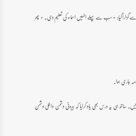
حل سے گزارا گیا: ٭ سب سے پہلے انہیں اسماء کی تعلیم دی۔ ٭ پھر
نامہ جاری ہوا۔
۔ ساتھ ہی یہ درس بھی یاد کرایا کہ بیرونی دشمن داخلی دشمن