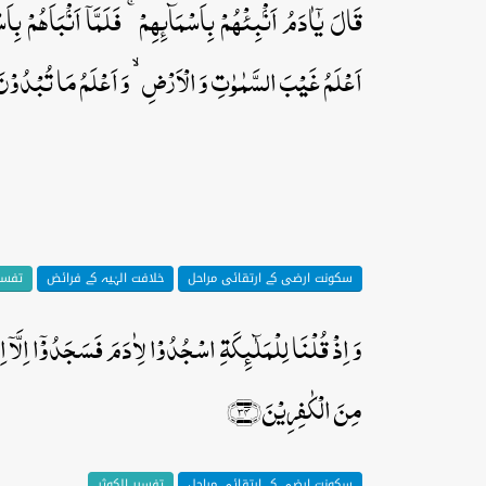
قَالَ یٰۤاٰدَمُ اَنۡۢبِئۡہُمۡ بِاَسۡمَآئِہِمۡ ۚ فَلَمَّاۤ اَنۡۢبَاَہُمۡ بِاَسۡ
اَعۡلَمُ غَیۡبَ السَّمٰوٰتِ وَ الۡاَرۡضِ ۙ وَ اَعۡلَمُ مَا تُبۡدُوۡنَ و
سکونت ارضی کے ارتقائی مراحل
خلافت الہٰیہ کے فرائض
تفسیر
وَ اِذۡ قُلۡنَا لِلۡمَلٰٓئِکَۃِ اسۡجُدُوۡا لِاٰدَمَ فَسَجَدُوۡۤا اِلَّاۤ 
مِنَ الۡکٰفِرِیۡنَ﴿۳۴﴾
سکونت ارضی کے ارتقائی مراحل
تفسیر الکوثر