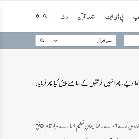
ایپ
پی ڈی ایف
مقدمہ قرآن
رابطہ
سکھا دیے، پھر انہیں فرشتوں کے سامنے پیش کیا پھر فرمایا :
شاندہی کرے اسم ہے۔ لہٰذا یہاں تعلیم اسماء سے مراد تمام حقائق