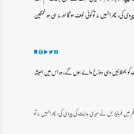
ی کی، پھر انہیں نہ تو کوئی خوف ہو گا اور نہ ہی وہ غمگین
 آیات کو جھٹلائیں وہی دوزخ والے ہوں گے، وہ اس میں ہمیشہ
 میں فرمایا: جس نے میری ہدایت کی پیروی کی، پھر انہیں نہ تو