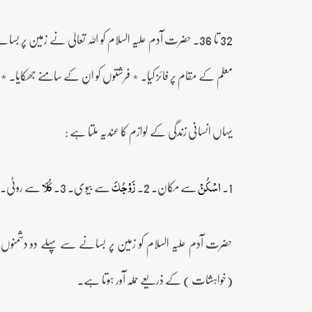
32 تا 36۔ حضرت آدم علیہ السلام کو اللہ تعالیٰ نے زمی
معلم کے مقام پر فائز کیا۔ ٭ فرشتوں کو ان کے سامنے جھکایا۔ ٭
یہاں انسانی زندگی کے لوازم کا عندیہ ملتا ہے :
1۔
سے مکان۔ 2۔
سے بیوی۔ 3۔
سے روٹی۔ 4۔
اسۡکُنۡ
زَوۡجُکَ
کُلَا
حضرت آدم علیہ السلام کو زمین پر بسانے سے پہلے دو دشمنوں س
(خواہشات ) کے ذریعے حملہ آور ہوتا ہے۔