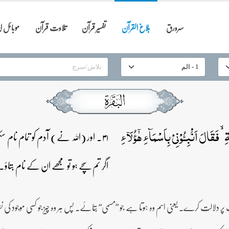
سرورق
بلاغ القرآن
تفسیر قرآن
تلاوت قرآن
موبائل 
 فَقَالَ اَنۡۢبِـُٔوۡنِیۡ بِاَسۡمَآءِ ہٰۤؤُلَآءِ
۳۱۔ اور (اللہ نے) آدم کو تمام نام 
اگر تم سچے ہو تو مجھے ان کے نام بتاؤ۔
 پر دلالت کرے۔ یعنی اسم وہ ہوتا ہے جو ”مسمی“ بتائے۔ پس ہر وہ چیز جو کسی موجود کی ن