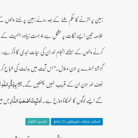
زمین پر اترنے کا حکم ملنے کے بعد روئے زمین پر بسنے والوں کے 
خلاصہ تین ایسے نکات پر مشتمل ہے جو بہت زیادہ اہمیت کے حامل ہیں: 1۔ ہدایت: اس میں سب سے پہلے اللہ تعالیٰ کی طرف 
کرنے والوں کے اچھے انجام اور ان کی حیات ابدی کا ذکر ہے:
ف
گزشتہ خسارے پر حزن و ملال۔“ اس آیت میں ہدایت کی اتباع کرن
خوف اور حزن ان کے قریب نہیں پھٹکیں گے۔
اَلَا بِذِکۡرِ اللّٰہِ
گے ایسے لوگوں کا ٹھکانا دوزخ ہے۔
جس می
اُولٰٓئِکَ اَصۡحٰبُ النَّارِ
اسلام سابقہ شریعتوں کا جامع
تفسیر الکوثر