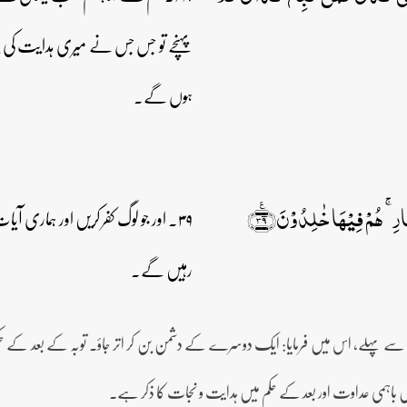
پہنچے تو جس جس نے میری ہدایت کی پیرو
ہوں گے۔
ارِ ۚ ہُمۡ فِیۡہَا خٰلِدُوۡنَ﴿٪۳۹﴾
۳۹۔ اور جو لوگ کفر کریں اور ہماری
رہیں گے۔
وبہ سے پہلے، اس میں فرمایا: ایک دوسرے کے دشمن بن کر اتر جاؤ۔ توبہ کے بعد کے حکم
ں باہمی عداوت اور بعد کے حکم میں ہدایت و نجات کا ذکر ہے۔