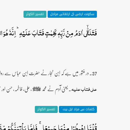
سکونت ارضی کے ارتقائی مراحل
تفسیر الکوثر
فَتَلَقّٰۤی اٰدَمُ مِنۡ رَّبِّہٖ کَلِمٰتٍ فَتَابَ عَلَیۡہِ ؕ اِنَّہٗ ہُوَ الت
37۔ در منثور میں ہے کہ ابن نجار نے حضرت ابن عباس سے روایت کی ہے کہ حضور
۔ یعنی آدم نے محمد
، علی، فاطمہ، حسن اور 
علی فتاب علیہ
صلى‌الله‌عليه‌وآله‌وسلم
کلمات سے مراد اہل بیت ؑ
تفسیر الکوثر
قُلۡنَا اہۡبِطُوۡا مِنۡہَا جَمِیۡعًا ۚ فَاِمَّا یَاۡتِیَنَّکُمۡ م