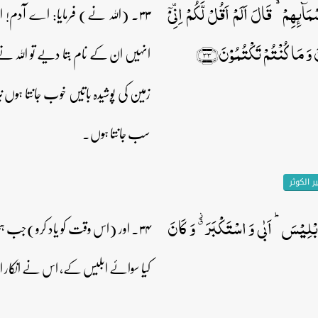
مَآئِہِمۡ ۙ قَالَ اَلَمۡ اَقُلۡ لَّکُمۡ اِنِّیۡۤ
۳۳۔ (اللہ نے) فرمایا: اے آدم!
َ مَا کُنۡتُمۡ تَکۡتُمُوۡنَ﴿۳۳﴾
انہیں ان کے نام بتا دیے تو اللہ نے ف
زمین کی پوشیدہ باتیں خوب جانتا ہوں نیز 
سب جانتا ہوں۔
 الکوثر
اِبۡلِیۡسَ ؕ اَبٰی وَ اسۡتَکۡبَرَ ٭۫ وَ کَانَ
۳۴۔ اور (اس وقت کو یاد کرو)جب ہ
کیا سوائے ابلیس کے، اس نے انکار اور ت