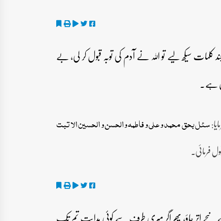
لمات سیکھ لیے تو اللہ نے آدم کی توبہ قبول کر لی، بے
ان ہے۔
یا:
سئل بحق محمد و علی و فاطمہ و الحسن و الحسین الا تبت
بول فرمائی۔
نیچے اتر جاؤ، پھر اگر میری طرف سے کوئی ہدایت تم تک