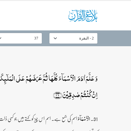
وَ عَلَّمَ اٰدَمَ الۡاَسۡمَآءَ کُلَّہَا ثُمَّ عَرَضَہُمۡ عَلَی الۡمَلٰٓئِکَۃِ ۙ
اِنۡ کُنۡتُمۡ صٰدِقِیۡنَ﴿۳۱﴾
31۔
اسم کی جمع ہے۔ اسم اس چیز کو کہتے ہیں جو کسی ذات
الۡاَسۡمَآءَ