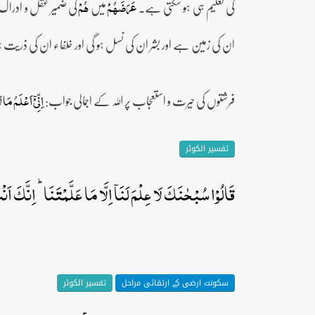
کی تعلیم ہی ہو سکتی ہے۔
میں
کی ضمیر عقل و ادراک 
عَرَضَہُمۡ
ہُمۡ
ان کی زمین ہے اور بشر ان کی نسل ہو گی اور خلفاء ان کی ذری
فرشتوں کی حیرت و استعجاب پر اللہ کے اجمالی جواب:
اِنِّیۡۤ اَعۡلَمُ مَا
تفسیر الکوثر
قَالُوۡا سُبۡحٰنَکَ لَا عِلۡمَ لَنَاۤ اِلَّا مَا عَلَّمۡتَنَا ؕ اِنَّکَ اَنۡ
سکونت ارضی کے ارتقائی مراحل
تفسیر الکوثر