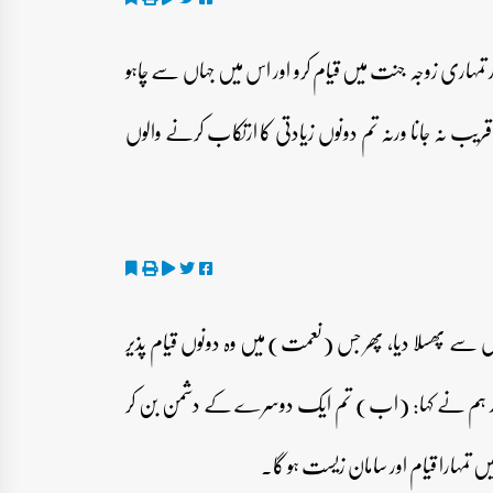
ر تمہاری زوجہ جنت میں قیام کرو اور اس میں جہاں سے چاہو
ب نہ جانا ورنہ تم دونوں زیادتی کا ارتکاب کرنے والوں
 سے پھسلا دیا، پھر جس (نعمت) میں وہ دونوں قیام پذیر
 اور ہم نے کہا: (اب) تم ایک دوسرے کے دشمن بن کر
 تمہارا قیام اور سامان زیست ہو گا۔