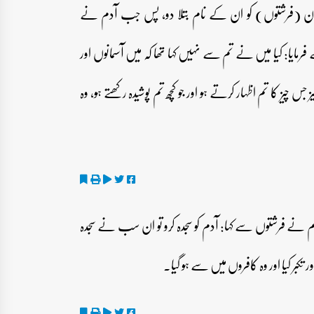
 ان (فرشتوں) کو ان کے نام بتلا دو، پس جب آدم نے
رمایا: کیا میں نے تم سے نہیں کہا تھا کہ میں آسمانوں اور
جس چیز کا تم اظہار کرتے ہو اور جو کچھ تم پوشیدہ رکھتے ہو، وہ
م نے فرشتوں سے کہا: آدم کو سجدہ کرو تو ان سب نے سجدہ
کبر کیا اور وہ کافروں میں سے ہو گیا۔