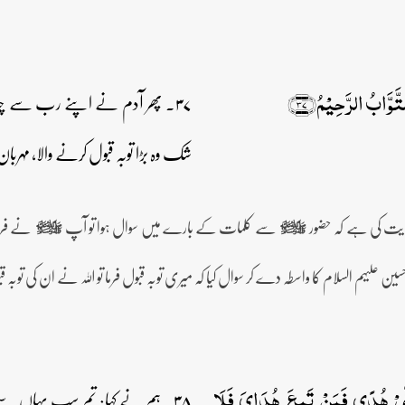
َّوَّابُ الرَّحِیۡمُ﴿۳۷﴾
۳۷۔ پھر آدم نے اپنے رب سے چند ک
شک وہ بڑا توبہ قبول کرنے والا، مہرب
سے کلمات کے بارے میں سوال ہوا تو آپ
نے فرما
صلى‌الله‌عليه‌وآله‌وسلم
صلى‌الله‌عليه‌وآله‌وسلم
حسین علیہم السلام کا واسطہ دے کر سوال کیا کہ میری توبہ قبول فرما تو اللہ نے ان کی توبہ ق
ِّنِّیۡ ہُدًی فَمَنۡ تَبِعَ ہُدَایَ فَلَا
۳۸۔ ہم نے کہا: تم سب یہاں سے 