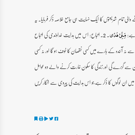
والی تمام شریعتوں کا ایک نہایت ہی جامع خلاصہ ذکر فرمایا۔ یہ
۔ 2۔ اتباع: اس میں ہدایت خداوندی کی اتباع
مِّنِّیۡ ہُدًی
سے نہ آئندہ کے بارے میں کسی نقصان کا خوف ہو گا اور نہ کسی
نان سے گزرے گی اور زندگی کا سکون غارت کرنے والے دو عوامل
یاد خدا سے دلوں کو اطمینان ملتا ہے۔ 3۔ کفر: آیت میں ان لوگوں کا ذکر ہے جو اس ہدایت کی پیروی سے انکار کریں