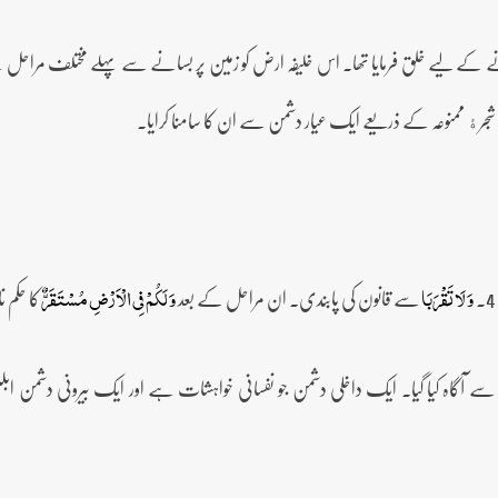
ن پر بسانے کے لیے خلق فرمایا تھا۔ اس خلیفہ ارض کو زمین پر بسانے سے پہلے مختلف مرا
 شجرﮤ ممنوعہ کے ذریعے ایک عیار دشمن سے ان کا سامنا کرایا۔
سے قانون کی پابندی۔ ان مراحل کے بعد
کا حکم 
وَ لَا تَقۡرَبَا
وَ لَکُمۡ فِی الۡاَرۡضِ مُسۡتَقَرٌّ
ے آگاہ کیا گیا۔ ایک داخلی دشمن جو نفسانی خواہشات ہے اور ایک بیرونی دشمن ابلیس