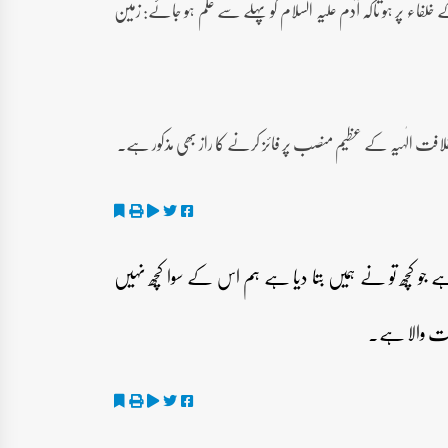
فاء پر ہو تاکہ آدم علیہ السلام کو پہلے سے علم ہو جائے: زمین
افت الٰہیہ کے عظیم منصب پر فائز کرنے کا راز بھی مذکور ہے۔
 ہے جو کچھ تو نے ہمیں بتا دیا ہے ہم اس کے سوا کچھ نہیں
حکمت والا ہے۔