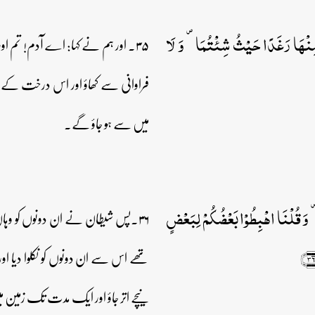
 مِنۡہَا رَغَدًا حَیۡثُ شِئۡتُمَا ۪ وَ لَا
۳۵۔ اور ہم نے کہا: اے آدم! تم او
فراوانی سے کھاؤ اور اس درخت کے قری
میں سے ہو جاؤ گے۔
 ۪ وَ قُلۡنَا اہۡبِطُوۡا بَعۡضُکُمۡ لِبَعۡضٍ
۳۶۔پس شیطان نے ان دونوں کو وہاں
تھے اس سے ان دونوں کو نکلوا دیا
نیچے اتر جاؤ اور ایک مدت تک زمین میں