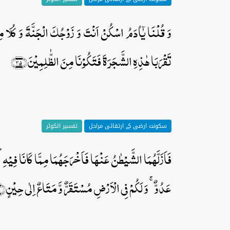
وَ قُلۡنَا یٰۤاٰدَمُ اسۡکُنۡ اَنۡتَ وَ زَوۡجُکَ الۡجَنَّۃَ وَ کُلَا
تَقۡرَبَا ہٰذِہِ الشَّجَرَۃَ فَتَکُوۡنَا مِنَ الظّٰلِمِیۡنَ﴿۳۵﴾
سکونت ارضی کے ارتقائی مراحل
تفسیر الکوثر
فَاَزَلَّہُمَا الشَّیۡطٰنُ عَنۡہَا فَاَخۡرَجَہُمَا مِمَّا کَانَا فِیۡہِ
عَدُوٌّ ۚ وَ لَکُمۡ فِی الۡاَرۡضِ مُسۡتَقَرٌّ وَّ مَتَاعٌ اِلٰی حِیۡنٍ﴿۳۶﴾