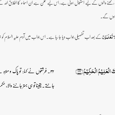
رکھنے والوں کے لیے استعمال ہوتی ہے، اس لیے ممکن ہے ان اسماء کا اطلاق اللہ کے خل
ت ہوں گے۔
کے بعد اب تفصیلی جواب دیا جا رہا ہے۔ اس جواب میں آدم علیہ السلام کو خل
 لَا تَعۡلَمُوۡنَ
تَ الۡعَلِیۡمُ الۡحَکِیۡمُ﴿۳۲﴾
۳۲۔ فرشتوں نے کہا: تو پاک و منزہ
جانتے۔ یقینا تو ہی بہتر جاننے والا، 