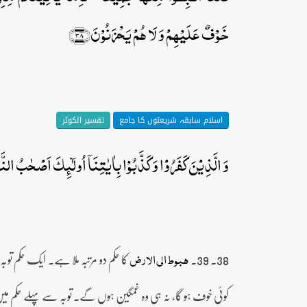
خَوۡفٌ عَلَیۡہِمۡ وَ لَا ہُمۡ یَحۡزَنُوۡنَ﴿۳۸﴾
اسلام سابقہ شریعتوں کا جامع
تفسیر الکوثر
وَ الَّذِیۡنَ کَفَرُوۡا وَ کَذَّبُوۡا بِاٰیٰتِنَاۤ اُولٰٓئِکَ اَصۡحٰبُ النَّ
38۔ 39۔
کا حکم دو مرتبہ ملا ہے۔ ایک حکم ت
ھبوط الی الارض
کوئی خوف ہو گا، نہ ہی وہ غمگین ہوں گے۔ توبہ سے پہلے حکم می