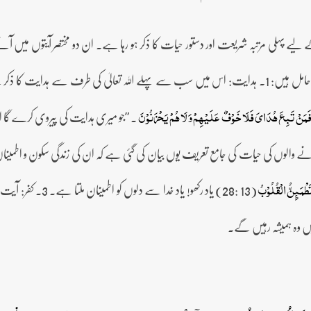
لیے پہلی مرتبہ شریعت اور دستور حیات کا ذکر ہو رہا ہے۔ ان دو مختصر آیتوں میں آنے 
سے ہدایت کا ذکر ہے:
۔ ”جو میری ہدایت کی پیروی کرے گا ا
َمَنۡ تَبِعَ ہُدَایَ فَلَا خَوۡفٌ عَلَیۡہِمۡ وَ لَا ہُمۡ یَحۡزَنُوۡنَ
ے والوں کی حیات کی جامع تعریف یوں بیان کی گئی ہے کہ ان کی زندگی سکون و اطمی
(13 :28) یاد رکھو! 
 تَطۡمَئِنُّ الۡقُلُوۡبُ
ں وہ ہمیشہ رہیں گے۔