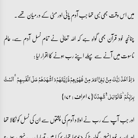
میں اس وقت بھی نبی تھا جب آدم پانی اور مٹی کے درمیان تھے۔
چنانچہ خود قرآن بھی گواہ ہے کہ اللہ تعالیٰ نے تمام نسل آدم سے، عالم
ناسوت میں آنے سے پہلے اپنے رب ہونے کا اقرار لیا :
وَ اِذۡ اَخَذَ رَبُّکَ مِنۡۢ بَنِیۡۤ اٰدَمَ مِنۡ ظُہُوۡرِہِمۡ ذُرِّیَّتَہُمۡ وَ اَشۡہَدَہُمۡ عَلٰۤی اَنۡفُسِہِمۡ ۚ اَلَسۡتُ
{۷ اعراف : ۱۷۲}
بِرَبِّکُمۡ ؕ قَالُوۡا بَلٰی ۚۛ شَہِدۡنَا
اور جب آپ کے رب نے اولاد آدم کی پشتوں سے ان کی نسل کو نکالا تھا
اور ان پر خود انہیں گواہ بنا کر (پوچھا تھا:) کیا میں تمہارا رب نہیں ہوں؟