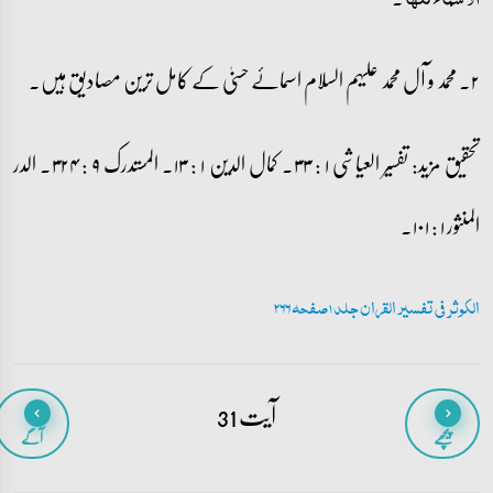
۲۔ محمد و آل محمد علیہم السلام اسمائے حسنیٰ کے کامل ترین مصادیق ہیں۔
تحقیق مزید: تفسیر العیاشی ۱ : ۳۳۔ کمال الدین ۱ : ۱۳۔ المستدرک ۹ : ۳۲۴۔ الدر
المنثور ۱ : ۱۰۱۔
الکوثر فی تفسیر القران جلد 1 صفحہ 266
آیت 31
پیچھے
آگے