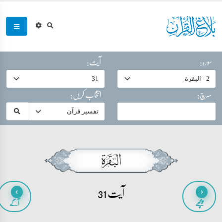
سورہ:
آیت:
سرچ:
انتخاب کریں:
آیت 31
پیچھے
آگے