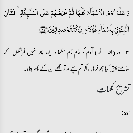
وَ عَلَّمَ اٰدَمَ الۡاَسۡمَآءَ کُلَّہَا ثُمَّ عَرَضَہُمۡ عَلَی الۡمَلٰٓئِکَۃِ ۙ فَقَالَ
اَنۡۢبِـُٔوۡنِیۡ بِاَسۡمَآءِ ہٰۤؤُلَآءِ اِنۡ کُنۡتُمۡ صٰدِقِیۡنَ﴿۳۱﴾
۳۱۔ اور (اللہ نے) آدم کو تمام نام سکھا دیے، پھر انہیں فرشتوں کے
سامنے پیش کیا پھر فرمایا : اگر تم سچے ہو تو مجھے ان کے نام بتاؤ۔
تشریح کلمات
اٰدَمَ: