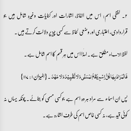
۲۔ لفظی اسم: اس میں الفاظ، اشارات اور کنایات وغیرہ شامل ہیں جو
قراردادی، اعتباری اور وضعی لحاظ سے کسی چیز پر دلالت کرتے ہیں۔
لفظ
مطلق ہے۔ لہٰذا اس میں ہر قسم کا اسم شامل ہے۔
الاسماء
۔ {المیزان ۱ : ۱۱۷}
فَالْمُرَادُ بِہَا کُلُّ اِسْمٍ یَقَعُ لمُسَمًّی وَ لَا تَقْیِیْدَ وَ لَا عَہْدَ
پس ان اسماء سے مراد ہر وہ اسم ہے جو کسی مسمی کو بتائے۔ چونکہ یہاں نہ
کوئی قید ہے، نہ کسی خاص اسم کی طرف اشارہ ہے۔