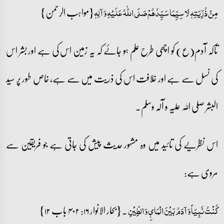
{مواہب الرحمن}
مِنْ ذُرِّیَتِہٖ لَا سِیِّمَا سَیِّدُھُمْ صَلَی اللّٰہُ عَلَیْہِ وَ آلِہٖ
تاکہ آدم(ع) کو اچھی طرح علم ہو جائے کہ یہ زمین اس کی ہے اور بشر اس
کی نسل سے ہے اور خلافت اس کی ذریت میں سے ہے، خاص طور پر سید
البشر صلی اللہ علیہ و آلہ وسلم۔
اس نظریے کی تائید میں وہ مشہور حدیث پیش کی جاتی ہے جو فریقین سے
مروی ہے:
۔ {بحار الانوار ۱۶: ۴۰۲ باب ۱۲}
کُنْتُ نَبِیّاً وَ آدَمُ بَیْنَ الْمَائِ وَ الطِِّیْنِ