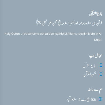
بلاغ القرآن
قدس‌سره
قرآن مجید کا اردو ترجمہ اور تفسیر از علامہ شیخ محسن علی نجفی
Holy Quran urdu tarjuma aor tafseer az HIWM Allama Sheikh Mohsin Ali
Najafi
موبائل ایپ
بلاغ القرآن
تفسیر القرآن
ہم سے رابطہ
168 ایچ ایٹ 2، اسلام آباد