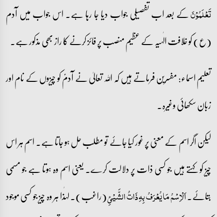
کے بعد اب تفصیلی جواب دیا جا رہا ہے۔ اس جواب میں آدم
تَعۡلَمُوۡنَ
(ع) کو خلافت الٰہیہ کے عظیم منصب پر فائز کرنے کا راز بھی مذکور ہے۔
تعلیم اسماء: مفسرین فرماتے ہیں کہ اللہ تعالیٰ نے آدمؑ کو چیزوں کے نام اور
زبان سکھائی وغیرہ۔
لیکن اگر اسم کے معنی پر غور کیا جائے تو مطلب حل ہو جاتا ہے۔ اسم ہر اس
چیز کو کہتے ہیں جو کسی ذات پر دلالت کرے۔ یعنی اسم وہ ہوتا ہے جو مسمی
بتائے۔
(راغب)۔ لہٰذا ہر وہ چیز جو کسی موجود
اَلْاِسْمُ مَا یُعْرَفُ بِہِ ذَاتُ الشَّیْئِ