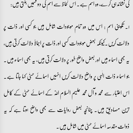
کی نشاندہی کرے، وہ اسم ہے۔ اس لحاظ سے اسم کی دو قسمیں بنتی ہیں:
۱۔ تکوینی اسم : اس میں وہ تمام موجودات شامل ہیں جو کسی اور ذات پر
دلالت کریں۔کیونکہ بعض موجودات کسی اور ذات پر اجمالاً دلالت کرتی ہیں،
یہ بھی اسماء ہیں اور بعض واضح طور پر دلالت کرتی ہیں، یہ بھی اسماء ہیں۔
جو اسماء ذات الٰہی پر واضح دلالت کریں انہیں اسمائے حسنیٰ کہا جاتا ہے۔
اس اعتبار سے محمد و آل محمد علیہم السلام اللّٰہ کے اسمائے حسنیٰ کے کامل
ترین مصادیق ہیں۔ چنانچہ بعض روایات سے بھی واضح ہوتا ہے کہ یہ
ذوات مقدسہ اسمائے حسنیٰ میں شامل ہیں۔