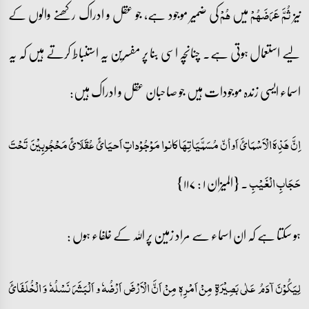
نیز
میں
کی ضمیر موجود ہے، جو عقل و ادراک رکھنے والوں کے
ثُمَّ عَرَضَہُمۡ
ہُمۡ
لیے استعمال ہوتی ہے۔ چنانچہ اسی بنا پر مفسرین یہ استنباط کرتے ہیں کہ یہ
اسماء ایسی زندہ موجودات ہیں جو صاحبان عقل و ادراک ہیں:
اِنَّ ھَذِہَ الْاَسْمَائَ اَو أنّ مُسَمَّیَاتِھَا کانوا مَوْجُوْداتٍ اَحیَائً عُقَلَائً مَحْجُوبِیْنَ تَحْتَ
۔ {المیزان ۱ : ۱۱۷}
حَجَابِ الْغَیْبِ
ہو سکتا ہے کہ ان اسماء سے مراد زمین پر اللہ کے خلفاء ہوں :
لِیَکُوْنَ آدَمُ عَلٰی بَصِیْرَۃٍ مِنْ اَمْرِہٖ مِنْ اَنَّ الْاَرْضَ اَرْضُہٗ و اَلْبَشَرَ نَسْلُہٗ وَ الْخُلَفَائَ