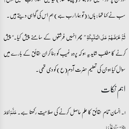
سب نے کہا تھا : ہاں! (تو ہمارا رب ہے) ہم اس کی گواہی دیتے ہیں۔
’’ پھر انہیں فرشتوں کے سامنے پیش کیا۔‘‘ پیش
ثُمَّ عَرَضَہُمۡ عَلَی الۡمَلٰٓئِکَۃِ
کرنے کا مطلب شاید یہ ہو کہ پردہ غیب کو ہٹا کر ان حقائق کے بارے میں
سوال کیا ہو جن کی تعلیم حضرت آدم(ع) کو دی تھی۔
اہم نکات
۱۔ انسان تمام حقائق کا علم حاصل کرنے کی صلاحیت رکھتا ہے۔
عَلَّمَ اٰدَمَ
۔
الۡاَسۡمَآءَ کُلَّہَا