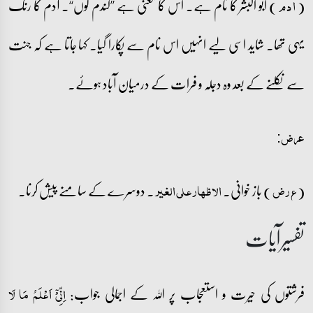
(
) ابو البشر کا نام ہے۔ اس کا معنی ہے ’’گندم گوں‘‘۔ آدم کا رنگ
ا د م
یہی تھا۔ شاید اسی لیے انہیں اس نام سے پکارا گیا۔ کہا جاتا ہے کہ جنت
سے نکلنے کے بعد وہ دجلہ و فرات کے درمیان آباد ہوئے۔
عرض:
(
) باز خوانی۔
۔ دوسرے کے سامنے پیش کرنا۔
ع ر ض
الاظہار علی الغیر
تفسیرآیات
فرشتوں کی حیرت و استعجاب پر اللہ کے اجمالی جواب:
اِنِّیۡۤ اَعۡلَمُ مَا لَا