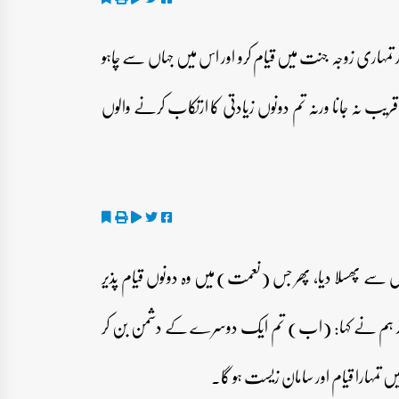
ر تمہاری زوجہ جنت میں قیام کرو اور اس میں جہاں سے چاہو
ب نہ جانا ورنہ تم دونوں زیادتی کا ارتکاب کرنے والوں
 سے پھسلا دیا، پھر جس (نعمت) میں وہ دونوں قیام پذیر
 اور ہم نے کہا: (اب) تم ایک دوسرے کے دشمن بن کر
 تمہارا قیام اور سامان زیست ہو گا۔