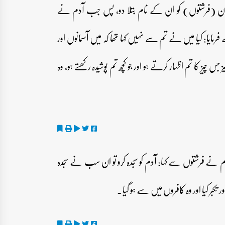
 ان (فرشتوں) کو ان کے نام بتلا دو، پس جب آدم نے
رمایا: کیا میں نے تم سے نہیں کہا تھا کہ میں آسمانوں اور
جس چیز کا تم اظہار کرتے ہو اور جو کچھ تم پوشیدہ رکھتے ہو، وہ
م نے فرشتوں سے کہا: آدم کو سجدہ کرو تو ان سب نے سجدہ
کبر کیا اور وہ کافروں میں سے ہو گیا۔