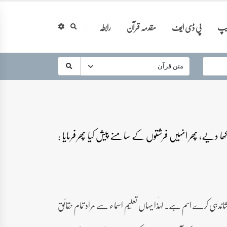
ایپ
پی ڈی ایف
مقدمہ قرآن
رابطہ
سکھا دیے، پھر انہیں فرشتوں کے سامنے پیش کیا پھر فرمایا :
شاندہی کرے اسم ہے۔ لہٰذا یہاں تعلیم اسماء سے مراد تمام حقائق