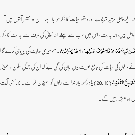
لیے پہلی مرتبہ شریعت اور دستور حیات کا ذکر ہو رہا ہے۔ ان دو مختصر آیتوں میں آنے 
سے ہدایت کا ذکر ہے:
۔ ”جو میری ہدایت کی پیروی کرے گا ا
َمَنۡ تَبِعَ ہُدَایَ فَلَا خَوۡفٌ عَلَیۡہِمۡ وَ لَا ہُمۡ یَحۡزَنُوۡنَ
ے والوں کی حیات کی جامع تعریف یوں بیان کی گئی ہے کہ ان کی زندگی سکون و اطمی
(13 :28) یاد رکھو! 
 تَطۡمَئِنُّ الۡقُلُوۡبُ
ں وہ ہمیشہ رہیں گے۔