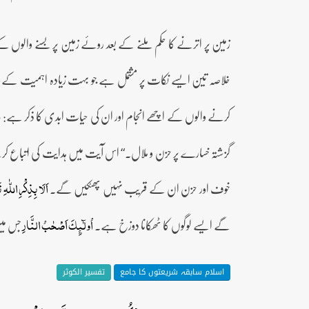
زمین پر اترنے کا حکم ملنے کے بعد روئے زمین پر بسنے والوں کے 
خلاصہ تین ایسے نکات پر مشتمل ہے جو بہت زیادہ اہمیت کے حامل ہیں: 1۔ ہدایت: اس میں سب سے پہلے اللہ تعالیٰ کی طرف 
کرنے والوں کے اچھے انجام اور ان کی حیات ابدی کا ذکر ہے:
ف
گزشتہ خسارے پر حزن و ملال۔“ اس آیت میں ہدایت کی اتباع کرن
خوف اور حزن ان کے قریب نہیں پھٹکیں گے۔
اَلَا بِذِکۡرِ اللّٰہِ
گے ایسے لوگوں کا ٹھکانا دوزخ ہے۔
جس می
اُولٰٓئِکَ اَصۡحٰبُ النَّارِ
اسلام سابقہ شریعتوں کا جامع
تفسیر الکوثر