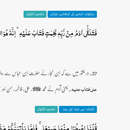
سکونت ارضی کے ارتقائی مراحل
تفسیر الکوثر
فَتَلَقّٰۤی اٰدَمُ مِنۡ رَّبِّہٖ کَلِمٰتٍ فَتَابَ عَلَیۡہِ ؕ اِنَّہٗ ہُوَ الت
37۔ در منثور میں ہے کہ ابن نجار نے حضرت ابن عباس سے روایت کی ہے کہ حضور
۔ یعنی آدم نے محمد
، علی، فاطمہ، حسن اور 
علی فتاب علیہ
صلى‌الله‌عليه‌وآله‌وسلم
کلمات سے مراد اہل بیت ؑ
تفسیر الکوثر
قُلۡنَا اہۡبِطُوۡا مِنۡہَا جَمِیۡعًا ۚ فَاِمَّا یَاۡتِیَنَّکُمۡ م