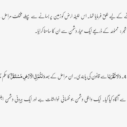
ن پر بسانے کے لیے خلق فرمایا تھا۔ اس خلیفہ ارض کو زمین پر بسانے سے پہلے مختلف مرا
 شجرﮤ ممنوعہ کے ذریعے ایک عیار دشمن سے ان کا سامنا کرایا۔
سے قانون کی پابندی۔ ان مراحل کے بعد
کا حکم 
وَ لَا تَقۡرَبَا
وَ لَکُمۡ فِی الۡاَرۡضِ مُسۡتَقَرٌّ
ے آگاہ کیا گیا۔ ایک داخلی دشمن جو نفسانی خواہشات ہے اور ایک بیرونی دشمن ابلیس