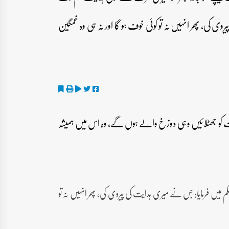
ی کی، پھر انہیں نہ تو کوئی خوف ہو گا اور نہ ہی وہ غمگین
 آیات کو جھٹلائیں وہی دوزخ والے ہوں گے، وہ اس میں ہمیشہ
 میں فرمایا: جس نے میری ہدایت کی پیروی کی، پھر انہیں نہ تو