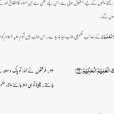
رکھنے والوں کے لیے استعمال ہوتی ہے، اس لیے ممکن ہے ان اسماء کا اطلاق اللہ کے خل
ت ہوں گے۔
کے بعد اب تفصیلی جواب دیا جا رہا ہے۔ اس جواب میں آدم علیہ السلام کو خل
 لَا تَعۡلَمُوۡنَ
تَ الۡعَلِیۡمُ الۡحَکِیۡمُ﴿۳۲﴾
۳۲۔ فرشتوں نے کہا: تو پاک و منزہ
جانتے۔ یقینا تو ہی بہتر جاننے والا، 