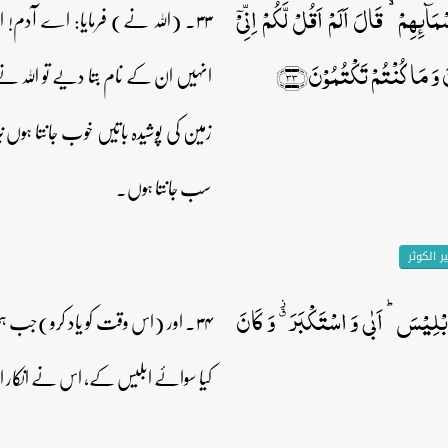
مَآئِہِمۡ ۙ قَالَ اَلَمۡ اَقُلۡ لَّکُمۡ اِنِّیۡۤ
۳۳۔ (اللہ نے) فرمایا: اے آدم!
َ مَا کُنۡتُمۡ تَکۡتُمُوۡنَ﴿۳۳﴾
انہیں ان کے نام بتا دیے تو اللہ نے ف
زمین کی پوشیدہ باتیں خوب جانتا ہوں نیز 
سب جانتا ہوں۔
 الکوثر
اِبۡلِیۡسَ ؕ اَبٰی وَ اسۡتَکۡبَرَ ٭۫ وَ کَانَ
۳۴۔ اور (اس وقت کو یاد کرو)جب ہ
کیا سوائے ابلیس کے، اس نے انکار اور ت