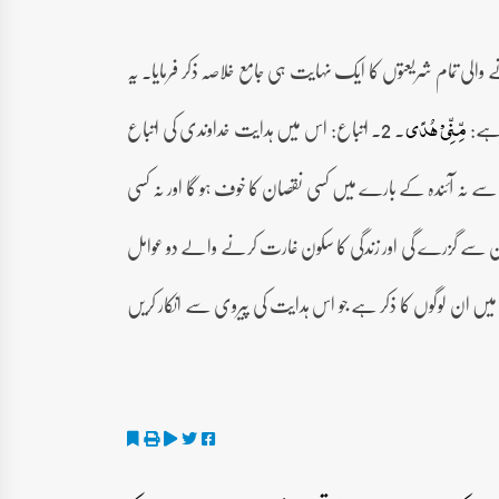
والی تمام شریعتوں کا ایک نہایت ہی جامع خلاصہ ذکر فرمایا۔ یہ
۔ 2۔ اتباع: اس میں ہدایت خداوندی کی اتباع
مِّنِّیۡ ہُدًی
سے نہ آئندہ کے بارے میں کسی نقصان کا خوف ہو گا اور نہ کسی
نان سے گزرے گی اور زندگی کا سکون غارت کرنے والے دو عوامل
یاد خدا سے دلوں کو اطمینان ملتا ہے۔ 3۔ کفر: آیت میں ان لوگوں کا ذکر ہے جو اس ہدایت کی پیروی سے انکار کریں