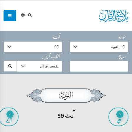
سورہ:
آیت:
سرچ:
انتخاب کریں:
آیت 99
پیچھے
آگے