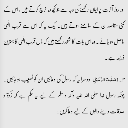
اور روز آخرت پر ایمان رکھنے کی وجہ سے جو کچھ وہ خرچ کرتے ہیں ، اس کے
کئی مقاصد ان کے سامنے ہوتے ہیں۔ ایک یہ کہ اس سے قرب الٰہی
حاصل ہو جائے۔ وہ اس بات کا شعور رکھتے ہیں کہ مال قرب الٰہی کا بہترین
ذریعہ ہے۔
۳۔
دوسرا یہ کہ رسولؐ کی دعائیں ان کو نصیب ہو جائیں۔
وَ صَلَوٰتِ الرَّسُوۡلِ:
چونکہ رسول خدا صلی اللہ علیہ وآلہ و سلم کے لیے یہ حکم ہے کہ زکوٰۃ و
صدقات دینے والوں کے لیے دعا کریں :