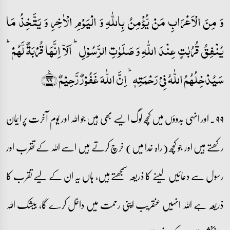
وَ مِنَ الۡاَعۡرَابِ مَنۡ یُّؤۡمِنُ بِاللّٰہِ وَ الۡیَوۡمِ الۡاٰخِرِ وَ یَتَّخِذُ مَا
یُنۡفِقُ قُرُبٰتٍ عِنۡدَ اللّٰہِ وَ صَلَوٰتِ الرَّسُوۡلِ ؕ اَلَاۤ اِنَّہَا قُرۡبَۃٌ لَّہُمۡ ؕ
سَیُدۡخِلُہُمُ اللّٰہُ فِیۡ رَحۡمَتِہٖ ؕ اِنَّ اللّٰہَ غَفُوۡرٌ رَّحِیۡمٌ ﴿٪۹۹﴾
۹۹۔ اور انہی بدوؤں میں کچھ لوگ ایسے بھی ہیں جو اللہ اور یوم آخرت پر ایمان
رکھتے ہیں اور جو کچھ (راہ خدا میں) خرچ کرتے ہیں اسے اللہ کے تقرب اور
رسول سے دعائیں لینے کا ذریعہ سمجھتے ہیں، ہاں یہ ان کے لیے تقرب کا
ذریعہ ہے اللہ انہیں عنقریب اپنی رحمت میں داخل کرے گا، بیشک اللہ