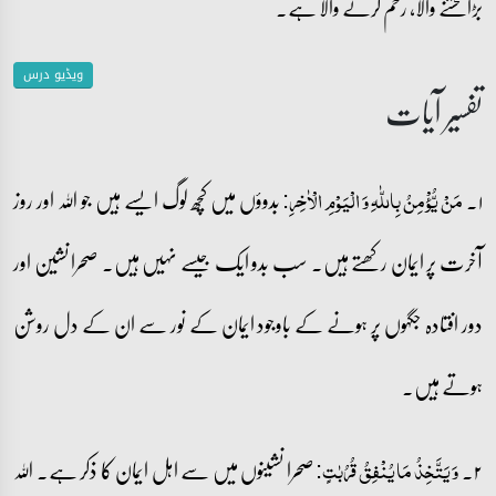
بڑا بخشنے والا، رحم کرنے والا ہے۔
ویڈیو درس
تفسیر آیات
۱۔
بدوؤں میں کچھ لوگ ایسے ہیں جو اللہ اور روز
مَنۡ یُّؤۡمِنُ بِاللّٰہِ وَ الۡیَوۡمِ الۡاٰخِرِ:
آخرت پر ایمان رکھتے ہیں۔ سب بدو ایک جیسے نہیں ہیں۔ صحرا نشین اور
دور افتادہ جگہوں پر ہونے کے باوجود ایمان کے نور سے ان کے دل روشن
ہوتے ہیں۔
۲۔
صحرا نشینوں میں سے اہل ایمان کا ذکر ہے۔ اللہ
وَ یَتَّخِذُ مَا یُنۡفِقُ قُرُبٰتٍ: