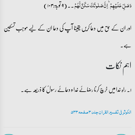
۔۔ (۹ توبۃ:۱۰۳)
وَ صَلِّ عَلَیۡہِمۡ ؕ اِنَّ صَلٰوتَکَ سَکَنٌ لَّہُمۡ
اور ان کے حق میں دعا کریں یقینا آپ کی دعا ان کے لیے موجب تسکین
ہے۔
اہم نکات
۱۔ راہ خدا میں خرچ کرنا رضائے خدا و دعائے رسولؐ کا ذریعہ ہے۔
الکوثر فی تفسیر القران جلد 3 صفحہ 533