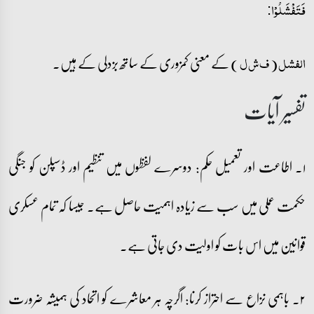
فَتَفۡشَلُوۡا:
(
) کے معنی کمزوری کے ساتھ بزدلی کے ہیں۔
الفشل
ف ش ل
تفسیر آیات
۱۔ اطاعت اور تعمیل حکم: دوسرے لفظوں میں تنظیم اور ڈسپلن کو جنگی
حکمت عملی میں سب سے زیادہ اہمیت حاصل ہے۔ جیسا کہ تمام عسکری
قوانین میں اس بات کو اولیت دی جاتی ہے۔
۲۔ باہمی نزاع سے احتراز کرنا: اگرچہ ہر معاشرے کو اتحاد کی ہمیشہ ضرورت