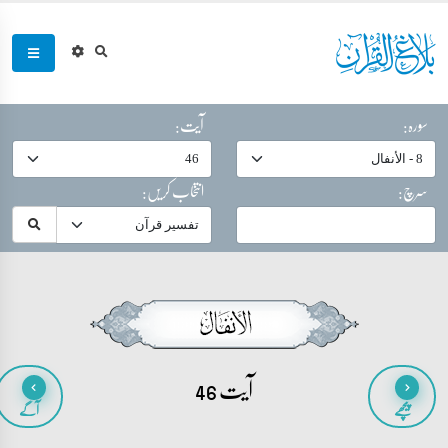
سورہ:
آیت:
سرچ:
انتخاب کریں:
آیت 46
پیچھے
آگے