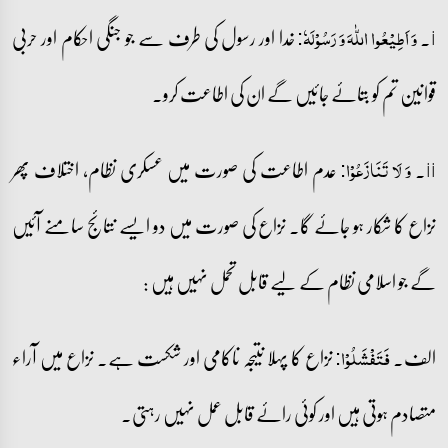
i۔
خدا اور رسول کی طرف سے جو جنگی احکام اور حربی
وَ اَطِیۡعُوا اللّٰہَ وَ رَسُوۡلَہٗ:
قوانین تم کو بتائے جائیں گے ان کی اطاعت کرو۔
ii۔
عدم اطاعت کی صورت میں عسکری نظام، اختلاف پھر
وَ لَا تَنَازَعُوۡا:
نزاع کا شکار ہو جائے گا۔ نزاع کی صورت میں دو ایسے نتائج سامنے آئیں
گے جو اسلامی نظام کے لیے قابل تحمل نہیں ہیں :
الف۔
نزاع کا پہلا نتیجہ ناکامی اور شکست ہے۔ نزاع میں آراء
فَتَفۡشَلُوۡا:
متصادم ہوتی ہیں اور کوئی رائے قابل عمل نہیں رہتی۔