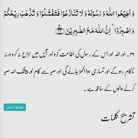
وَ اَطِیۡعُوا اللّٰہَ وَ رَسُوۡلَہٗ وَ لَا تَنَازَعُوۡا فَتَفۡشَلُوۡا وَ تَذۡہَبَ رِیۡحُکُمۡ
وَ اصۡبِرُوۡا ؕ اِنَّ اللّٰہَ مَعَ الصّٰبِرِیۡنَ ﴿ۚ۴۶﴾
۴۶۔ اور اللہ اور اس کے رسول کی اطاعت کرو اور آپس میں نزاع نہ کرو ورنہ
ناکام رہو گے اور تمہاری ہوا اکھڑ جائے گی اور صبر سے کام لو، بیشک اللہ صبر
کرنے والوں کے ساتھ ہے۔
ویڈیو درس
تشریح کلمات