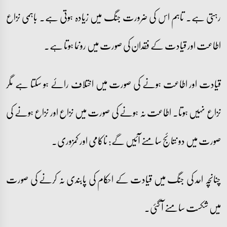
رہتی ہے۔ تاہم اس کی ضرورت جنگ میں زیادہ ہوتی ہے۔ باہمی نزاع
اطاعت اور قیادت کے فقدان کی صورت میں رونما ہوتا ہے۔
قیادت اور اطاعت ہونے کی صورت میں اختلاف رائے ہو سکتا ہے مگر
نزاع نہیں ہوتا۔ اطاعت نہ ہونے کی صورت میں نزاع اور نزاع ہونے کی
صورت میں دو نتائج سامنے آئیں گے: ناکامی اور کمزوری۔
چنانچہ احد کی جنگ میں قیادت کے احکام کی پابندی نہ کرنے کی صورت
میں شکست سامنے آ گئی۔