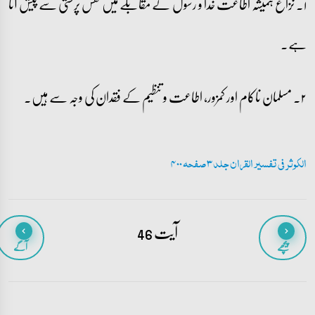
۱۔ نزاع ہمیشہ اطاعت خدا و رسول کے مقابلے میں نفس پرستی سے پیش آتا
ہے۔
۲۔ مسلمان ناکام اور کمزور، اطاعت و تنظیم کے فقدان کی وجہ سے ہیں۔
الکوثر فی تفسیر القران جلد 3 صفحہ 400
آیت 46
پیچھے
آگے