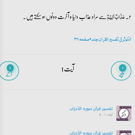
۲۔
سے مراد عذاب دنیا و آخرت دونوں ہو سکتے ہیں۔
عَذَابٌ اَلِیۡمٌ
الکوثر فی تفسیر القران جلد 9 صفحہ 321
آیت 1
پیچھے
آگے
تفسیر قرآن سورہ ‎الأحزاب‎
آیات 1 - 4
تفسیر قرآن سورہ ‎الأحزاب‎