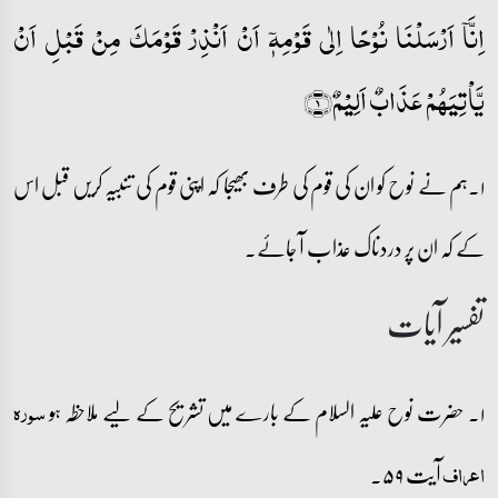
اِنَّاۤ اَرۡسَلۡنَا نُوۡحًا اِلٰی قَوۡمِہٖۤ اَنۡ اَنۡذِرۡ قَوۡمَکَ مِنۡ قَبۡلِ اَنۡ
یَّاۡتِیَہُمۡ عَذَابٌ اَلِیۡمٌ﴿۱﴾
۱۔ہم نے نوح کو ان کی قوم کی طرف بھیجا کہ اپنی قوم کی تنبیہ کریں قبل اس
کے کہ ان پر دردناک عذاب آ جائے۔
تفسیر آیات
۱۔ حضرت نوح علیہ السلام کے بارے میں تشریح کے لیے ملاحظہ ہو
سورہ
آیت ۵۹۔
اعراف