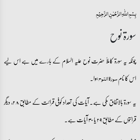
بِسۡمِ اللّٰہِ الرَّحۡمٰنِ الرَّحِیۡمِ
سورۃ نوح
چونکہ یہ سورۃ کاملاً حضرت نوح علیہ السلام کے بارے میں ہے اس لیے
اس کا نام
ہوا۔
سورۃ النوح
یہ سورۃ بالاتفاق مکی ہے۔ آیات کی تعداد کوفی قرائت کے مطابق ۲۸، دیگر
قرائتوں کے مطابق ۲۹ یا ۳۰ آیات ہے۔