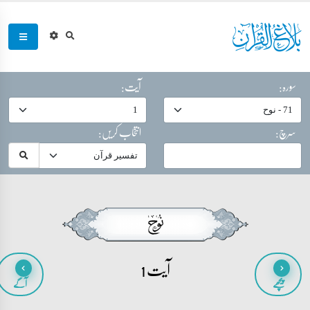
سورہ:
آیت:
سرچ:
انتخاب کریں:
آیت 1
پیچھے
آگے