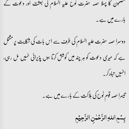
مضمون کا پہلا حصہ حضرت نوح علیہ السلام کی بعثت اور دعوت کے
بارے میں ہے۔
دوسرا حصہ حضرت علیہ السلام کی طرف سے اس بات کی شکایت پر مشتمل
ہے کہ میری دعوت کو ہر چند میں کوشش کرتا ہوں پذیرائی نہیں مل رہی،
انہیں تباہ کر۔
تیسرا حصہ قوم نوح کی ہلاکت کے بارے میں ہے۔
بِسْمِ اللہِ الرَّحْمٰنِ الرَّحِيْمِ