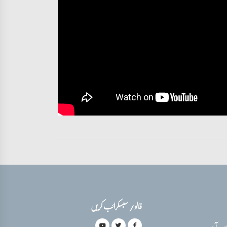
فالو / سبسکرائب کریں