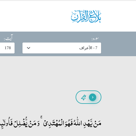
سورہ:
آیت:
پیچھے
مَنۡ یَّہۡدِ اللّٰہُ فَہُوَ الۡمُہۡتَدِیۡ ۚ وَ مَنۡ یُّضۡلِلۡ فَاُولٰٓئِک