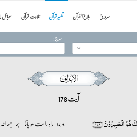
سرورق
بلاغ القرآن
تفسیر قرآن
تلاوت قرآن
موبائل 
سرچ:
آیت 178
َ ہُمُ الۡخٰسِرُوۡنَ﴿۱۷۸﴾
۱۷۸۔راہ راست وہ پاتا ہے جسے الل