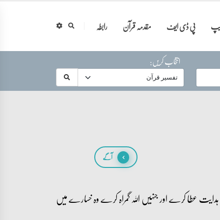
ایپ
پی ڈی ایف
مقدمہ قرآن
رابطہ
انتخاب کریں:
آگے
ہ ہدایت عطا کرے اور جنہیں اللہ گمراہ کرے وہ خسارے میں