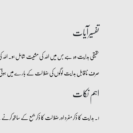
تفسیرآیات
حقیقی ہدایت وہ ہے جس میں اللہ کی مشیت شامل ہو۔ اللہ ک
صرف ناقابل ہدایت لوگوں کی ضلالت کے بارے میں ہو
اہم نکات
۱۔ ہدایت کا ذکر مفرد اور ضلالت کا ذکر جمع کے ساتھ کرنے سے معلوم ہوتا ہے کہ اہل ہدایت کم اور ضلالت والے زیادہ ہوتے ہیں۔