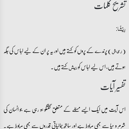
تشریح کلمات
رِیۡشًا:
(
) پرندے کے پروں کو کہتے ہیں اور یہ پر ان کے لیے لباس کی جگہ
ر ی ش
ہوتے ہیں، اس لیے لباس کو
کہتے ہیں۔
ریش
تفسیر آیات
اس آیت میں ایک ایسے مسئلے کے متعلق گفتگو ہو رہی ہے جو انسان کی
شرم و حیا سے بھی مربوط ہے اور ساتھ جمالیاتی قدروں سے بھی مربوط ہے۔