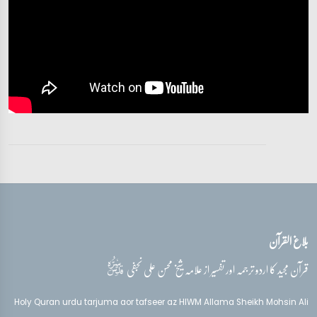
تفسیر قرآن سورہ ‎الأعراف‎
آیات 186 - 187
تفسیر قرآن سورہ ‎الأعراف‎
آیات 189 - 197
بلاغ القرآن
قدس‌سره
قرآن مجید کا اردو ترجمہ اور تفسیر از علامہ شیخ محسن علی نجفی
Holy Quran urdu tarjuma aor tafseer az HIWM Allama Sheikh Mohsin Ali