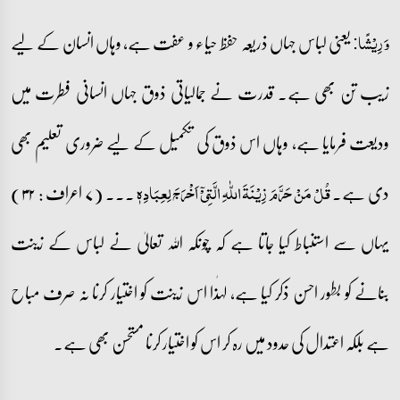
یعنی لباس جہاں ذریعہ حفظ حیاء و عفت ہے، وہاں انسان کے لیے
وَ رِیۡشًا:
زیب تن بھی ہے۔ قدرت نے جمالیاتی ذوق جہاں انسانی فطرت میں
ودیعت فرمایا ہے، وہاں اس ذوق کی تکمیل کے لیے ضروری تعلیم بھی
دی ہے۔
۔۔۔ (۷ اعراف : ۳۲)
قُلۡ مَنۡ حَرَّمَ زِیۡنَۃَ اللّٰہِ الَّتِیۡۤ اَخۡرَجَ لِعِبَادِہٖ
یہاں سے استنباط کیا جاتا ہے کہ چونکہ اللہ تعالیٰ نے لباس کے زینت
بنانے کو بطور احسن ذکر کیا ہے، لہٰذا اس زینت کو اختیار کرنا نہ صرف مباح
ہے بلکہ اعتدال کی حدود میں رہ کر اس کو اختیار کرنا مستحسن بھی ہے۔