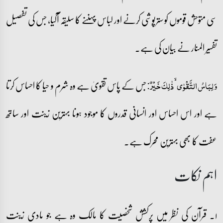
سی متوحش قوموں کو سترپوشی کرنے اور لباس پہننے کا سلیقہ آگیا، جس کی تفصیل
تفسیر المنار نے بیان کی ہے۔
جس کے پاس تقویٰ ہے وہ شرم و حیا کا احساس کرتا
وَ لِبَاسُ التَّقۡوٰی ۙ ذٰلِکَ خَیۡرٌ:
ہے اور اس احساس اور انسانی قدروں کا موجود ہونا بہترین زینت اور ساتھ
عفت کا بھی بہترین محرک ہے۔
اہم نکات
۱۔ قرآن کی نظر میں پرکشش شخصیت کا مالک وہ ہے جو مادی زینت