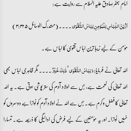
امام جعفر صادق علیہ السلام سے روایت ہے:
۔۔۔۔ (مستدرک الوسائل ۳:۳۲۵)
اَزْیَنُ اللِّبَاسِ لِلْمُؤمِنِ لِبَاسُ التَّقْوَی
مؤمن کے لیے زیبا ترین لباس تقویٰ کا لباس ہے۔
اللہ تعالیٰ نے فرمایا:
۔۔۔۔ مگر ظاہری لباس بھی
وَ لِبَاسُ التَّقۡوٰی ۙ ذٰلِکَ خَیۡرٌ
اللہ تعالیٰ کی نعمت ہے، جس سے اولاد آدم کی ستر پوشی ہوتی ہے۔ یہ اللہ
تعالیٰ کا فضل و کرم ہے۔ جس سے اللہ نے اولاد آدم کو نوازا ہے دوسروں کو
نہیں نوازا۔ اور یہ مؤمنین کے لیے فرض کی ادائیگی کا ذریعہ ہے۔ تمہارا