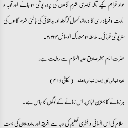
مواد فراہم کیے تاکہ ظاہری شرم گاہوں کی پردہ پوشی ہو جائے اور توبہ و
انابت و فریاد رسی کا دروازہ کھول کر گناہ اور بداخلاقی کی باطنی شرم گاہوں کی
ستر پوشی فرمائی۔ ملاحظہ ہو مستدرک الوسائل ۳:۳۲۴۔
حضرت امام جعفر صادق علیہ السلام سے روایت ہے:
۔ (الکافی ۱: ۴۱۱)
خیر لباس کل زمان لباس اہلہ
ہر زمانے کا بہترین لباس، اس زمانے کے لوگوں کا لباس ہے۔
اسلام کی اس انسانی و فطری تعلیم کی وجہ سے افریقہ اور ہندوستان کی بہت