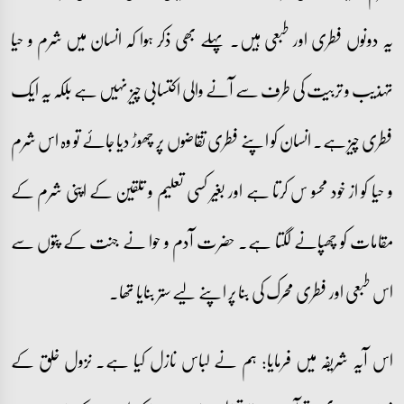
یہ دونوں فطری اور طبعی ہیں۔ پہلے بھی ذکر ہوا کہ انسان میں شرم و حیا
تہذیب و تربیت کی طرف سے آنے والی اکتسابی چیز نہیں ہے بلکہ یہ ایک
فطری چیز ہے۔ انسان کو اپنے فطری تقاضوں پر چھوڑ دیا جائے تو وہ اس شرم
و حیا کو از خود محسو س کرتا ہے اور بغیر کسی تعلیم و تلقین کے اپنی شرم کے
مقامات کو چھپانے لگتا ہے۔ حضرت آدم و حوا نے جنت کے پتوں سے
اس طبعی اور فطری محرک کی بنا پر اپنے لیے ستر بنایا تھا۔
اس آیہ شریفہ میں فرمایا: ہم نے لباس نازل کیا ہے۔ نزول خلق کے