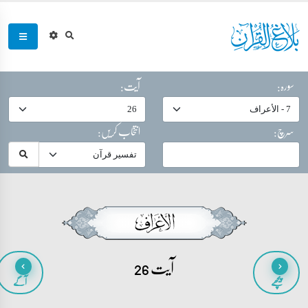
سورہ:
آیت:
سرچ:
انتخاب کریں:
آیت 26
پیچھے
آگے