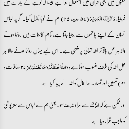
معنوں میں بھی قرآن میں استعمال ہوا ہے جیسا کہ لوہے کے بارے میں
فرمایا:
(۵۷ حدید: ۲۵) ہم نے لوہا نازل کیا۔ اگرچہ لباس
وَ اَنۡزَلۡنَا الۡحَدِیۡدَ
انسان کے اپنے ہاتھوں سے بنایا جاتا ہے، تاہم کائنات میں رونما ہونے
والا ہر عمل بالآخر اللہ تعالیٰ پر منتہی ہے۔ اس لیے یہاں رونما ہونے والا ہر
عمل اللہ کی طرف منسوب ہوتا ہے:
(۳۷ صافات :
وَ اللّٰہُ خَلَقَکُمۡ وَ مَا تَعۡمَلُوۡنَ
۹۶) تمہیں اور تمہارے اعمال کو اللہ نے پیدا کیا ہے۔
اور ممکن ہے کہ
سے مراد
ہو۔یعنی ہم نے لباس سے ستر پوشی
اَنۡزَلۡنَا
شرعنا
کو واجب قرار دیا ہے۔