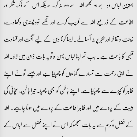
بہترین لباس وہ ہے جو تجھے اللہ سے دور نہ کرے بلکہ اس کے ذکر، شکر اور
اطاعت کے ذریعے اللہ سے قریب کرے اور تجھے خود پسندی دکھاوے،
زینت و تفاخر اور تکبر پر نہ اکسائے۔ ایسا کرنا دین کے لیے آفت اور قساوت
قلبی کا باعث ہے۔ جب تم اپنا لباس پہن لو تو یہ بات ذہن میں لاؤ۔ اللہ
نے اپنی رحمت سے تمہارے گناہوں کو چھپایا ہے اور جیسے تو نے اپنے
ظاہر کو کپڑے سے چھپایا ہے، اپنے باطن کو بھی چھپا۔ تیرا باطن، سچائی کی
ہیبت کے پردے میں اور ظاہر اطاعت کے پردے میں ہونا چاہیے۔ اللہ
کے فضل و کرم سے یہ بات سمجھو کہ اس نے اپنے فضل سے لباس کے