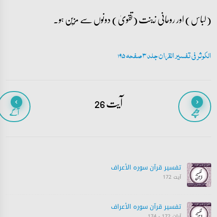
(لباس) اور روحانی زینت (تقویٰ) دونوں سے مزین ہو۔
الکوثر فی تفسیر القران جلد 3 صفحہ 195
آیت 26
پیچھے
آگے
تفسیر قرآن سورہ ‎الأعراف‎
آیت 172
تفسیر قرآن سورہ ‎الأعراف‎
آیات 172 - 174