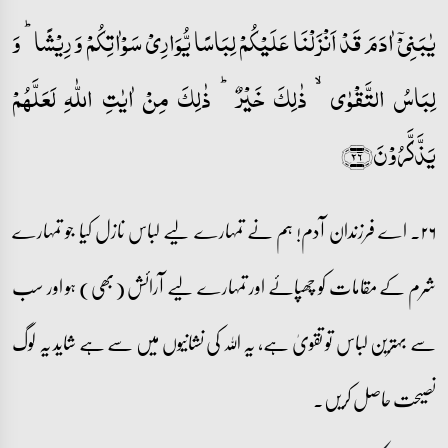
یٰبَنِیۡۤ اٰدَمَ قَدۡ اَنۡزَلۡنَا عَلَیۡکُمۡ لِبَاسًا یُّوَارِیۡ سَوۡاٰتِکُمۡ وَ رِیۡشًا ؕ وَ
لِبَاسُ التَّقۡوٰی ۙ ذٰلِکَ خَیۡرٌ ؕ ذٰلِکَ مِنۡ اٰیٰتِ اللّٰہِ لَعَلَّہُمۡ
یَذَّکَّرُوۡنَ﴿۲۶﴾
۲۶۔ اے فرزندان آدم! ہم نے تمہارے لیے لباس نازل کیا جو تمہارے
شرم کے مقامات کو چھپائے اور تمہارے لیے آرائش (بھی) ہو اور سب
سے بہترین لباس تو تقویٰ ہے، یہ اللہ کی نشانیوں میں سے ہے شاید یہ لوگ
نصیحت حاصل کریں۔