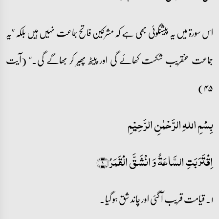
اس سورۃ میں یہ پیشنگوئی بھی ہے کہ مشرکین فاتح جماعت نہیں ہیں بلکہ ’’یہ
جماعت عنقریب شکست کھائے گی اور پیٹھ پھیر کر بھاگے گی۔‘‘ (آیت
۴۵)
بِسْمِ اللہِ الرَّحْمٰنِ الرَّحِيْمِ
اِقۡتَرَبَتِ السَّاعَۃُ وَ انۡشَقَّ الۡقَمَرُ﴿۱﴾
۱۔ قیامت قریب آ گئی اور چاند شق ہو گیا۔