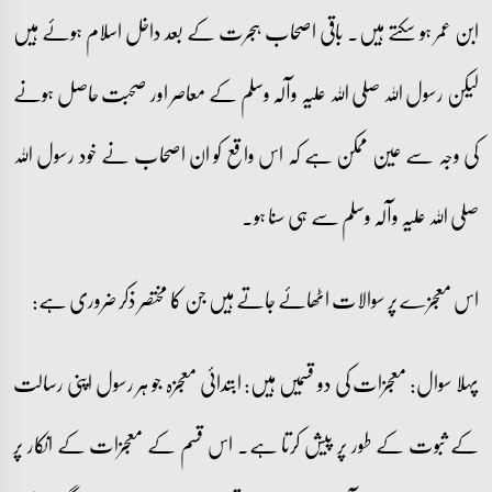
ابن عمر ہو سکتے ہیں۔ باقی اصحاب ہجرت کے بعد داخل اسلام ہوئے ہیں
لیکن رسول اللہ صلی اللہ علیہ وآلہ وسلم کے معاصر اور صحبت حاصل ہونے
کی وجہ سے عین ممکن ہے کہ اس واقع کو ان اصحاب نے خود رسول اللہ
صلی اللہ علیہ وآلہ وسلم سے ہی سنا ہو۔
اس معجزے پر سوالات اٹھائے جاتے ہیں جن کا مختصر ذکر ضروری ہے:
پہلا سوال: معجزات کی دو قسمیں ہیں: ابتدائی معجزہ جو ہر رسول اپنی رسالت
کے ثبوت کے طور پر پیش کرتا ہے۔ اس قسم کے معجزات کے انکار پر