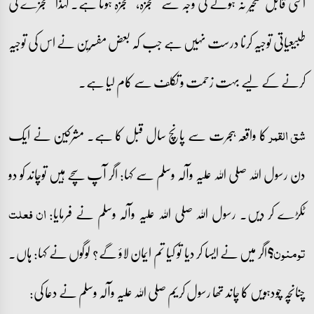
اسی قابل تسخیر نہ ہونے کی وجہ سے معجزہ، معجزہ ہوتا ہے۔ لہٰذا معجزے کی
طبیعیاتی توجیہ کرنا درست نہیں ہے جب کہ بعض مفسرین نے اس کی توجیہ
کرنے کے لیے بہت زحمت و تکلف سے کام لیا ہے۔
کا واقعہ ہجرت سے پانچ سال قبل کا ہے۔ مشرکین نے ایک
شق القمر
دن رسول اللہ صلی اللہ علیہ وآلہ وسلم سے کہا: اگر آپ سچے ہیں توچاند کو دو
ٹکڑے کر دیں۔ رسول اللہ صلی اللہ علیہ وآلہ وسلم نے فرمایا:
ان فعلت
اگر میں نے ایسا کر دیا تو کیا تم ایمان لاؤ گے؟ لوگوں نے کہا: ہاں۔
تومنون؟
چنانچہ چودہویں کا چاند تھا رسول کریم صلی اللہ علیہ وآلہ وسلم نے دعا کی: