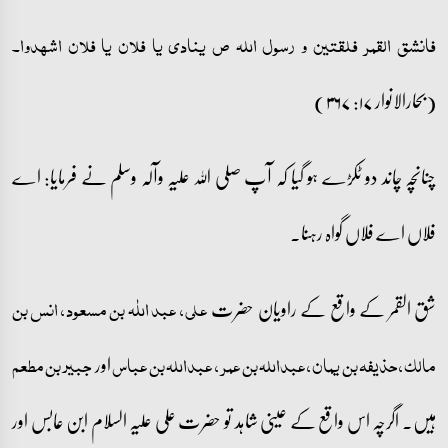
فانشق القمر فلقتین و رسول اللہ ص ینادی یا فلان یا فلان اشھدوا۔
(بحارالانوار ۱۷: ۳۶۷)
چنانچہ چاند دو ٹکڑے ہو گیا کہ آپ صلی اللہ علیہ وآلہ وسلم نے فرمایا: اے
فلاں اے فلاں گواہ رہنا۔
شق القمر کے واقع کے راویان حضرت
علی، عبد اللٰہ بن مسعود، انس بن
اور
مالک، حذیفہ بن یمان، عبداللہ بن عمر، عبداللہ بن عباس
جبیر بن مطعم
ہیں۔ اگرچہ اس واقع کے عینی شاہد تو حضرت علی علیہ السلام ابن عابس اور