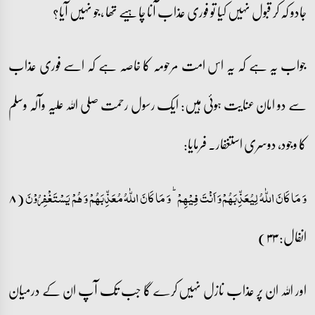
جادو کہ کر قبول نہیں کیا تو فوری عذاب آنا چاہیے تھا ،جو نہیں آیا؟
جواب یہ ہے کہ یہ اس امت مرحومہ کا خاصہ ہے کہ اسے فوری عذاب
سے دو امان عنایت ہوئی ہیں: ایک رسول رحمت صلی اللہ علیہ وآلہ وسلم
کا وجود، دوسری استغفار۔ فرمایا:
(۸
وَ مَا کَانَ اللّٰہُ لِیُعَذِّبَہُمۡ وَ اَنۡتَ فِیۡہِمۡ ؕ وَ مَا کَانَ اللّٰہُ مُعَذِّبَہُمۡ وَ ہُمۡ یَسۡتَغۡفِرُوۡنَ
انفال: ۳۳)
اور اللہ ان پر عذاب نازل نہیں کرے گا جب تک آپ ان کے درمیان