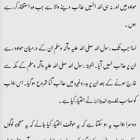
موجود ہیں اور نہ ہی اللہ انہیں عذاب دینے والا ہے جب وہ استغفار کر رہے
ہوں۔
لہٰذا جب تک رسول اللہ صلی اللہ علیہ وآلہ وسلم ان کے درمیان موجود رہے
ان پر عذاب نہیں آیا۔ البتہ رسول اللہ صلی اللہ علیہ وآلہ وسلم کے مکہ سے
خارج ہونے کے بعد ان پر بدر وغیرہ میں عذاب آنا شروع ہو گیا۔ اس جواب
کو صاحب
نے اختیار کیا ہے۔
تفسیر المیزان
دوسرا جواب یہ ہو سکتا ہے کہ یہ موقف اختیار کیا جائے کہ یہ معجزہ لوگوں