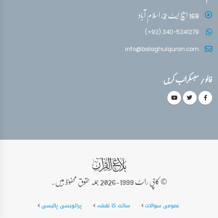
168 ایچ ایٹ 2، اسلام آباد
(+92) 340-5241279
info@balaghulquran.com
فالو / سبسکرائب کریں
© کاپی رائٹ 1999-2026 جملہ حقوق محفوظ ہیں۔
عمومی سوالات
سائٹ کا نقشہ
پرائویسی پالیسی