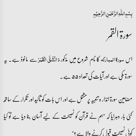
بِسۡمِ اللّٰہِ الرَّحۡمٰنِ الرَّحِیۡمِ
سورۃ القمر
اس
کا نام شروع میں مذکور
سے ماخوذ ہے۔ یہ
سورۃ المبارکہ
وَ انۡشَقَّ الۡقَمَرُ
سورۃ مکی ہے اور آیات کی تعداد ۵۵ ہے۔
مضامین سورۃ انذار و تنبیہ پر مشتمل ہے اور اس بات کو تاکید اور تکرار کے ساتھ
کئی بار دہرایا کہ ’’ہم نے قرآن کو نصیحت کے لیے آسان بنا دیا ہے تو کیا
کوئی نصیحت قبول کرنے والا ہے؟‘‘