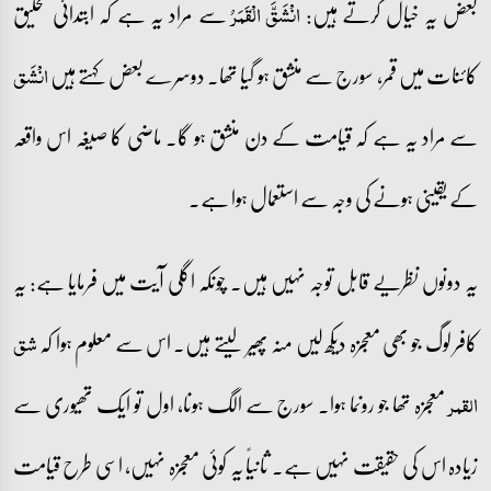
بعض یہ خیال کرتے ہیں:
سے مراد یہ ہے کہ ابتدائی تخلیق
انۡشَقَّ الۡقَمَرُ
کائنات میں قمر، سورج سے منشق ہو گیا تھا۔ دوسرے بعض کہتے ہیں
انۡشَق
سے مراد یہ ہے کہ قیامت کے دن منشق ہو گا۔ ماضی کا صیغہ اس واقعہ
کے یقینی ہونے کی وجہ سے استعمال ہوا ہے۔
یہ دونوں نظریے قابل توجہ نہیں ہیں۔ چونکہ اگلی آیت میں فرمایا ہے: یہ
کافر لوگ جو بھی معجزہ دیکھ لیں منہ پھیر لیتے ہیں۔ اس سے معلوم ہوا کہ
شق
معجزہ تھا جو رونما ہوا۔ سورج سے الگ ہونا، اول تو ایک تھیوری سے
القمر
زیادہ اس کی حقیقت نہیں ہے۔ ثانیاً یہ کوئی معجزہ نہیں، اسی طرح قیامت