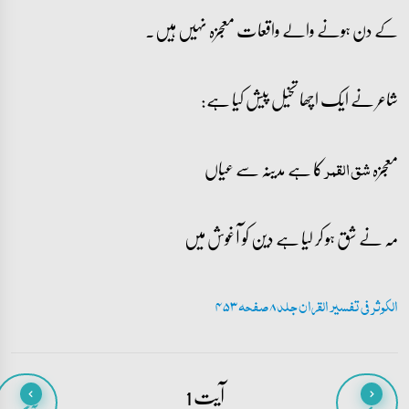
کے دن ہونے والے واقعات معجزہ نہیں ہیں۔
شاعر نے ایک اچھا تخیل پیش کیا ہے:
معجزہ
کا ہے مدینہ سے عیاں
شق القمر
مہ نے شق ہو کر لیا ہے دین کو آغوش میں
الکوثر فی تفسیر القران جلد 8 صفحہ 453
آیت 1