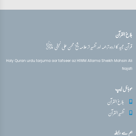
بلاغ القرآن
قدس‌سره
قرآن مجید کا اردو ترجمہ اور تفسیر از علامہ شیخ محسن علی نجفی
Holy Quran urdu tarjuma aor tafseer az HIWM Allama Sheikh Mohsin Ali
Najafi
موبائل ایپ
بلاغ القرآن
تفسیر القرآن
ہم سے رابطہ