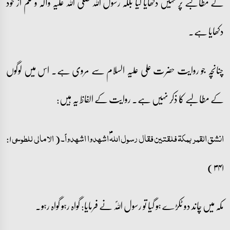
کے مطالبے پر نہیں دکھایا گیا بلکہ رسول اللہ صلی اللہ علیہ وآلہ وسلم از خود
دکھایا ہے۔
چنانچہ جو روایت حضرت علی علیہ السلام سے مروی ہے۔ اس میں لوگوں
کے مطالبے کا ذکر نہیں ہے۔ روایت کے الفاظ یہ ہیں:
۱:
(
انشق القمر بمکۃ فلقتین فقال رسول اللہؐ اشھدوا اشھدواً۔
الامالی للطوسی
۳۴۱)
مکہ میں چاند دو ٹکڑے ہو گیا تو رسول اللہؐ نے فرمایا: گواہ رہو گواہ رہو۔