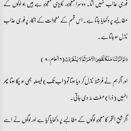
فوری عذاب نہیں آتا۔ دوسرا معجزہ، تجویزی معجزہ ہے ہیں جو لوگوں کے
مطالبے پر دکھایا جاتا ہے۔ اس قسم کے معجزات کے انکار پر فوری عذاب
نازل ہو جاتا ہے۔
(۶ انعام: ۸)
وَ لَوۡ اَنۡزَلۡنَا مَلَکًا لَّقُضِیَ الۡاَمۡرُ ثُمَّ لَا یُنۡظَرُوۡنَ
اور اگر ہم نے فرشتہ نازل کر دیا ہوتا تو (اب تک) فیصلہ بھی ہو چکا ہوتا پھر
انہیں (ذرا) مہلت نہ دی جاتی۔
اگر شق القمر کا معجزہ لوگوں کے مطالبے پر دکھایا گیا ہے اور لوگوں نے اسے