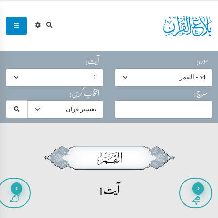
سورہ:
آیت:
سرچ:
انتخاب کریں:
آیت 1
پیچھے
آگے