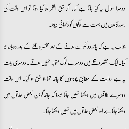
دوسرا سوال یہ کیا جاتا ہے کہ: اگر شق القمر ہو گیا ہوتا تو اس وقت کی
رصدگاہوں میں بہت سے لوگوں کو دکھائی دیتا۔
جواب یہ ہے کہ چاند دو ٹکڑے ہونے کے بعد مختصر وقفے کے بعد دوبارہ جڑ
گیا۔ ایک مختصر وقفے میں دوسرے لوگ متوجہ نہیں ہوتے۔ دوسری بات
یہ ہے روایت کے مطابق چودہویں کا چاند تھا جو شق ہو گیا۔ اس وقت
دوسرے علاقوں میں دیکھا نہیں جاتا جیسا کہ چاند گرہن بعض علاقوں میں
دیکھا جاتا ہے اور بعض علاقوں میں نہیں دیکھا جاتا۔