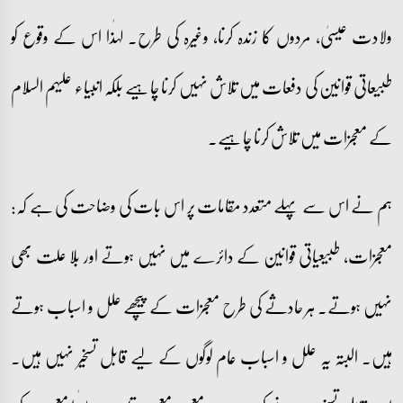
ولادت عیسیٰ، مردوں کا زندہ کرنا، وغیرہ کی طرح۔ لہٰذا اس کے وقوع کو
طبیعاتی قوانین کی دفعات میں تلاش نہیں کرنا چاہیے بلکہ انبیاء علیہم السلام
کے معجزات میں تلاش کرنا چاہیے۔
ہم نے اس سے پہلے متعدد مقامات پر اس بات کی وضاحت کی ہے کہ:
معجزات، طبیعیاتی قوانین کے دائرے میں نہیں ہوتے اور بلا علت بھی
نہیں ہوتے۔ ہر حادثے کی طرح معجزات کے پیچھے علل و اسباب ہوتے
ہیں۔ البتہ یہ علل و اسباب عام لوگوں کے لیے قابل تسخیر نہیں ہیں۔